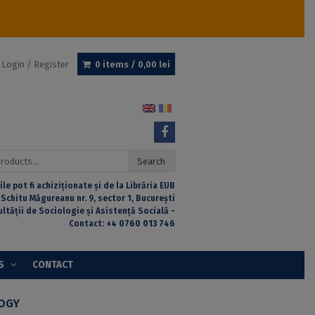
Login / Register
0 items /
0,00
lei
Search
ile pot fi achiziționate și de la Librăria EUB
 Schitu Măgureanu nr. 9, sector 1, București
ultății de Sociologie și Asistență Socială -
Contact:
+4 0760 013 746
S
CONTACT
LOGY