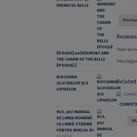
FARMECUL BELLE
Review
Reviews
There are n
ÉPOQUE[:en]VERMONT AND
THE CHARM OF THE BELLE
Only logged
ÉPOQUE[:]
BIOCHIMIA
Related
GLUCIDELOR ȘI A
LIPIDELOR
COMPETI
RLS, pls! MANUAL
DE LIMBA ROMÂNĂ
RE
CA LIMBĂ STRĂINĂ
PENTRU NIVELUL B1
65,00
lei