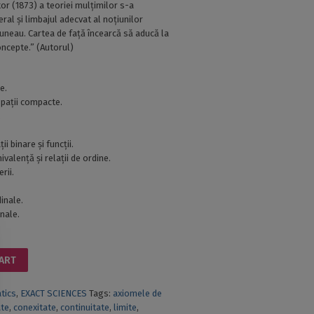
or (1873) a teoriei mulțimilor s-a
ral și limbajul adecvat al noțiunilor
uneau. Cartea de față încearcă să aducă la
concepte.” (Autorul)
e.
 spații compacte.
.
ii binare și funcții.
ivalență și relații de ordine.
rii.
inale.
nale.
CART
tics
,
EXACT SCIENCES
Tags:
axiomele de
ate
,
conexitate
,
continuitate
,
limite
,