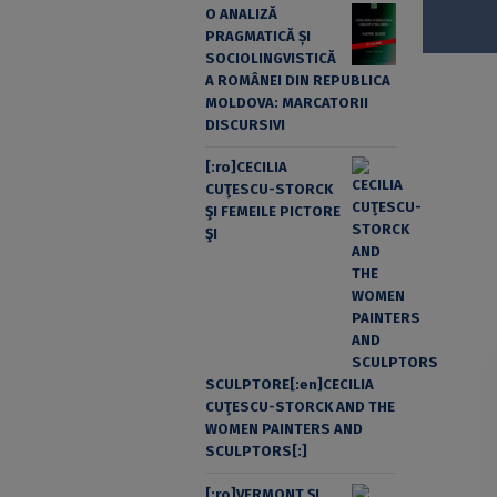
O ANALIZĂ
PRAGMATICĂ ȘI
SOCIOLINGVISTICĂ
A ROMÂNEI DIN REPUBLICA
MOLDOVA: MARCATORII
DISCURSIVI
[:ro]CECILIA
CUŢESCU-STORCK
ŞI FEMEILE PICTORE
ŞI
SCULPTORE[:en]CECILIA
CUŢESCU-STORCK AND THE
WOMEN PAINTERS AND
SCULPTORS[:]
[:ro]VERMONT ȘI