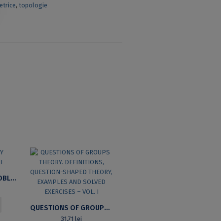
etrice
,
topologie
GROUP THEORY PROBLEMS VOL.II
QUESTIONS OF GROUPS THEORY. DEFINITIONS, QUESTION-SHAPED THEORY, EXAMPLES AND SOLVED EXERCISES – VOL. I
31,71
lei