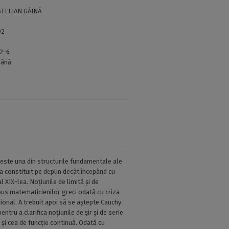
. STELIAN GĂINĂ
92
12-6
ână
este una din structurile fundamentale ale
a constituit pe deplin decât începând cu
 XIX-lea. Noțiunile de limită și de
pus matematicienilor greci odată cu criza
țional. A trebuit apoi să se aștepte Cauchy
entru a clarifica noțiunile de şir și de serie
și cea de funcție continuă. Odată cu