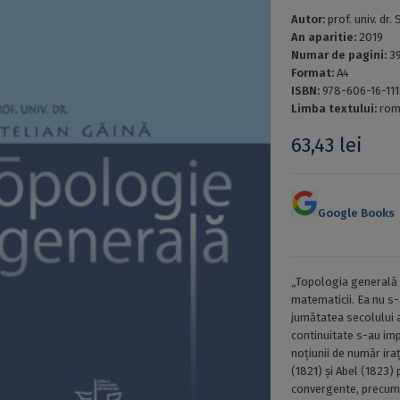
Autor:
prof. univ. dr
An aparitie:
2019
Numar de pagini:
3
Format:
A4
ISBN:
978-606-16-11
Limba textului:
rom
63,43
lei
Google Books
„Topologia generală 
matematicii. Ea nu s-
jumătatea secolului al
continuitate s-au im
noțiunii de număr ira
(1821) și Abel (1823) p
convergente, precum 