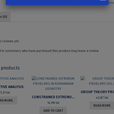
matematica
,
spaţii m
s (0)
o reviews yet.
 in customers who have purchased this product may leave a review.
 products
TIVE ANALYSIS
21,31
lei
CONSTRAINED EXTREMUM PROBLEMS IN RIEMANNIAN GEOMETRY
43,87
lei
AD MORE
14,98
lei
READ MORE
ADD TO CART