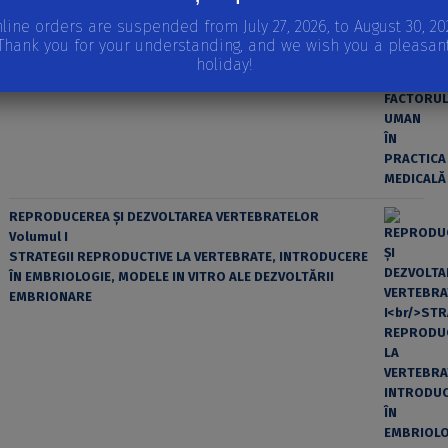
line orders are suspended from July 27, 2026, to August 30, 20
EROAREA ȘI FACTORUL UMAN ÎN PRACTICA MEDICALĂ
Thank you for your understanding, and we wish you a pleasan
holiday!
REPRODUCEREA ȘI DEZVOLTAREA VERTEBRATELOR
Volumul I
STRATEGII REPRODUCTIVE LA VERTEBRATE, INTRODUCERE
ÎN EMBRIOLOGIE, MODELE IN VITRO ALE DEZVOLTĂRII
EMBRIONARE