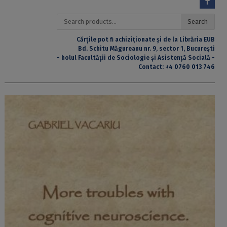
Search
Search
for:
Cărțile pot fi achiziționate și de la Librăria EUB
Bd. Schitu Măgureanu nr. 9, sector 1, București
- holul Facultății de Sociologie și Asistență Socială -
Contact:
+4 0760 013 746