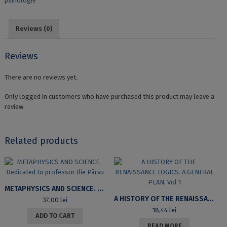
psihologie
NEUROSCIENCE.
EINSTEIN’S
THEORY
Reviews (0)
OF
RELATIVITY
AND
Reviews
THE
HYPERVERSE
There are no reviews yet.
quantity
Only logged in customers who have purchased this product may leave a
review.
Related products
METAPHYSICS AND SCIENCE. DEDICATED TO PROFESSOR ILIE PÂRVU
A HISTORY OF THE RENAISSANCE LOGICS. A GENERAL PLAN. VOL 1
37,00
lei
18,44
lei
ADD TO CART
READ MORE