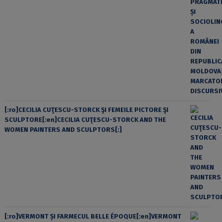
[:ro]CECILIA CUŢESCU-STORCK ŞI FEMEILE PICTORE ŞI
SCULPTORE[:en]CECILIA CUŢESCU-STORCK AND THE
WOMEN PAINTERS AND SCULPTORS[:]
[:ro]VERMONT ȘI FARMECUL BELLE ÉPOQUE[:en]VERMONT