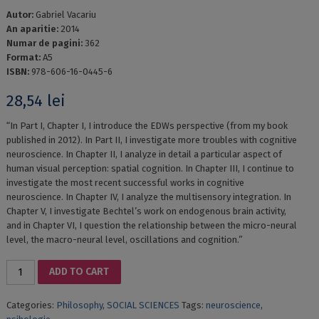
Autor:
Gabriel Vacariu
An aparitie:
2014
Numar de pagini:
362
Format:
A5
ISBN:
978-606-16-0445-6
28,54
lei
“In Part I, Chapter I, I introduce the EDWs perspective (from my book
published in 2012). In Part II, I investigate more troubles with cognitive
neuroscience. In Chapter II, I analyze in detail a particular aspect of
human visual perception: spatial cognition. In Chapter III, I continue to
investigate the most recent successful works in cognitive
neuroscience. In Chapter IV, I analyze the multisensory integration. In
Chapter V, I investigate Bechtel’s work on endogenous brain activity,
and in Chapter VI, I question the relationship between the micro-neural
level, the macro-neural level, oscillations and cognition.”
MORE
ADD TO CART
TROUBLES
WITH
Categories:
Philosophy
,
SOCIAL SCIENCES
Tags:
neuroscience
,
COGNITIVE