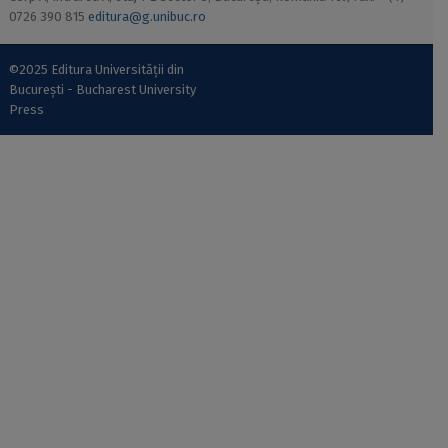
0726 390 815
editura@g.unibuc.ro
©2025 Editura Universității din
București - Bucharest University
Press