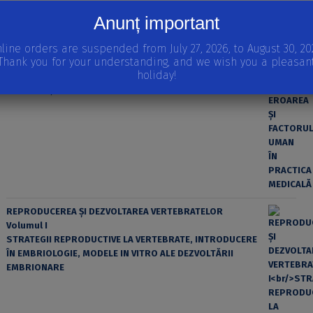
Anunț important
line orders are suspended from July 27, 2026, to August 30, 20
Thank you for your understanding, and we wish you a pleasan
holiday!
EROAREA ȘI FACTORUL UMAN ÎN PRACTICA MEDICALĂ
REPRODUCEREA ȘI DEZVOLTAREA VERTEBRATELOR
Volumul I
STRATEGII REPRODUCTIVE LA VERTEBRATE, INTRODUCERE
ÎN EMBRIOLOGIE, MODELE IN VITRO ALE DEZVOLTĂRII
EMBRIONARE