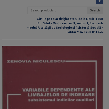
Search
Search
for:
Cărțile pot fi achiziționate și de la Librăria EUB
Bd. Schitu Măgureanu nr. 9, sector 1, București
- holul Facultății de Sociologie și Asistență Socială -
Contact:
+4 0760 013 746