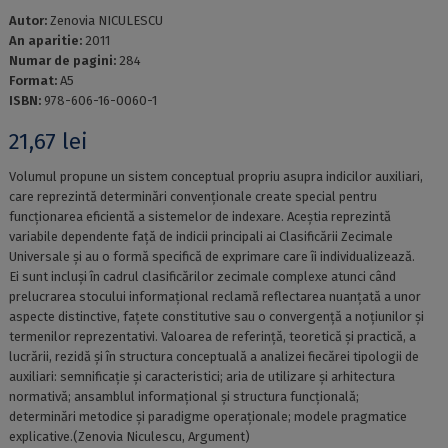
Autor:
Zenovia NICULESCU
An aparitie:
2011
Numar de pagini:
284
Format:
A5
ISBN:
978-606-16-0060-1
21,67
lei
Volumul propune un sistem conceptual propriu asupra indicilor auxiliari,
care reprezintă determinări convenționale create special pentru
funcționarea eficientă a sistemelor de indexare. Aceștia reprezintă
variabile dependente față de indicii principali ai Clasificării Zecimale
Universale și au o formă specifică de exprimare care îi individualizează.
Ei sunt incluși în cadrul clasificărilor zecimale complexe atunci când
prelucrarea stocului informațional reclamă reflectarea nuanțată a unor
aspecte distinctive, fațete constitutive sau o convergență a noțiunilor și
termenilor reprezentativi. Valoarea de referință, teoretică și practică, a
lucrării, rezidă și în structura conceptuală a analizei fiecărei tipologii de
auxiliari: semnificație și caracteristici; aria de utilizare și arhitectura
normativă; ansamblul informațional și structura funcțională;
determinări metodice și paradigme operaționale; modele pragmatice
explicative.(Zenovia Niculescu, Argument)