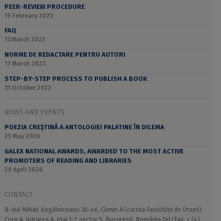
PEER-REVIEW PROCEDURE
15 February 2023
FAQ
13 March 2023
NORME DE REDACTARE PENTRU AUTORI
17 March 2023
STEP-BY-STEP PROCESS TO PUBLISH A BOOK
31 October 2023
NEWS AND EVENTS
POEZIA CREȘTINĂ A ANTOLOGIEI PALATINE ÎN DILEMA
25 May 2026
GALEX NATIONAL AWARDS, AWARDED TO THE MOST ACTIVE
PROMOTERS OF READING AND LIBRARIES
29 April 2026
CONTACT
B-dul Mihail Kogălniceanu 36-46, Cămin A (curtea Facultății de Drept),
Corp A, Intrarea A, etaj 1-2 sector 5, București, România Tel/Fax: + (4)