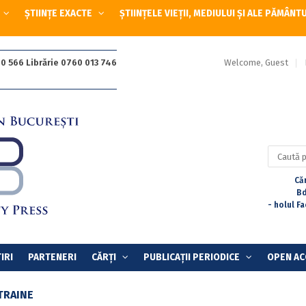
ȘTIINȚE EXACTE
ȘTIINȚELE VIEȚII, MEDIULUI ȘI ALE PĂMÂNT
Welcome, Guest
0 566 Librărie 0760 013 746
Caută
după:
Căr
Bd
- holul F
IRI
PARTENERI
CĂRȚI
PUBLICAȚII PERIODICE
OPEN AC
TRAINE