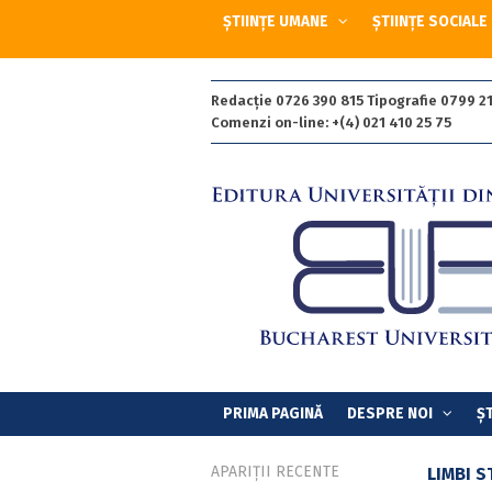
ȘTIINȚE UMANE
ȘTIINȚE SOCIALE
Redacție 0726 390 815 Tipografie 0799 21
Comenzi on-line: +(4) 021 410 25 75
PRIMA PAGINĂ
DESPRE NOI
ȘT
APARIȚII RECENTE
LIMBI S