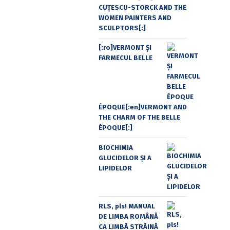
CUŢESCU-STORCK AND THE
WOMEN PAINTERS AND
SCULPTORS[:]
[:ro]VERMONT ȘI
FARMECUL BELLE
ÉPOQUE[:en]VERMONT AND
THE CHARM OF THE BELLE
ÉPOQUE[:]
BIOCHIMIA
GLUCIDELOR ȘI A
LIPIDELOR
RLS, pls! MANUAL
DE LIMBA ROMÂNĂ
CA LIMBĂ STRĂINĂ