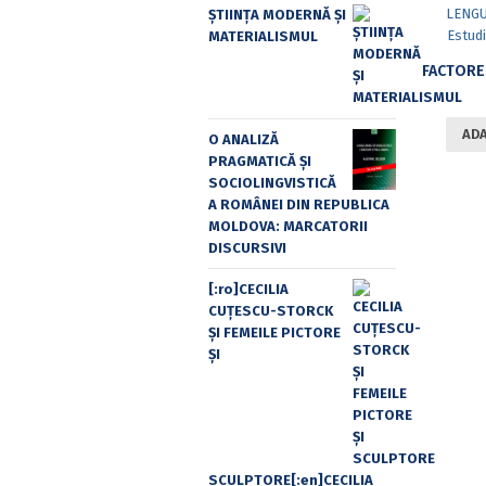
ȘTIINȚA MODERNĂ ȘI
MATERIALISMUL
ADA
O ANALIZĂ
PRAGMATICĂ ȘI
SOCIOLINGVISTICĂ
A ROMÂNEI DIN REPUBLICA
MOLDOVA: MARCATORII
DISCURSIVI
[:ro]CECILIA
CUŢESCU-STORCK
ŞI FEMEILE PICTORE
ŞI
SCULPTORE[:en]CECILIA