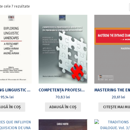
Sortat
te cele 7 rezultate
după
cele
mai
recente
EXPLORING LINGUISTIC LANDSCAPES. A FESTSCHRIFT FOR LARISA AVRAM AND ANDREI AVRAM
COMPETENȚA PROFESIONAL-DIDACTICĂ ÎN PREDAREA LIMBILOR STRĂINILOR – FORMARE ȘI PERFECȚIONARE ÎN ÎNVĂȚĂMÂNTUL PRIMAR. APLICAȚIE LA LIMBA GERMANĂ CA LIMBĂ STRĂINĂ
95,14
lei
70,83
lei
20,61
lei
UGĂ ÎN COȘ
ADAUGĂ ÎN COȘ
CITEȘTE MAI M