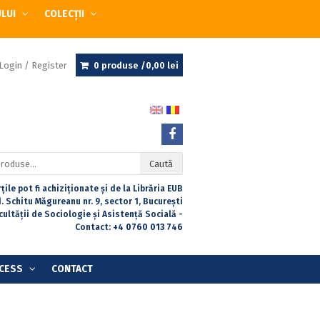
ULUI
COLECȚII
Login / Register
0 produse /
0,00
lei
Caută
țile pot fi achiziționate și de la Librăria EUB
. Schitu Măgureanu nr. 9, sector 1, București
acultății de Sociologie și Asistență Socială -
Contact:
+4 0760 013 746
CESS
CONTACT