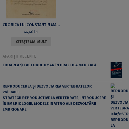
CRONICA LUI CONSTANTIN MANASSES (ED. 2). PARTEA I – LETOPISEŢUL PREAÎNŢELEPTULUI MANASSES CUPRINZÂND ANII DE LA FACEREA LUMII ŞI AJUNGÂND PÂNĂ LA DOMNIA LUI CHIR NICHIFOR BOTANIATES. PARTEA II – VERSIUNEA ÎN SLAVONA MEDIOBULGARĂ
44,40
lei
CITEȘTE MAI MULT
APARIȚII RECENTE
EROAREA ȘI FACTORUL UMAN ÎN PRACTICA MEDICALĂ
REPRODUCEREA ȘI DEZVOLTAREA VERTEBRATELOR
Volumul I
STRATEGII REPRODUCTIVE LA VERTEBRATE, INTRODUCERE
ÎN EMBRIOLOGIE, MODELE IN VITRO ALE DEZVOLTĂRII
EMBRIONARE