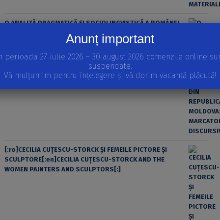
O ANALIZĂ PRAGMATICĂ ȘI SOCIOLINGVISTICĂ A ROMÂNEI
DIN REPUBLICA MOLDOVA: MARCATORII DISCURSIVI
Anunț important
n perioada 27 iulie 2026 – 30 august 2026 comenzile online su
suspendate.
Vă mulțumim pentru înțelegere și vă dorim vacanță plăcută!
[:ro]CECILIA CUŢESCU-STORCK ŞI FEMEILE PICTORE ŞI
SCULPTORE[:en]CECILIA CUŢESCU-STORCK AND THE
WOMEN PAINTERS AND SCULPTORS[:]