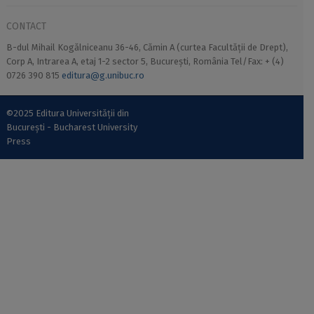
CONTACT
B-dul Mihail Kogălniceanu 36-46, Cămin A (curtea Facultății de Drept),
Corp A, Intrarea A, etaj 1-2 sector 5, București, România Tel/Fax: + (4)
0726 390 815
editura@g.unibuc.ro
©2025 Editura Universității din
București - Bucharest University
Press