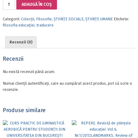
Cantitate
ADAUGĂ ÎN COȘ
EXPERIENȚĂ
ȘI
Categorii:
Colecții
,
Filosofie
,
ȘTIINȚE SOCIALE
,
ȘTIINȚE UMANE
Etichete:
EDUCAȚIE
filosofia educației
,
traducere
Recenzii (0)
Recenzii
Nu există recenzii până acum.
Numai clienții autentificați, care au cumpărat acest produs, pot să scrie o
recenzie.
Produse similare