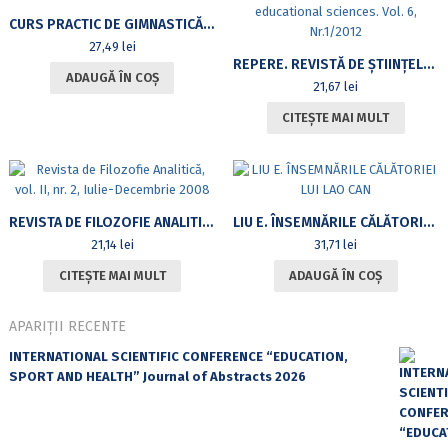
CURS PRACTIC DE GIMNASTICĂ AEROBICĂ PENTRU STUDENȚII DIN UNIVERSITATEA DIN BUCUREȘTI
27,49
lei
REPERE. REVISTĂ DE ȘTIINȚELE EDUCAȚIEI. VOL.6, NR.1/2012LANDMARKS. REVIEW OF EDUCATIONAL SCIENCES. VOL. 6, NR.1/2012
ADAUGĂ ÎN COȘ
21,67
lei
CITEȘTE MAI MULT
REVISTA DE FILOZOFIE ANALITICĂ, VOL. II, NR. 2, IULIE-DECEMBRIE 2008
LIU E. ÎNSEMNĂRILE CĂLĂTORIEI LUI LAO CAN
21,14
lei
31,71
lei
CITEȘTE MAI MULT
ADAUGĂ ÎN COȘ
APARIȚII RECENTE
INTERNATIONAL SCIENTIFIC CONFERENCE “EDUCATION,
SPORT AND HEALTH” Journal of Abstracts 2026