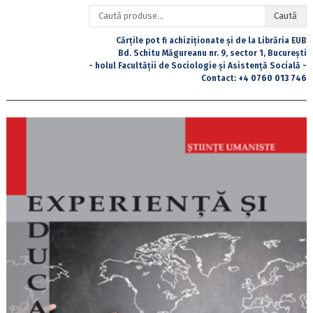
Caută
Caută
după:
Cărțile pot fi achiziționate și de la Librăria EUB
Bd. Schitu Măgureanu nr. 9, sector 1, București
- holul Facultății de Sociologie și Asistență Socială -
Contact:
+4 0760 013 746