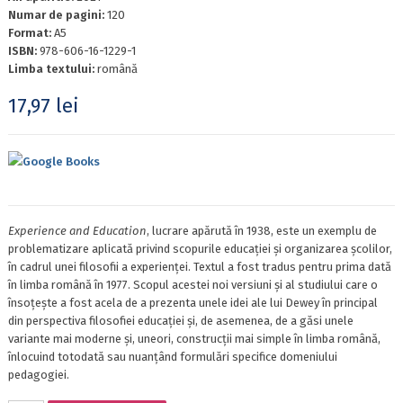
Numar de pagini:
120
Format:
A5
ISBN:
978-606-16-1229-1
Limba textului:
română
17,97
lei
Google Books
Experience and Education
, lucrare apărută în 1938, este un exemplu de
problematizare aplicată privind scopurile educaţiei şi organizarea şcolilor,
în cadrul unei filosofii a experienţei. Textul a fost tradus pentru prima dată
în limba română în 1977. Scopul acestei noi versiuni şi al studiului care o
însoţeşte a fost acela de a prezenta unele idei ale lui Dewey în principal
din perspectiva filosofiei educaţiei şi, de asemenea, de a găsi unele
variante mai moderne şi, uneori, construcţii mai simple în limba română,
înlocuind totodată sau nuanţând formulări specifice domeniului
pedagogiei.