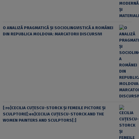
O ANALIZĂ PRAGMATICĂ ȘI SOCIOLINGVISTICĂ A ROMÂNEI
DIN REPUBLICA MOLDOVA: MARCATORII DISCURSIVI
[:ro]CECILIA CUŢESCU-STORCK ŞI FEMEILE PICTORE ŞI
SCULPTORE[:en]CECILIA CUŢESCU-STORCK AND THE
WOMEN PAINTERS AND SCULPTORS[:]