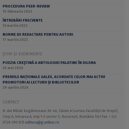
PROCEDURA PEER-REVIEW
15 februarie 2023
ÎNTREBĂRI FRECVENTE
13 martie 2023
NORME DE REDACTARE PENTRU AUTORI
17 martie 2023
ȘTIRI ȘI EVENIMENTE
POEZIA CREȘTINĂ A ANTOLOGIEI PALATINE ÎN DILEMA
25 mai 2026
PREMIILE NAȚIONALE GALEX, ACORDATE CELOR MAI ACTIVI
PROMOTORI AI LECTURII ȘI BIBLIOTECILOR
29 aprilie 2026
CONTACT
B-dul Mihail Kogălniceanu 36-46, Cămin A (curtea Facultății de Drept),
Corp A, Intrarea A, etaj 1-2 sector 5, București, România Tel/Fax: + (4)
0726 390 815
editura@g.unibuc.ro