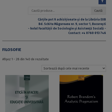
Caută
Caută
după:
Cărțile pot fi achiziționate și de la Librăria EUB
Bd. Schitu Măgureanu nr. 9, sector 1, București
- holul Facultății de Sociologie și Asistență Socială -
Contact:
+4 0760 013 746
FILOSOFIE
Sortat
Afișez 1 - 28 din 140 de rezultate
după
cele
mai
recente