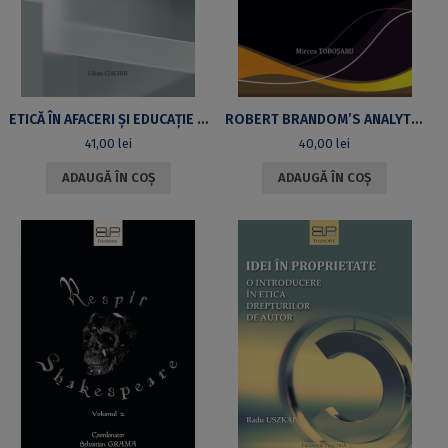
ETICĂ ÎN AFACERI ȘI EDUCAȚIE UNIVERSITARĂINTEGRAREA VALORILOR MORALE ÎN VIITORUL MANAGEMENTULUI
ROBERT BRANDOM’S ANALYTIC PRAGMATISM
41,00
lei
40,00
lei
ADAUGĂ ÎN COȘ
ADAUGĂ ÎN COȘ