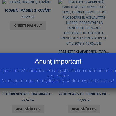
ICOANĂ, IMAGINE ȘI CUVÂNT
42,29
lei
CITEȘTE MAI MULT
REALITATE ȘI APARENȚĂ, EVIDENTĂ ȘI PROBABILITATE. TEME, TEHNICI ȘI MODELE DE FILOSOFARE ÎN ACTUALITATE. LUCRĂRI PREZENTATE LA CONFERINȚELE ȘCOLII DOCTORALE DE FILOSOFIE, UNIVERSITATEA DIN BUCUREȘTI 07.12.2018 ȘI 10.05.2019
30,66
lei
Anunț important
ADAUGĂ ÎN COȘ
n perioada 27 iulie 2026 – 30 august 2026 comenzile online su
suspendate.
Vă mulțumim pentru înțelegere și vă dorim vacanță plăcută!
CODURI VIZUALE. IMAGINARUL BUCUREȘTIULUI EVREIESC
2400 YEARS OF THINKING WITH ARISTOTLE
47,57
lei
37,00
lei
ADAUGĂ ÎN COȘ
ADAUGĂ ÎN COȘ