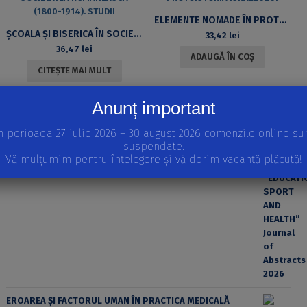
ELEMENTE NOMADE ÎN PROTOISTORIA ISRAELULUI
ȘCOALA ȘI BISERICA ÎN SOCIETATEA ROMÂNEASCĂ (1800-1914). STUDII
33,42
lei
36,47
lei
ADAUGĂ ÎN COȘ
CITEȘTE MAI MULT
Anunț important
APARIȚII RECENTE
INTERNATIONAL SCIENTIFIC CONFERENCE “EDUCATION,
n perioada 27 iulie 2026 – 30 august 2026 comenzile online su
SPORT AND HEALTH” Journal of Abstracts 2026
suspendate.
Vă mulțumim pentru înțelegere și vă dorim vacanță plăcută!
EROAREA ȘI FACTORUL UMAN ÎN PRACTICA MEDICALĂ