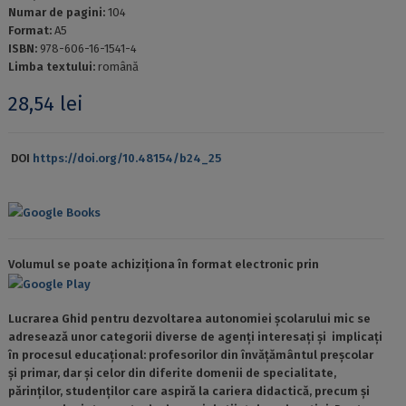
Numar de pagini:
104
Format:
A5
ISBN:
978-606-16-1541-4
Limba textului:
română
28,54
lei
DOI
https://doi.org/10.48154/b24_25
Google Books
Volumul se poate achiziționa în format electronic prin
Google Play
Lucrarea Ghid pentru dezvoltarea autonomiei școlarului mic se
adresează unor categorii diverse de agenți interesați și implicați
în procesul educațional: profesorilor din învățământul preșcolar
și primar, dar și celor din diferite domenii de specialitate,
părinților, studenților care aspiră la cariera didactică, precum și