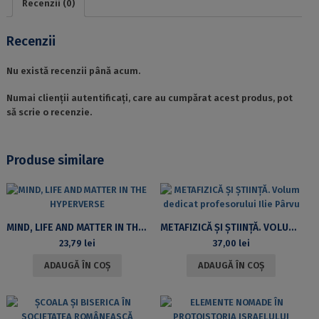
Recenzii (0)
Recenzii
Nu există recenzii până acum.
Numai clienții autentificați, care au cumpărat acest produs, pot
să scrie o recenzie.
Produse similare
MIND, LIFE AND MATTER IN THE HYPERVERSE
METAFIZICĂ ȘI ȘTIINȚĂ. VOLUM DEDICAT PROFESORULUI ILIE PÂRVU
23,79
lei
37,00
lei
ADAUGĂ ÎN COȘ
ADAUGĂ ÎN COȘ