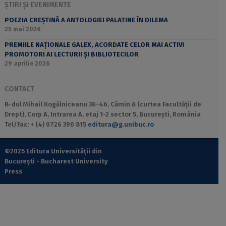
ȘTIRI ȘI EVENIMENTE
POEZIA CREȘTINĂ A ANTOLOGIEI PALATINE ÎN DILEMA
25 mai 2026
PREMIILE NAȚIONALE GALEX, ACORDATE CELOR MAI ACTIVI
PROMOTORI AI LECTURII ȘI BIBLIOTECILOR
29 aprilie 2026
CONTACT
B-dul Mihail Kogălniceanu 36-46, Cămin A (curtea Facultății de
Drept), Corp A, Intrarea A, etaj 1-2 sector 5, București, România
Tel/Fax: + (4) 0726 390 815
editura@g.unibuc.ro
©2025 Editura Universității din
București - Bucharest University
Press