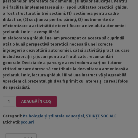
persoanelor interesate de domeniul științelor educației. Pentru
a-i facilita implementarea și a-i spori utilitatea practică, ghidul
a fost structurat în trei secțiuni: (1) secțiunea pentru cadre
didactice, (2) secțiunea pentru părinți, (3) instrumente de
eficientizare a activității de identificare a nivelului autonomiei
școlarului mic – exemplificări.
În elaborarea ghidului ne-am preocupat ca acesta să cuprindă
atât o bună perspectivă teoretică necesară unei corecte
înțelegeri a dezvoltării autonomiei, cât și activități practice, care
includ exerciții și jocuri pentru a fi utilizate, recomandări
generale. Decizia de a parcurge acest volum aparține tuturor
cititorilor care doresc să contribuie la dezvoltarea armonioasă a
școlarului mic, lectura ghidului fiind una instructivă și agreabilă.
Apreciem că prezentul ghid va fi primit cu interes și cu real folos
de specialiști.
Cantitate
ADAUGĂ ÎN COȘ
GHID
PENTRU
Categorii:
Psihologie și științele educației
,
ȘTIINȚE SOCIALE
DEZVOLTAREA
Etichetă:
şcolari
AUTONOMIEI
ȘCOLARULUI
MIC