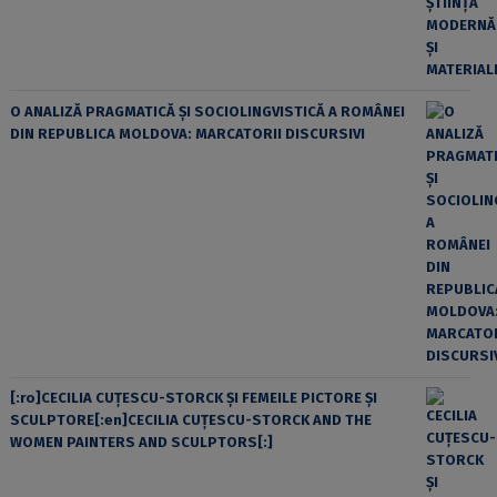
O ANALIZĂ PRAGMATICĂ ȘI SOCIOLINGVISTICĂ A ROMÂNEI
DIN REPUBLICA MOLDOVA: MARCATORII DISCURSIVI
[:ro]CECILIA CUŢESCU-STORCK ŞI FEMEILE PICTORE ŞI
SCULPTORE[:en]CECILIA CUŢESCU-STORCK AND THE
WOMEN PAINTERS AND SCULPTORS[:]