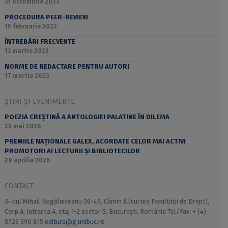
31 octombrie 2023
PROCEDURA PEER-REVIEW
15 februarie 2023
ÎNTREBĂRI FRECVENTE
13 martie 2023
NORME DE REDACTARE PENTRU AUTORI
17 martie 2023
ȘTIRI ȘI EVENIMENTE
POEZIA CREȘTINĂ A ANTOLOGIEI PALATINE ÎN DILEMA
25 mai 2026
PREMIILE NAȚIONALE GALEX, ACORDATE CELOR MAI ACTIVI
PROMOTORI AI LECTURII ȘI BIBLIOTECILOR
29 aprilie 2026
CONTACT
B-dul Mihail Kogălniceanu 36-46, Cămin A (curtea Facultății de Drept),
Corp A, Intrarea A, etaj 1-2 sector 5, București, România Tel/Fax: + (4)
0726 390 815
editura@g.unibuc.ro