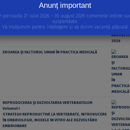
Anunț important
n perioada 27 iulie 2026 – 30 august 2026 comenzile online su
suspendate.
Vă mulțumim pentru înțelegere și vă dorim vacanță plăcută!
EROAREA ȘI FACTORUL UMAN ÎN PRACTICA MEDICALĂ
REPRODUCEREA ȘI DEZVOLTAREA VERTEBRATELOR
Volumul I
STRATEGII REPRODUCTIVE LA VERTEBRATE, INTRODUCERE
ÎN EMBRIOLOGIE, MODELE IN VITRO ALE DEZVOLTĂRII
EMBRIONARE