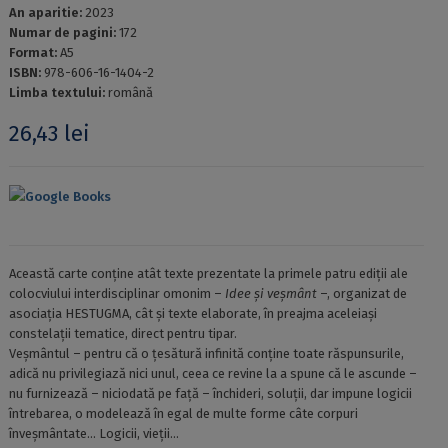
An aparitie:
2023
Numar de pagini:
172
Format:
A5
ISBN:
978-606-16-1404-2
Limba textului:
română
26,43
lei
Google Books
Această carte conţine atât texte prezentate la primele patru ediţii ale
colocviului interdisciplinar omonim –
Idee și veșmânt
–, organizat de
asociaţia HESTUGMA, cât și texte elaborate, în preajma aceleiași
constelaţii tematice, direct pentru tipar.
Veșmântul – pentru că o țesătură infinită conține toate răspunsurile,
adică nu privilegiază nici unul, ceea ce revine la a spune că le ascunde –
nu furnizează – niciodată pe față – închideri, soluții, dar impune logicii
întrebarea, o modelează în egal de multe forme câte corpuri
înveșmântate… Logicii, vieții…