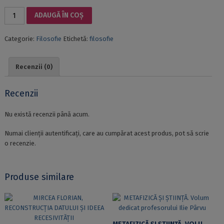
Cantitate
ADAUGĂ ÎN COȘ
IDEE
ȘI
Categorie:
Filosofie
Etichetă:
filosofie
VEȘMÂNT
Recenzii (0)
Recenzii
Nu există recenzii până acum.
Numai clienții autentificați, care au cumpărat acest produs, pot să scrie
o recenzie.
Produse similare