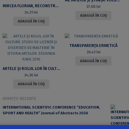
METAFIZICĂ ȘI ȘTIINȚĂ. VOLUM DEDICAT PROFESORULUI ILIE PÂRVU
MIRCEA FLORIAN, RECONSTRUCȚIA DATULUI ȘI IDEEA RECESIVITĂȚII
37,00
lei
24,31
lei
ADAUGĂ ÎN COȘ
ADAUGĂ ÎN COȘ
TRANSPARENȚA ERMETICĂ
26,43
lei
ADAUGĂ ÎN COȘ
ARTELE ȘI ROLUL LOR ÎN CULTURĂ. STUDII DE LICENȚĂ ȘI DISERTAȚII DE MASTERAT ÎN ISTORIA ARTELOR. SESIUNEA IUNIE 2010
34,36
lei
ADAUGĂ ÎN COȘ
APARIȚII RECENTE
INTERNATIONAL SCIENTIFIC CONFERENCE “EDUCATION,
SPORT AND HEALTH” Journal of Abstracts 2026