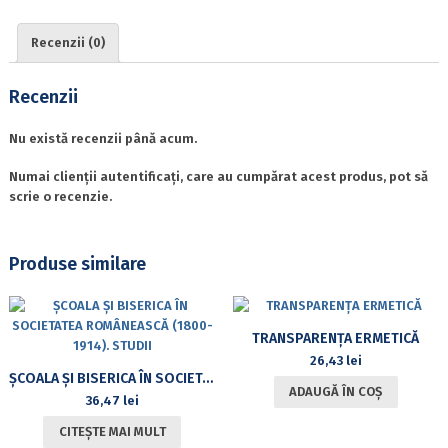
PRIMUL
AN
Recenzii (0)
UNIVERSITAR
DUPĂ
REFORMA
Recenzii
ÎNVĂȚĂMÂNTULUI
(1948/1949)
Nu există recenzii până acum.
Numai clienții autentificați, care au cumpărat acest produs, pot să
scrie o recenzie.
Produse similare
TRANSPARENȚA ERMETICĂ
26,43
lei
ȘCOALA ȘI BISERICA ÎN SOCIETATEA ROMÂNEASCĂ (1800-1914). STUDII
ADAUGĂ ÎN COȘ
36,47
lei
CITEȘTE MAI MULT