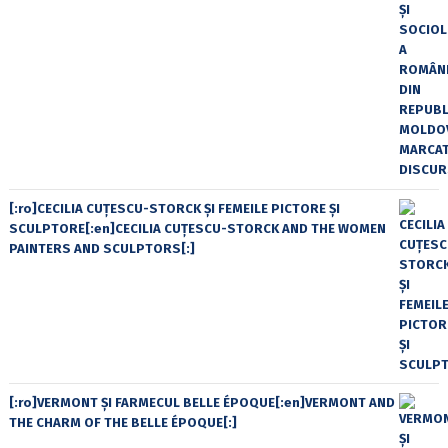
[:ro]CECILIA CUŢESCU-STORCK ŞI FEMEILE PICTORE ŞI
SCULPTORE[:en]CECILIA CUŢESCU-STORCK AND THE WOMEN
PAINTERS AND SCULPTORS[:]
[:ro]VERMONT ȘI FARMECUL BELLE ÉPOQUE[:en]VERMONT AND
THE CHARM OF THE BELLE ÉPOQUE[:]