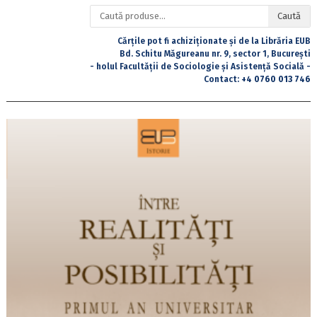
Caută
Caută
după:
Cărțile pot fi achiziționate și de la Librăria EUB
Bd. Schitu Măgureanu nr. 9, sector 1, București
- holul Facultății de Sociologie și Asistență Socială -
Contact:
+4 0760 013 746