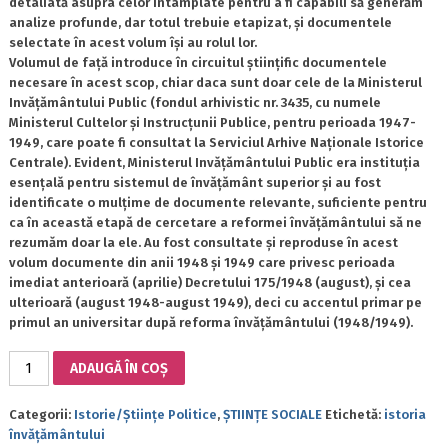
detaliată asupra celor întâmplate pentru a fi capabili să generăm
analize profunde, dar totul trebuie etapizat, și documentele
selectate în acest volum își au rolul lor.
Volumul de față introduce în circuitul științific documentele
necesare în acest scop, chiar daca sunt doar cele de la Ministerul
Invățământului Public (fondul arhivistic nr. 3435, cu numele
Ministerul Cultelor și Instrucțunii Publice, pentru perioada 1947-
1949, care poate fi consultat la Serviciul Arhive Naționale Istorice
Centrale). Evident, Ministerul Invățământului Public era instituția
esențală pentru sistemul de învățământ superior și au fost
identificate o mulțime de documente relevante, suficiente pentru
ca în această etapă de cercetare a reformei învățământului să ne
rezumăm doar la ele. Au fost consultate și reproduse în acest
volum documente din anii 1948 și 1949 care privesc perioada
imediat anterioară (aprilie) Decretului 175/1948 (august), și cea
ulterioară (august 1948-august 1949), deci cu accentul primar pe
primul an universitar după reforma învățământului (1948/1949).
Cantitate
ADAUGĂ ÎN COȘ
ÎNTRE
REALITĂȚI
Categorii:
Istorie/Științe Politice
,
ȘTIINȚE SOCIALE
Etichetă:
istoria
ȘI
învățământului
POSIBILITĂȚI.