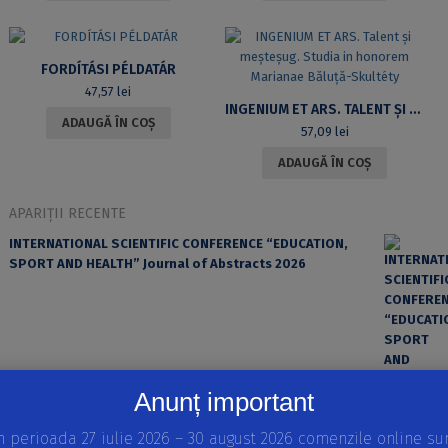
FORDÍTÁSI PÉLDATÁR
47,57
lei
INGENIUM ET ARS. TALENT ȘI MEȘTEȘUG. STUDIA IN HONOREM MARIANAE BĂLUȚĂ-SKULTÉTY
ADAUGĂ ÎN COȘ
57,09
lei
ADAUGĂ ÎN COȘ
APARIȚII RECENTE
INTERNATIONAL SCIENTIFIC CONFERENCE “EDUCATION,
SPORT AND HEALTH” Journal of Abstracts 2026
Anunț important
n perioada 27 iulie 2026 – 30 august 2026 comenzile online su