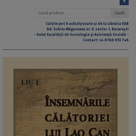
Caută
Caută
după:
Cărțile pot fi achiziționate și de la Librăria EUB
Bd. Schitu Măgureanu nr. 9, sector 1, București
- holul Facultății de Sociologie și Asistență Socială -
Contact:
+4 0760 013 746