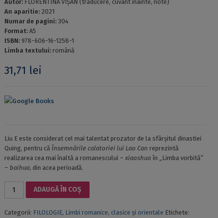
Autor:
FLORENTINA VIȘAN (traducere, cuvânt înainte, note)
An aparitie:
2021
Numar de pagini:
304
Format:
A5
ISBN:
978-606-16-1258-1
Limba textului:
română
31,71
lei
Google Books
Liu E este considerat cel mai talentat prozator de la sfârșitul dinastiei
Quing, pentru că
Însemnările calatoriei lui Lao Can
reprezintă
realizarea cea mai înaltă a romanescului –
xiaoshuo
în „Limba vorbită”
–
baihua
, din acea perioadă.
Cantitate
ADAUGĂ ÎN COȘ
LIU
E.
Categorii:
FILOLOGIE
,
Limbi romanice, clasice și orientale
Etichete:
ÎNSEMNĂRILE