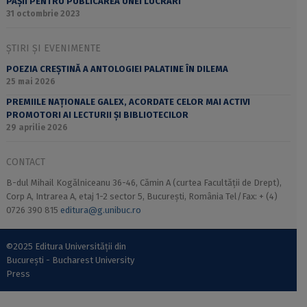
PAȘII PENTRU PUBLICAREA UNEI LUCRĂRI
31 octombrie 2023
ȘTIRI ȘI EVENIMENTE
POEZIA CREȘTINĂ A ANTOLOGIEI PALATINE ÎN DILEMA
25 mai 2026
PREMIILE NAȚIONALE GALEX, ACORDATE CELOR MAI ACTIVI
PROMOTORI AI LECTURII ȘI BIBLIOTECILOR
29 aprilie 2026
CONTACT
B-dul Mihail Kogălniceanu 36-46, Cămin A (curtea Facultății de Drept),
Corp A, Intrarea A, etaj 1-2 sector 5, București, România Tel/Fax: + (4)
0726 390 815
editura@g.unibuc.ro
©2025 Editura Universității din
București - Bucharest University
Press