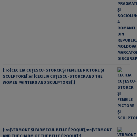
[:ro]CECILIA CUŢESCU-STORCK ŞI FEMEILE PICTORE ŞI
SCULPTORE[:en]CECILIA CUŢESCU-STORCK AND THE
WOMEN PAINTERS AND SCULPTORS[:]
[:ro]VERMONT ȘI FARMECUL BELLE ÉPOQUE[:en]VERMONT
AND THE CHARM OF THE BELLE ÉPOQUE[:]