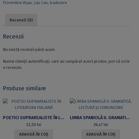
Florentina Vişan
,
Lqo Can
,
traducere
CĂLĂTORIEI
LUI
LAO
Recenzii (0)
CAN
Recenzii
Nu există recenzii până acum.
Numai clienții autentificați, care au cumpărat acest produs, pot să scrie
o recenzie.
Produse similare
POETICI SUPRAREALISTE ÎN LITERATURA ITALIANĂ
LIMBA SPANIOLĂ II. GRAMATICĂ, LECTURĂ ȘI COMUNICARE
22,20
lei
36,47
lei
ADAUGĂ ÎN COȘ
ADAUGĂ ÎN COȘ