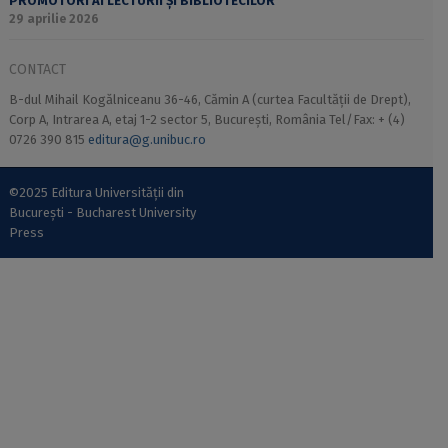
PROMOTORI AI LECTURII ȘI BIBLIOTECILOR
29 aprilie 2026
CONTACT
B-dul Mihail Kogălniceanu 36-46, Cămin A (curtea Facultății de Drept),
Corp A, Intrarea A, etaj 1-2 sector 5, București, România Tel/Fax: + (4)
0726 390 815
editura@g.unibuc.ro
©2025 Editura Universității din
București - Bucharest University
Press