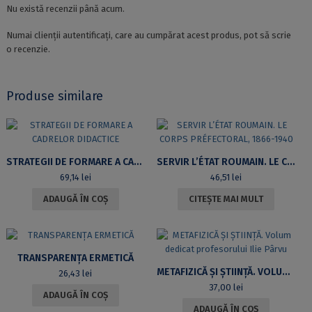
Nu există recenzii până acum.
Numai clienții autentificați, care au cumpărat acest produs, pot să scrie
o recenzie.
Produse similare
STRATEGII DE FORMARE A CADRELOR DIDACTICE
SERVIR L’ÉTAT ROUMAIN. LE CORPS PRÉFECTORAL, 1866-1940
69,14
lei
46,51
lei
ADAUGĂ ÎN COȘ
CITEȘTE MAI MULT
TRANSPARENȚA ERMETICĂ
METAFIZICĂ ȘI ȘTIINȚĂ. VOLUM DEDICAT PROFESORULUI ILIE PÂRVU
26,43
lei
37,00
lei
ADAUGĂ ÎN COȘ
ADAUGĂ ÎN COȘ