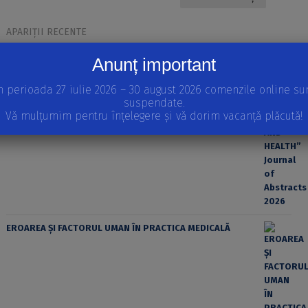
APARIȚII RECENTE
INTERNATIONAL SCIENTIFIC CONFERENCE “EDUCATION,
Anunț important
SPORT AND HEALTH” Journal of Abstracts 2026
n perioada 27 iulie 2026 – 30 august 2026 comenzile online su
suspendate.
Vă mulțumim pentru înțelegere și vă dorim vacanță plăcută!
EROAREA ȘI FACTORUL UMAN ÎN PRACTICA MEDICALĂ