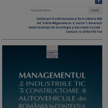
Caută
Caută
după:
Cărțile pot fi achiziționate și de la Librăria EUB
Bd. Schitu Măgureanu nr. 9, sector 1, București
- holul Facultății de Sociologie și Asistență Socială -
Contact:
+4 0760 013 746