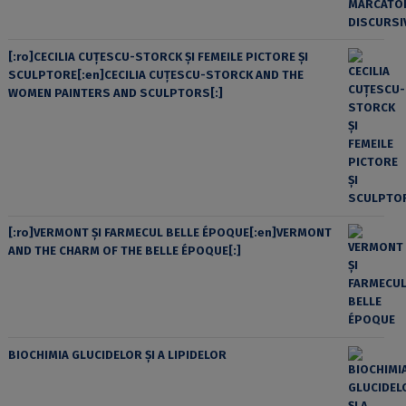
[:ro]CECILIA CUŢESCU-STORCK ŞI FEMEILE PICTORE ŞI
SCULPTORE[:en]CECILIA CUŢESCU-STORCK AND THE
WOMEN PAINTERS AND SCULPTORS[:]
[:ro]VERMONT ȘI FARMECUL BELLE ÉPOQUE[:en]VERMONT
AND THE CHARM OF THE BELLE ÉPOQUE[:]
BIOCHIMIA GLUCIDELOR ȘI A LIPIDELOR