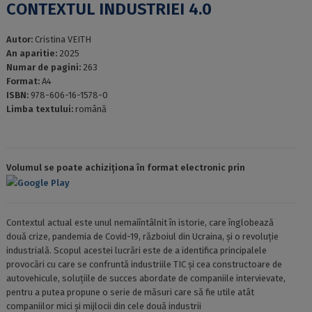
CONTEXTUL INDUSTRIEI 4.0
Autor:
Cristina VEITH
An aparitie:
2025
Numar de pagini:
263
Format:
A4
ISBN:
978-606-16-1578-0
Limba textului:
română
Volumul se poate achiziționa în format electronic prin
Google Play
Contextul actual este unul nemaiîntâlnit în istorie, care înglobează
două crize, pandemia de Covid-19, războiul din Ucraina, și o revoluție
industrială. Scopul acestei lucrări este de a identifica principalele
provocări cu care se confruntă industriile TIC și cea constructoare de
autovehicule, soluțiile de succes abordate de companiile intervievate,
pentru a putea propune o serie de măsuri care să fie utile atât
companiilor mici și mijlocii din cele două industrii