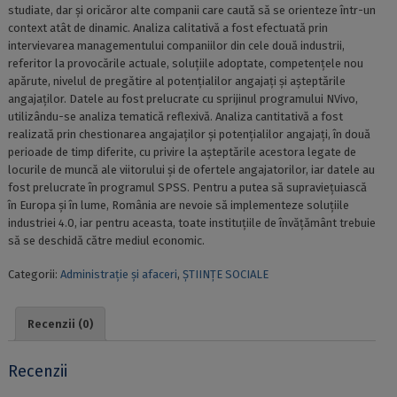
studiate, dar și oricăror alte companii care caută să se orienteze într-un
context atât de dinamic. Analiza calitativă a fost efectuată prin
intervievarea managementului companiilor din cele două industrii,
referitor la provocările actuale, soluțiile adoptate, competențele nou
apărute, nivelul de pregătire al potențialilor angajați și așteptările
angajaților. Datele au fost prelucrate cu sprijinul programului NVivo,
utilizându-se analiza tematică reflexivă. Analiza cantitativă a fost
realizată prin chestionarea angajaților și potențialilor angajați, în două
perioade de timp diferite, cu privire la așteptările acestora legate de
locurile de muncă ale viitorului și de ofertele angajatorilor, iar datele au
fost prelucrate în programul SPSS. Pentru a putea să supraviețuiască
în Europa și în lume, România are nevoie să implementeze soluțiile
industriei 4.0, iar pentru aceasta, toate instituțiile de învățământ trebuie
să se deschidă către mediul economic.
Categorii:
Administrație și afaceri
,
ȘTIINȚE SOCIALE
Recenzii (0)
Recenzii