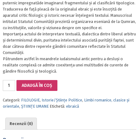
puternic impregnatăde imaginarul fragmentului și al clasificării tipologice.
Traducerea de față pleacă de la originalul ebraic și este însoțită de
aparatul critic filologic și istoric necesar înțelegerii textului. Manuscrisul
intitulat Statutul Comunității prezintă organizarea eseniană de la Qumran,
cu instituțiile, valorile și viziunea despre om specifice ei.
Importanța actului de interpretare textuală, dialectica dintre liberul arbitru
și determinismul divin, puritatea intelectului asociată purității faptei, sunt
doar câteva dintre reperele gândirii comunitare reflectate în Statutul
Comunității.
Pătrundem astfel în meandrele iudaismului antic pentru a desluși o
realitate complexă ce admite coexitența unei multitudini de curente de
gândire filosofică și teologică.
Cantitate
ADAUGĂ ÎN COȘ
MANUSCRISUL
DE
Categorii:
FILOLOGIE
,
Istorie/Științe Politice
,
Limbi romanice, clasice și
LA
orientale
,
ȘTIINȚE UMANE
Etichetă:
ebraică
MAREA
MOARTĂ
1QSSTATUTUL
Recenzii (0)
COMUNITǍŢII