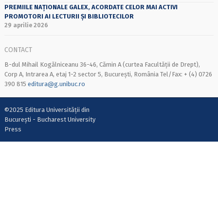
PREMIILE NAȚIONALE GALEX, ACORDATE CELOR MAI ACTIVI
PROMOTORI AI LECTURII ȘI BIBLIOTECILOR
29 aprilie 2026
CONTACT
B-dul Mihail Kogălniceanu 36-46, Cămin A (curtea Facultății de Drept),
Corp A, Intrarea A, etaj 1-2 sector 5, București, România Tel/Fax: + (4) 0726
390 815
editura@g.unibuc.ro
©2025 Editura Universității din
București - Bucharest University
Press