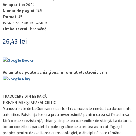
An aparitie:
2024
Numar de pagini:
148
Format:
A5
ISBN:
978-606-16-1480-6
Limba textului:
română
26,43
lei
Google Books
Volumul se poate achiziționa în format electronic prin
Google Play
TRADUCERE DIN EBRAICĂ,
PREZENTARE ŞI APARAT CRITIC
Manuscrisele de la Qumran nu au fost recunoscute imediat ca documente
autentice. Existența lor era prea neverosimilă pentru ca ea să fie admisă
fără o mare rezistență, chiar și din partea oamenilor de știință. La datarea
lor au contribuit paralelele paleografice iar acestea au creat făgașul
propice pentru dezvoltarea qumranologiei, o disciplină care rămâne