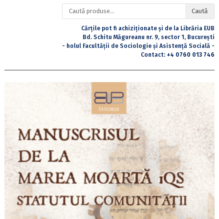
Caută
Caută
după:
Cărțile pot fi achiziționate și de la Librăria EUB
Bd. Schitu Măgureanu nr. 9, sector 1, București
- holul Facultății de Sociologie și Asistență Socială -
Contact:
+4 0760 013 746