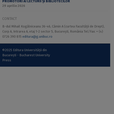
PROMOTORI AI LECTURII ȘI BIBLIOTECILOR
29 aprilie 2026
CONTACT
B-dul Mihail Kogălniceanu 36-46, Cămin A (curtea Facultății de Drept),
Corp A, Intrarea A, etaj 1-2 sector 5, București, România Tel/Fax: + (4)
0726 390 815
editura@g.unibuc.ro
©2025 Editura Universității din
București - Bucharest University
Press