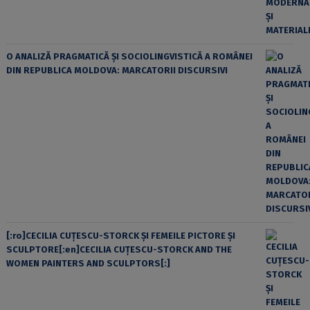
O ANALIZĂ PRAGMATICĂ ȘI SOCIOLINGVISTICĂ A ROMÂNEI
DIN REPUBLICA MOLDOVA: MARCATORII DISCURSIVI
[:ro]CECILIA CUŢESCU-STORCK ŞI FEMEILE PICTORE ŞI
SCULPTORE[:en]CECILIA CUŢESCU-STORCK AND THE
WOMEN PAINTERS AND SCULPTORS[:]