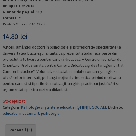
An aparitie:
2010
Numar de pagini:
169
Format:
A5
ISBN:
978-973-737-792-0
14,80
lei
Autorii, amândoi doctori în psihologie și profesori de specialitate la
Universitatea București, anunță că prezentul studiu face parte din
proiectul „Motivarea pentru carieră didactică – Centru universitar de
Orientare Profesională pentru Cariera Didcatică și de Management al
Carierei Didactice”. Volumul, redactat în limbile română și engleză,
oferă celor interesați, pe lângă noțiunile teoretice privind motivația
pentru carieră și tipurile de motivații, un ghid practic cu justificări și
argumentații pentru cariera didactică.
Stoc epuizat
Categorii:
Psihologie și științele educației
,
ȘTIINȚE SOCIALE
Etichete:
educatie
,
invatamant
,
psihologie
Recenzii (0)