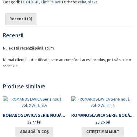
Categorii:
FILOLOGIE
,
Limbi slave
Etichete:
ceha
,
slave
A
LUI
VÍTĚZSLAV
Recenzii (0)
NEZVAL
Recenzii
Nu există recenzii până acum.
Numai clienții autentificați, care au cumpărat acest produs, pot să scrie o
recenzie.
Produse similare
ROMANOSLAVICA SERIE NOUĂ, VOL. XLVIII, NR.4
ROMANOSLAVICA SERIE NOUĂ, VOL. XLVI, NR. 4
32,77
lei
23,26
lei
ADAUGĂ ÎN COȘ
CITEȘTE MAI MULT