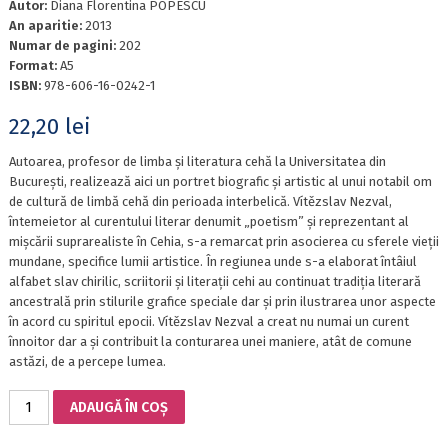
Autor:
Diana Florentina POPESCU
An aparitie:
2013
Numar de pagini:
202
Format:
A5
ISBN:
978-606-16-0242-1
22,20
lei
Autoarea, profesor de limba și literatura cehă la Universitatea din
București, realizează aici un portret biografic și artistic al unui notabil om
de cultură de limbă cehă din perioada interbelică. Vítězslav Nezval,
întemeietor al curentului literar denumit „poetism” și reprezentant al
mișcării suprarealiste în Cehia, s-a remarcat prin asocierea cu sferele vieții
mundane, specifice lumii artistice. În regiunea unde s-a elaborat întâiul
alfabet slav chirilic, scriitorii și literații cehi au continuat tradiția literară
ancestrală prin stilurile grafice speciale dar și prin ilustrarea unor aspecte
în acord cu spiritul epocii. Vítězslav Nezval a creat nu numai un curent
înnoitor dar a și contribuit la conturarea unei maniere, atât de comune
astăzi, de a percepe lumea.
Cantitate
ADAUGĂ ÎN COȘ
OPERA
POETICĂ