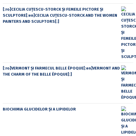
[:ro]CECILIA CUŢESCU-STORCK ŞI FEMEILE PICTORE ŞI
SCULPTORE[:en]CECILIA CUŢESCU-STORCK AND THE WOMEN
PAINTERS AND SCULPTORS[:]
[:ro]VERMONT ȘI FARMECUL BELLE ÉPOQUE[:en]VERMONT AND
THE CHARM OF THE BELLE ÉPOQUE[:]
BIOCHIMIA GLUCIDELOR ȘI A LIPIDELOR