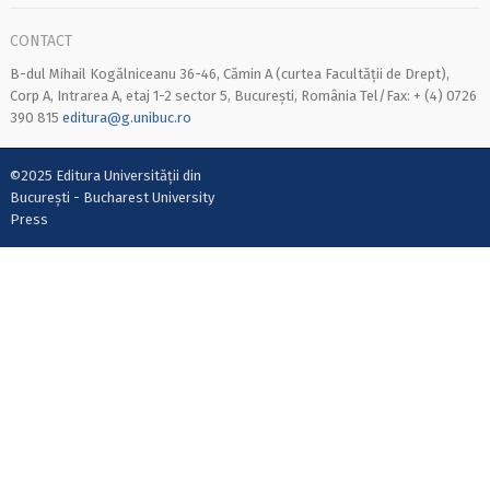
CONTACT
B-dul Mihail Kogălniceanu 36-46, Cămin A (curtea Facultății de Drept),
Corp A, Intrarea A, etaj 1-2 sector 5, București, România Tel/Fax: + (4) 0726
390 815
editura@g.unibuc.ro
©2025 Editura Universității din
București - Bucharest University
Press