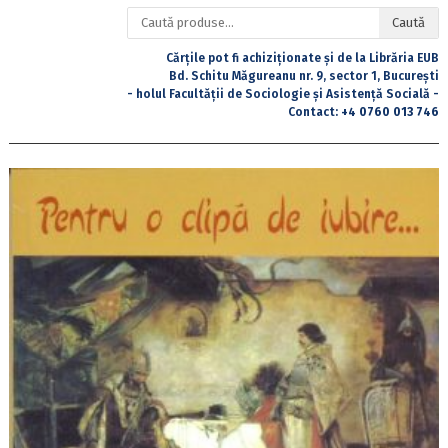
Caută
Caută
după:
Cărțile pot fi achiziționate și de la Librăria EUB
Bd. Schitu Măgureanu nr. 9, sector 1, București
- holul Facultății de Sociologie și Asistență Socială -
Contact:
+4 0760 013 746