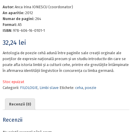
Autor:
Anca Irina IONESCU (coordonator)
An aparitie:
2012
Numar de pagini:
264
Format:
A5
ISBN:
978-606-16-0101-1
32,24
lei
Antologia de poezie cehă adună între paginile sale creații orginale ale
poeților de expresie națională precum și un studiu introductiv din care se
poate afla istoria limbii și a culturii cehe, printre ele greutățile întâmpinate
în afirmarea identității lingvistice în concurența cu limba germană.
Stoc epuizat
Categorii:
FILOLOGIE
,
Limbi slave
Etichete:
ceha
,
poezie
Recenzii (0)
Recenzii