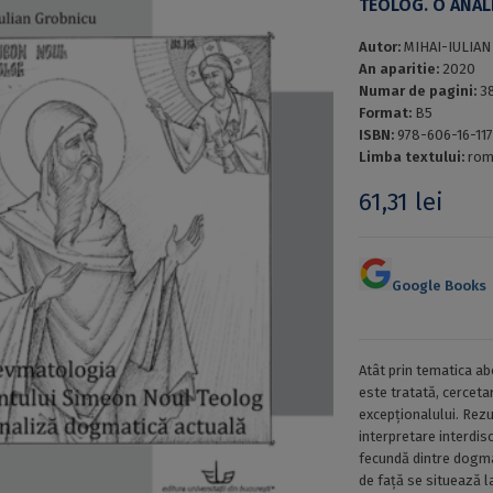
TEOLOG. O ANAL
Autor:
MIHAI-IULIA
An aparitie:
2020
Numar de pagini:
3
Format:
B5
ISBN:
978-606-16-11
Limba textului:
rom
61,31
lei
Google Books
Atât prin tematica ab
este tratată, cerceta
excepționalului. Rezu
interpretare interdis
fecundă dintre dogmat
de față se situează la