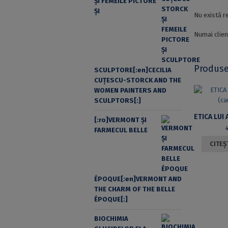
ŞI FEMEILE PICTORE
ŞI
Nu există r
Numai clien
Produse
SCULPTORE[:en]CECILIA
CUŢESCU-STORCK AND THE
WOMEN PAINTERS AND
SCULPTORS[:]
[:ro]VERMONT ȘI
FARMECUL BELLE
CITEȘ
ÉPOQUE[:en]VERMONT AND
THE CHARM OF THE BELLE
ÉPOQUE[:]
BIOCHIMIA