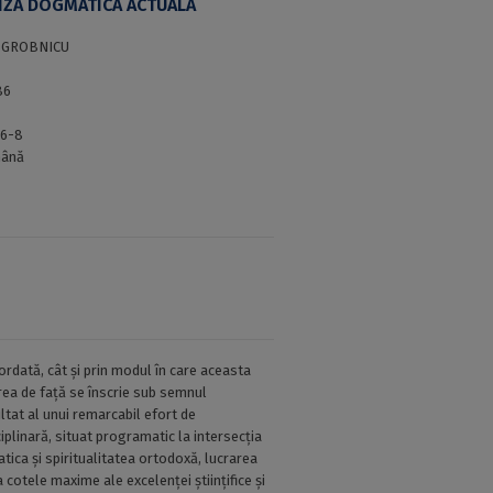
IZĂ DOGMATICĂ ACTUALĂ
N GROBNICU
86
76-8
ână
ordată, cât şi prin modul în care aceasta
rea de față se înscrie sub semnul
ltat al unui remarcabil efort de
ciplinară, situat programatic la intersecția
ica și spiritualitatea ortodoxă, lucrarea
 cotele maxime ale excelenței științifice și