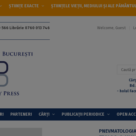
ȘTIINȚE EXACTE
ȘTIINȚELE VIEȚII, MEDIULUI ȘI ALE PĂMÂNTU
Welcome, Guest
L
 566 Librărie 0760 013 746
Caută
după:
Cărț
Bd.
- holul Fac
RI
PARTENERI
CĂRȚI
PUBLICAȚII PERIODICE
OPEN AC
PNEVMATOLOGIA