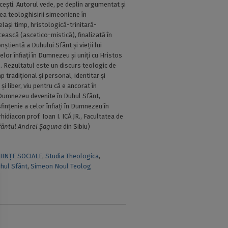
icești. Autorul vede, pe deplin argumentat și
atea teologhisirii simeoniene în
lași timp, hristologică-trinitară-
ească (ascetico-mistică), finalizată în
știentă a Duhului Sfânt și vieții lui
elor înfiați în Dumnezeu și uniți cu Hristos
l. Rezultatul este un discurs teologic de
mp tradițional și personal, identitar și
și liber, viu pentru că e ancorat în
i Dumnezeu devenite în Duhul Sfânt,
fințenie a celor înfiați în Dumnezeu în
rhidiacon prof. Ioan I. ICĂ JR., Facultatea de
fântul Andrei Șaguna
din Sibiu)
IINȚE SOCIALE
,
Studia Theologica
,
hul Sfânt
,
Simeon Noul Teolog