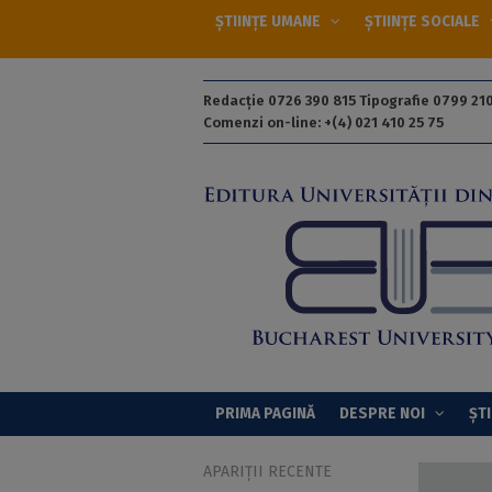
ȘTIINȚE UMANE
ȘTIINȚE SOCIALE
Redacție 0726 390 815 Tipografie 0799 210
Comenzi on-line: +(4) 021 410 25 75
PRIMA PAGINĂ
DESPRE NOI
ȘTI
APARIȚII RECENTE