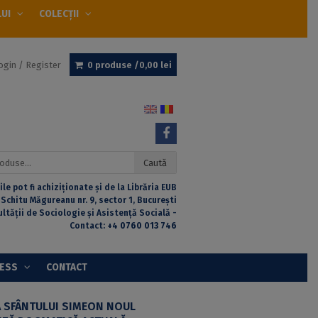
LUI
COLECȚII
ogin / Register
0 produse /
0,00
lei
Caută
ile pot fi achiziționate și de la Librăria EUB
 Schitu Măgureanu nr. 9, sector 1, București
ultății de Sociologie și Asistență Socială -
Contact:
+4 0760 013 746
CESS
CONTACT
 SFÂNTULUI SIMEON NOUL