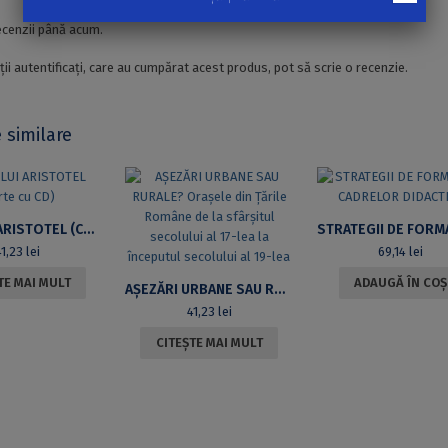
ecenzii până acum.
ții autentificați, care au cumpărat acest produs, pot să scrie o recenzie.
 similare
ETICA LUI ARISTOTEL (CARTE CU CD)
41,23
lei
69,14
lei
TE MAI MULT
ADAUGĂ ÎN COȘ
AȘEZĂRI URBANE SAU RURALE? ORAȘELE DIN ȚĂRILE ROMÂNE DE LA SFÂRȘITUL SECOLULUI AL 17-LEA LA ÎNCEPUTUL SECOLULUI AL 19-LEA
41,23
lei
CITEȘTE MAI MULT