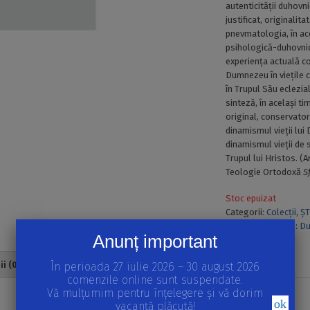
autenticității duhovn
justificat, originalit
pnevmatologia, în ace
psihologică-duhovnic
experiența actuală con
Dumnezeu în viețile c
în Trupul Său eclezia
sinteză, în același ti
original, conservator 
dinamismul vieții lu
dinamismul vieții de s
Trupul lui Hristos. (A
Teologie Ortodoxă
S
Stoc epuizat
Categorii:
Colecții
,
ȘT
Teologie
Etichete:
Du
Anunț important
i (0)
În perioada 27 iulie 2026 – 30 august 2026
comenzile online sunt suspendate.
Vă mulțumim pentru înțelegere și vă dorim
i
ok
vacanță plăcută!