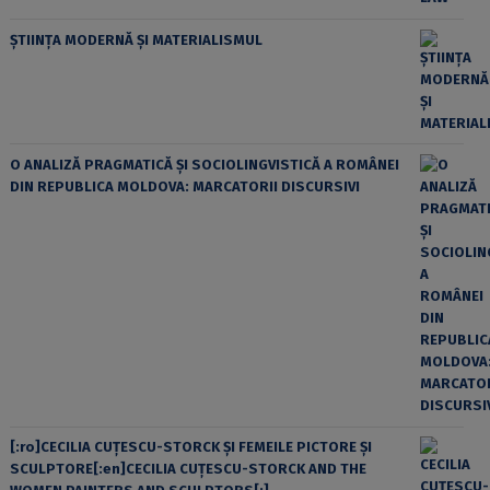
ȘTIINȚA MODERNĂ ȘI MATERIALISMUL
O ANALIZĂ PRAGMATICĂ ȘI SOCIOLINGVISTICĂ A ROMÂNEI
DIN REPUBLICA MOLDOVA: MARCATORII DISCURSIVI
[:ro]CECILIA CUŢESCU-STORCK ŞI FEMEILE PICTORE ŞI
SCULPTORE[:en]CECILIA CUŢESCU-STORCK AND THE