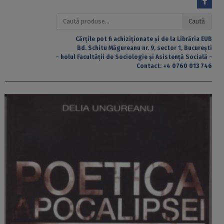
Caută
Caută
după:
Cărțile pot fi achiziționate și de la Librăria EUB
Bd. Schitu Măgureanu nr. 9, sector 1, București
- holul Facultății de Sociologie și Asistență Socială -
Contact:
+4 0760 013 746