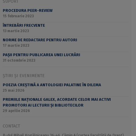
SUPORT
PROCEDURA PEER-REVIEW
15 februarie 2023
ÎNTREBĂRI FRECVENTE
13 martie 2023
NORME DE REDACTARE PENTRU AUTORI
17 martie 2023
PAȘII PENTRU PUBLICAREA UNEI LUCRĂRI
31 octombrie 2023
ȘTIRI ȘI EVENIMENTE
POEZIA CREȘTINĂ A ANTOLOGIEI PALATINE ÎN DILEMA
25 mai 2026
PREMIILE NAȚIONALE GALEX, ACORDATE CELOR MAI ACTIVI
PROMOTORI AI LECTURII ȘI BIBLIOTECILOR
29 aprilie 2026
CONTACT
B-dul Mihail Kogălniceanu 36-46, Cămin A (curtea Facultății de Drept),