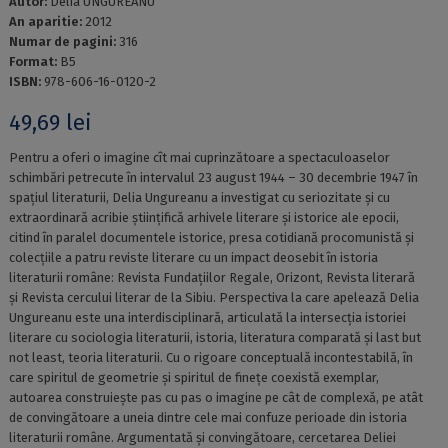
Autor:
Delia UNGUREANU
An aparitie:
2012
Numar de pagini:
316
Format:
B5
ISBN:
978-606-16-0120-2
49,69
lei
Pentru a oferi o imagine cît mai cuprinzătoare a spectaculoaselor
schimbări petrecute în intervalul 23 august 1944 – 30 decembrie 1947 în
spațiul literaturii, Delia Ungureanu a investigat cu seriozitate și cu
extraordinară acribie științifică arhivele literare și istorice ale epocii,
citind în paralel documentele istorice, presa cotidiană procomunistă și
colecțiile a patru reviste literare cu un impact deosebit în istoria
literaturii române: Revista Fundațiilor Regale, Orizont, Revista literară
și Revista cercului literar de la Sibiu. Perspectiva la care apelează Delia
Ungureanu este una interdisciplinară, articulată la intersecția istoriei
literare cu sociologia literaturii, istoria, literatura comparată și last but
not least, teoria literaturii. Cu o rigoare conceptuală incontestabilă, în
care spiritul de geometrie și spiritul de finețe coexistă exemplar,
autoarea construiește pas cu pas o imagine pe cât de complexă, pe atât
de convingătoare a uneia dintre cele mai confuze perioade din istoria
literaturii române. Argumentată și convingătoare, cercetarea Deliei