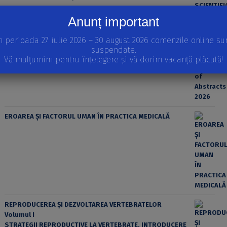
Anunț important
n perioada 27 iulie 2026 – 30 august 2026 comenzile online su
suspendate.
Vă mulțumim pentru înțelegere și vă dorim vacanță plăcută!
EROAREA ȘI FACTORUL UMAN ÎN PRACTICA MEDICALĂ
REPRODUCEREA ȘI DEZVOLTAREA VERTEBRATELOR
Volumul I
STRATEGII REPRODUCTIVE LA VERTEBRATE, INTRODUCERE