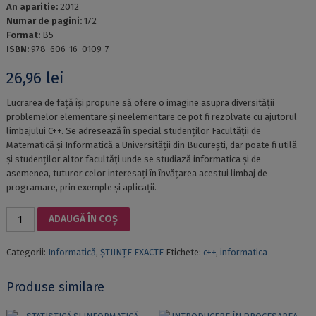
An aparitie:
2012
Numar de pagini:
172
Format:
B5
ISBN:
978-606-16-0109-7
26,96
lei
Lucrarea de față își propune să ofere o imagine asupra diversității
problemelor elementare și neelementare ce pot fi rezolvate cu ajutorul
limbajului C++. Se adresează în special studenților Facultății de
Matematică și Informatică a Universității din București, dar poate fi utilă
și studenților altor facultăți unde se studiază informatica și de
asemenea, tuturor celor interesați în învățarea acestui limbaj de
programare, prin exemple și aplicații.
Cantitate
ADAUGĂ ÎN COȘ
PROBLEME
ELEMENTARE
Categorii:
Informatică
,
ȘTIINȚE EXACTE
Etichete:
c++
,
informatica
ȘI
NEELEMENTARE.
Aplicații
Produse similare
în
C++