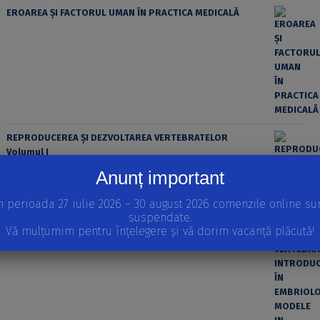
EROAREA ȘI FACTORUL UMAN ÎN PRACTICA MEDICALĂ
REPRODUCEREA ȘI DEZVOLTAREA VERTEBRATELOR
Volumul I
STRATEGII REPRODUCTIVE LA VERTEBRATE, INTRODUCERE
Anunț important
ÎN EMBRIOLOGIE, MODELE IN VITRO ALE DEZVOLTĂRII
EMBRIONARE
n perioada 27 iulie 2026 – 30 august 2026 comenzile online su
suspendate.
Vă mulțumim pentru înțelegere și vă dorim vacanță plăcută!