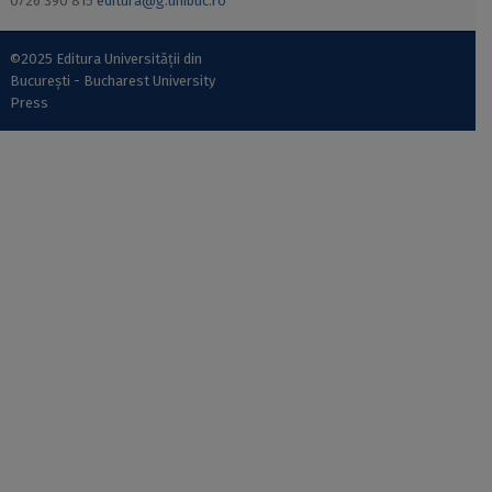
0726 390 815
editura@g.unibuc.ro
©2025 Editura Universității din
București - Bucharest University
Press