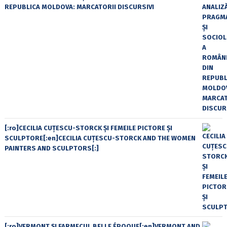
REPUBLICA MOLDOVA: MARCATORII DISCURSIVI
[:ro]CECILIA CUŢESCU-STORCK ŞI FEMEILE PICTORE ŞI
SCULPTORE[:en]CECILIA CUŢESCU-STORCK AND THE WOMEN
PAINTERS AND SCULPTORS[:]
[:ro]VERMONT ȘI FARMECUL BELLE ÉPOQUE[:en]VERMONT AND