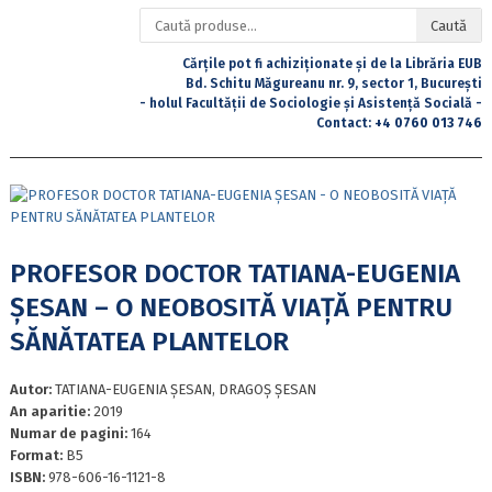
Caută
Caută
după:
Cărțile pot fi achiziționate și de la Librăria EUB
Bd. Schitu Măgureanu nr. 9, sector 1, București
- holul Facultății de Sociologie și Asistență Socială -
Contact:
+4 0760 013 746
PROFESOR DOCTOR TATIANA-EUGENIA
ȘESAN – O NEOBOSITĂ VIAȚĂ PENTRU
SĂNĂTATEA PLANTELOR
Autor:
TATIANA-EUGENIA ȘESAN, DRAGOȘ ȘESAN
An aparitie:
2019
Numar de pagini:
164
Format:
B5
ISBN:
978-606-16-1121-8