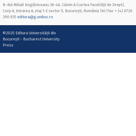
B-dul Mihail Kogălniceanu 36-46, Cămin A (curtea Facultății de Drept),
Corp A, Intrarea A, etaj 1-2 sector 5, București, România Tel/Fax: + (4) 0726
390 815
editura@g.unibuc.ro
©2025 Editura Universității din
București - Bucharest University
Press