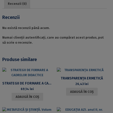
CERCETAREA
Recenzii (0)
ACADEMICĂ
SPRE
PRACTICA
Recenzii
PUBLICITARĂ
Nu există recenzii până acum.
Numai clienții autentificați, care au cumpărat acest produs, pot
să scrie o recenzie.
Produse similare
TRANSPARENȚA ERMETICĂ
STRATEGII DE FORMARE A CADRELOR DIDACTICE
26,43
lei
69,14
lei
ADAUGĂ ÎN COȘ
ADAUGĂ ÎN COȘ