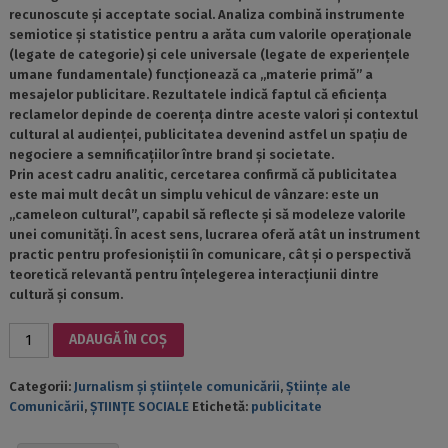
recunoscute și acceptate social. Analiza combină instrumente
semiotice și statistice pentru a arăta cum valorile operaționale
(legate de categorie) și cele universale (legate de experiențele
umane fundamentale) funcționează ca „materie primă” a
mesajelor publicitare. Rezultatele indică faptul că eficiența
reclamelor depinde de coerența dintre aceste valori și contextul
cultural al audienței, publicitatea devenind astfel un spațiu de
negociere a semnificațiilor între brand și societate.
Prin acest cadru analitic, cercetarea confirmă că publicitatea
este mai mult decât un simplu vehicul de vânzare: este un
„cameleon cultural”, capabil să reflecte și să modeleze valorile
unei comunități. În acest sens, lucrarea oferă atât un instrument
practic pentru profesioniștii în comunicare, cât și o perspectivă
teoretică relevantă pentru înțelegerea interacțiunii dintre
cultură și consum.
Cantitate
ADAUGĂ ÎN COȘ
PUBLICITATEA
CA
Categorii:
Jurnalism și științele comunicării
,
Științe ale
DISCURS
Comunicării
,
ȘTIINȚE SOCIALE
Etichetă:
publicitate
CULTURAL
DINSPRE