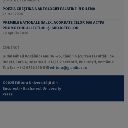
ȘTIRI ȘI EVENIMENTE
POEZIA CREȘTINĂ A ANTOLOGIEI PALATINE ÎN DILEMA
25 mai 2026
PREMIILE NAȚIONALE GALEX, ACORDATE CELOR MAI ACTIVI
PROMOTORI AI LECTURII ȘI BIBLIOTECILOR
29 aprilie 2026
CONTACT
B-dul Mihail Kogălniceanu 36-46, Cămin A (curtea Facultății de
Drept), Corp A, Intrarea A, etaj 1-2 sector 5, București, România
Tel/Fax: + (4) 0726 390 815
editura@g.unibuc.ro
©2025 Editura Universității din
București - Bucharest University
Press