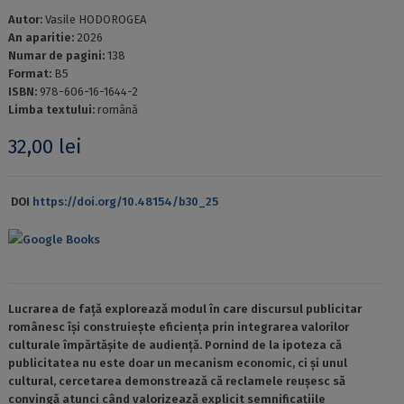
Autor:
Vasile HODOROGEA
An aparitie:
2026
Numar de pagini:
138
Format:
B5
ISBN:
978-606-16-1644-2
Limba textului:
română
32,00
lei
DOI
https://doi.org/10.48154/b30_25
Google Books
Lucrarea de față explorează modul în care discursul publicitar
românesc își construiește eficiența prin integrarea valorilor
culturale împărtășite de audiență. Pornind de la ipoteza că
publicitatea nu este doar un mecanism economic, ci și unul
cultural, cercetarea demonstrează că reclamele reușesc să
convingă atunci când valorizează explicit semnificațiile