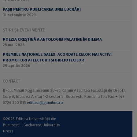
17 martie 2023
PAȘII PENTRU PUBLICAREA UNEI LUCRĂRI
31 octombrie 2023
ȘTIRI ȘI EVENIMENTE
POEZIA CREȘTINĂ A ANTOLOGIEI PALATINE ÎN DILEMA
25 mai 2026
PREMIILE NAȚIONALE GALEX, ACORDATE CELOR MAI ACTIVI
PROMOTORI AI LECTURII ȘI BIBLIOTECILOR
29 aprilie 2026
CONTACT
B-dul Mihail Kogălniceanu 36-46, Cămin A (curtea Facultății de Drept),
Corp A, Intrarea A, etaj 1-2 sector 5, București, România Tel/Fax: + (4)
0726 390 815
editura@g.unibuc.ro
©2025 Editura Universității din
București - Bucharest University
Press