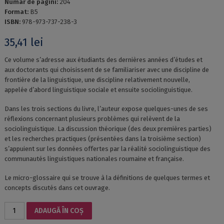
Numar de pagini:
204
Format:
B5
ISBN:
978-973-737-238-3
35,41
lei
Ce volume s’adresse aux étudiants des dernières années d’études et
aux doctorants qui choisissent de se familiariser avec une discipline de
frontière de la linguistique, une discipline relativement nouvelle,
appelée d’abord linguistique sociale et ensuite sociolinguistique.
Dans les trois sections du livre, l’auteur expose quelques-unes de ses
réflexions concernant plusieurs problèmes qui relèvent de la
sociolinguistique. La discussion théorique (des deux premières parties)
et les recherches practiques (présentées dans la troisième section)
s’appuient sur les données offertes par la réalité sociolinguistique des
communautés linguistiques nationales roumaine et française.
Le micro-glossaire qui se trouve à la définitions de quelques termes et
concepts discutés dans cet ouvrage.
Cantitate
ADAUGĂ ÎN COȘ
QUESTIONS