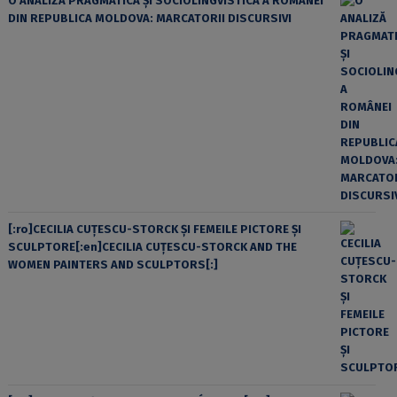
O ANALIZĂ PRAGMATICĂ ȘI SOCIOLINGVISTICĂ A ROMÂNEI
DIN REPUBLICA MOLDOVA: MARCATORII DISCURSIVI
[:ro]CECILIA CUŢESCU-STORCK ŞI FEMEILE PICTORE ŞI
SCULPTORE[:en]CECILIA CUŢESCU-STORCK AND THE
WOMEN PAINTERS AND SCULPTORS[:]