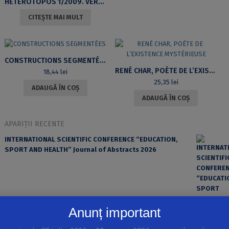
HETEROTOPOS 1/2009. VERS L’ORIENT EUROPÉEN: VOYAGES ET IMAGES. PAYS ROUMAINS, BULGARIE, GRÈCE, CONSTANTINOPLE
CITEȘTE MAI MULT
CONSTRUCTIONS SEGMENTÉES
RENÉ CHAR, POÈTE DE L’EXISTENCE MYSTÉRIEUSE
18,44
lei
25,35
lei
ADAUGĂ ÎN COȘ
ADAUGĂ ÎN COȘ
APARIȚII RECENTE
INTERNATIONAL SCIENTIFIC CONFERENCE “EDUCATION,
SPORT AND HEALTH” Journal of Abstracts 2026
Anunț important