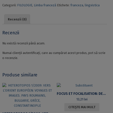
DE
Categorii:
FILOLOGIE
,
Limba franceză
Etichete:
franceza
,
lingvistica
SOCIOLINGUISTIQUE
Recenzii (0)
Recenzii
Nu există recenzii până acum.
Numai clienții autentificați, care au cumpărat acest produs, pot să scrie
o recenzie.
Produse similare
FOCUS ET FOCALISATION: DEUX NOTIONS REVISITÉES
13,21
lei
CITEȘTE MAI MULT