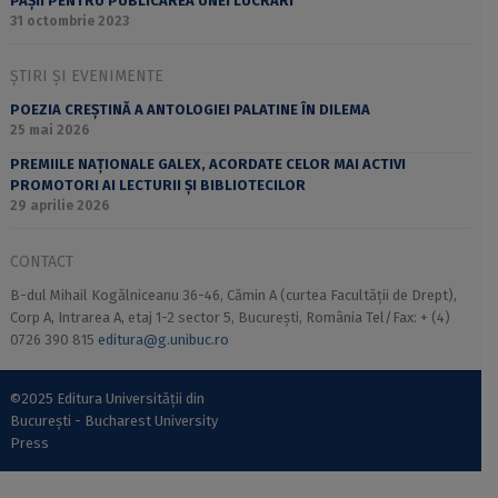
PAȘII PENTRU PUBLICAREA UNEI LUCRĂRI
31 octombrie 2023
ȘTIRI ȘI EVENIMENTE
POEZIA CREȘTINĂ A ANTOLOGIEI PALATINE ÎN DILEMA
25 mai 2026
PREMIILE NAȚIONALE GALEX, ACORDATE CELOR MAI ACTIVI
PROMOTORI AI LECTURII ȘI BIBLIOTECILOR
29 aprilie 2026
CONTACT
B-dul Mihail Kogălniceanu 36-46, Cămin A (curtea Facultății de Drept),
Corp A, Intrarea A, etaj 1-2 sector 5, București, România Tel/Fax: + (4)
0726 390 815
editura@g.unibuc.ro
©2025 Editura Universității din
București - Bucharest University
Press