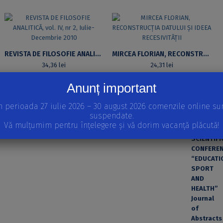
REVISTA DE FILOSOFIE ANALITICĂ, VOL. IV, NR 2, IULIE-DECEMBRIE 2010
MIRCEA FLORIAN, RECONSTRUCȚIA DATULUI ȘI IDEEA RECESIVITĂȚII
34,36
lei
24,31
lei
CITEȘTE MAI MULT
ADAUGĂ ÎN COȘ
Anunț important
n perioada 27 iulie 2026 – 30 august 2026 comenzile online su
APARIȚII RECENTE
suspendate.
INTERNATIONAL SCIENTIFIC CONFERENCE “EDUCATION,
Vă mulțumim pentru înțelegere și vă dorim vacanță plăcută!
SPORT AND HEALTH” Journal of Abstracts 2026