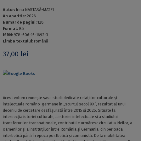
Autor:
Irina NASTASĂ-MATEI
An aparitie:
2026
Numar de pagini:
128
Format:
B5
ISBN:
978-606-16-1692-3
Limba textului:
română
37,00
lei
Google Books
Acest volum reunește șase studii dedicate relațiilor culturale și
intelectuale româno-germane în „scurtul secol XX”, rezultat al unui
deceniu de cercetare desfășurată între 2015 și 2025. Situate la
intersecția istoriei culturale, a istoriei intelectuale și a studiului
transferurilor transnaționale, contribuțiile urmăresc circulația ideilor, a
oamenilor și a instituțiilor între România și Germania, din perioada
interbelică până în epoca postbelică și comunistă. De la mobilitatea