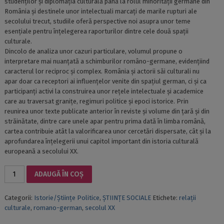
studenților și diplomația culturală până la rolul minorității germane din
România și destinele unor intelectuali marcați de marile rupturi ale
secolului trecut, studiile oferă perspective noi asupra unor teme
esențiale pentru înțelegerea raporturilor dintre cele două spații
culturale.
Dincolo de analiza unor cazuri particulare, volumul propune o
interpretare mai nuanțată a schimburilor româno-germane, evidențiind
caracterul lor reciproc și complex. România și actorii săi culturali nu
apar doar ca receptori ai influențelor venite din spațiul german, ci și ca
participanți activi la construirea unor rețele intelectuale și academice
care au traversat granițe, regimuri politice și epoci istorice. Prin
reunirea unor texte publicate anterior în reviste și volume din țară și din
străinătate, dintre care unele apar pentru prima dată în limba română,
cartea contribuie atât la valorificarea unor cercetări dispersate, cât și la
aprofundarea înțelegerii unui capitol important din istoria culturală
europeană a secolului XX.
Cantitate
ADAUGĂ ÎN COȘ
RELAȚII
CULTURALE
Categorii:
Istorie/Științe Politice
,
ȘTIINȚE SOCIALE
Etichete:
relații
ȘI
culturale
,
romano-german
,
secolul XX
TRANSFERURI
INTELECTUALE