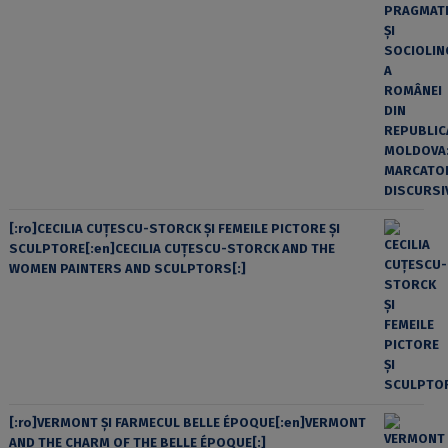
[:ro]CECILIA CUŢESCU-STORCK ŞI FEMEILE PICTORE ŞI
SCULPTORE[:en]CECILIA CUŢESCU-STORCK AND THE
WOMEN PAINTERS AND SCULPTORS[:]
[:ro]VERMONT ȘI FARMECUL BELLE ÉPOQUE[:en]VERMONT
AND THE CHARM OF THE BELLE ÉPOQUE[:]