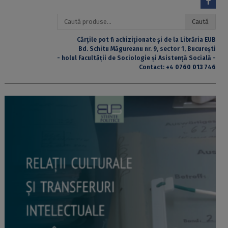
Caută
Caută
după:
Cărțile pot fi achiziționate și de la Librăria EUB
Bd. Schitu Măgureanu nr. 9, sector 1, București
- holul Facultății de Sociologie și Asistență Socială -
Contact:
+4 0760 013 746