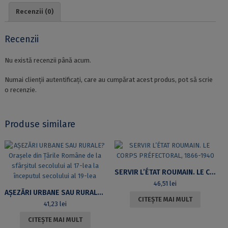
ROMÂNO-
Recenzii (0)
GERMANE
ÎN
„SCURTUL
Recenzii
SECOL
XX”
Nu există recenzii până acum.
Numai clienții autentificați, care au cumpărat acest produs, pot să scrie
o recenzie.
Produse similare
SERVIR L’ÉTAT ROUMAIN. LE CORPS PRÉFECTORAL, 1866-1940
46,51
lei
AȘEZĂRI URBANE SAU RURALE? ORAȘELE DIN ȚĂRILE ROMÂNE DE LA SFÂRȘITUL SECOLULUI AL 17-LEA LA ÎNCEPUTUL SECOLULUI AL 19-LEA
CITEȘTE MAI MULT
41,23
lei
CITEȘTE MAI MULT