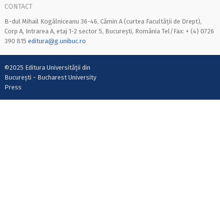
CONTACT
B-dul Mihail Kogălniceanu 36-46, Cămin A (curtea Facultății de Drept),
Corp A, Intrarea A, etaj 1-2 sector 5, București, România Tel/Fax: + (4) 0726
390 815
editura@g.unibuc.ro
©2025 Editura Universității din
București - Bucharest University
Press