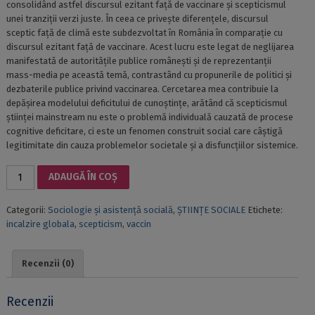
consolidând astfel discursul ezitant față de vaccinare și scepticismul
unei tranziții verzi juste. În ceea ce privește diferențele, discursul
sceptic față de climă este subdezvoltat în România în comparație cu
discursul ezitant față de vaccinare. Acest lucru este legat de neglijarea
manifestată de autoritățile publice românești și de reprezentanții
mass-media pe această temă, contrastând cu propunerile de politici și
dezbaterile publice privind vaccinarea. Cercetarea mea contribuie la
depășirea modelului deficitului de cunoștințe, arătând că scepticismul
științei mainstream nu este o problemă individuală cauzată de procese
cognitive deficitare, ci este un fenomen construit social care câștigă
legitimitate din cauza problemelor societale și a disfuncțiilor sistemice.
Cantitate
ADAUGĂ ÎN COȘ
SCIENCE
SKEPTICISM
Categorii:
Sociologie și asistență socială
,
ȘTIINȚE SOCIALE
Etichete:
TEMPORAL
incalzire globala
,
scepticism
,
vaccin
AND
RELIGIOUS
AGENCY
Recenzii (0)
IN
VACCINATION
AND
Recenzii
CLIMATE