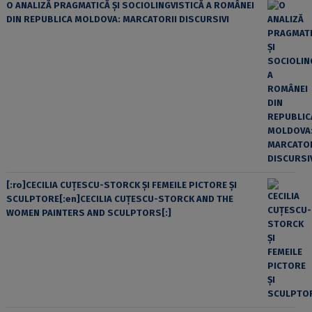
O ANALIZĂ PRAGMATICĂ ȘI SOCIOLINGVISTICĂ A ROMÂNEI
DIN REPUBLICA MOLDOVA: MARCATORII DISCURSIVI
[:ro]CECILIA CUŢESCU-STORCK ŞI FEMEILE PICTORE ŞI
SCULPTORE[:en]CECILIA CUŢESCU-STORCK AND THE
WOMEN PAINTERS AND SCULPTORS[:]