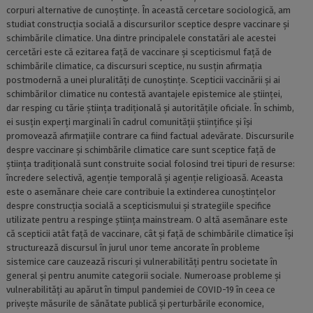
corpuri alternative de cunoștințe. În această cercetare sociologică, am
studiat construcția socială a discursurilor sceptice despre vaccinare și
schimbările climatice. Una dintre principalele constatări ale acestei
cercetări este că ezitarea față de vaccinare și scepticismul față de
schimbările climatice, ca discursuri sceptice, nu susțin afirmația
postmodernă a unei pluralități de cunoștințe. Scepticii vaccinării și ai
schimbărilor climatice nu contestă avantajele epistemice ale științei,
dar resping cu tărie știința tradițională și autoritățile oficiale. În schimb,
ei susțin experți marginali în cadrul comunității științifice și își
promovează afirmațiile contrare ca fiind factual adevărate. Discursurile
despre vaccinare și schimbările climatice care sunt sceptice față de
știința tradițională sunt construite social folosind trei tipuri de resurse:
încredere selectivă, agenție temporală și agenție religioasă. Aceasta
este o asemănare cheie care contribuie la extinderea cunoștințelor
despre construcția socială a scepticismului și strategiile specifice
utilizate pentru a respinge știința mainstream. O altă asemănare este
că scepticii atât față de vaccinare, cât și față de schimbările climatice își
structurează discursul în jurul unor teme ancorate în probleme
sistemice care cauzează riscuri și vulnerabilități pentru societate în
general și pentru anumite categorii sociale. Numeroase probleme și
vulnerabilități au apărut în timpul pandemiei de COVID-19 în ceea ce
privește măsurile de sănătate publică și perturbările economice,