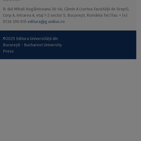
B-dul Mihail Kogălniceanu 36-46, Cămin A (curtea Facultății de Drept),
Corp A, Intrarea A, etaj 1-2 sector 5, București, România Tel/Fax: + (4)
0726 390 815
editura@g.unibuc.ro
©2025 Editura Universității din
București - Bucharest University
Press