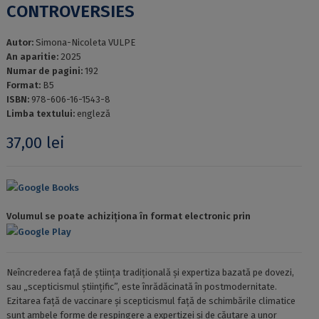
CONTROVERSIES
Autor:
Simona-Nicoleta VULPE
An aparitie:
2025
Numar de pagini:
192
Format:
B5
ISBN:
978-606-16-1543-8
Limba textului:
engleză
37,00
lei
Google Books
Volumul se poate achiziționa în format electronic prin
Google Play
Neîncrederea față de știința tradițională și expertiza bazată pe dovezi,
sau „scepticismul științific”, este înrădăcinată în postmodernitate.
Ezitarea față de vaccinare și scepticismul față de schimbările climatice
sunt ambele forme de respingere a expertizei și de căutare a unor