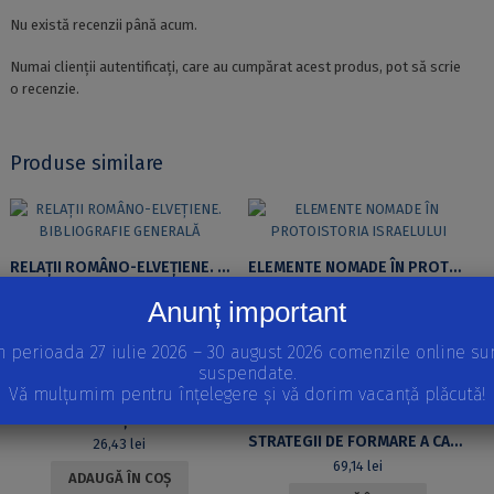
CHANGE
Nu există recenzii până acum.
CONTROVERSIES
Numai clienții autentificați, care au cumpărat acest produs, pot să scrie
o recenzie.
Produse similare
RELAȚII ROMÂNO-ELVEȚIENE. BIBLIOGRAFIE GENERALĂ
ELEMENTE NOMADE ÎN PROTOISTORIA ISRAELULUI
51,80
lei
33,42
lei
Anunț important
CITEȘTE MAI MULT
ADAUGĂ ÎN COȘ
n perioada 27 iulie 2026 – 30 august 2026 comenzile online su
suspendate.
Vă mulțumim pentru înțelegere și vă dorim vacanță plăcută!
TRANSPARENȚA ERMETICĂ
STRATEGII DE FORMARE A CADRELOR DIDACTICE
26,43
lei
69,14
lei
ADAUGĂ ÎN COȘ