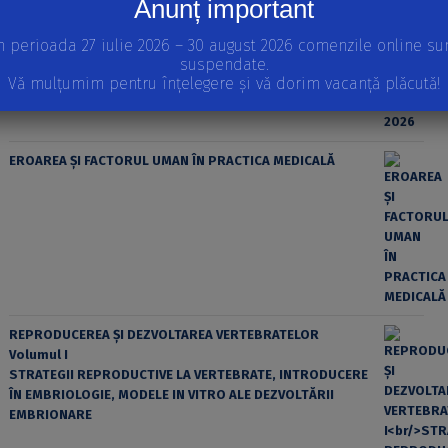
Anunț important
n perioada 27 iulie 2026 – 30 august 2026 comenzile online su
suspendate.
Vă mulțumim pentru înțelegere și vă dorim vacanță plăcută!
EROAREA ȘI FACTORUL UMAN ÎN PRACTICA MEDICALĂ
REPRODUCEREA ȘI DEZVOLTAREA VERTEBRATELOR
Volumul I
STRATEGII REPRODUCTIVE LA VERTEBRATE, INTRODUCERE
ÎN EMBRIOLOGIE, MODELE IN VITRO ALE DEZVOLTĂRII
EMBRIONARE