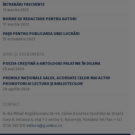
ÎNTREBĂRI FRECVENTE
13 martie 2023
NORME DE REDACTARE PENTRU AUTORI
17 martie 2023
PAȘII PENTRU PUBLICAREA UNEI LUCRĂRI
31 octombrie 2023
ȘTIRI ȘI EVENIMENTE
POEZIA CREȘTINĂ A ANTOLOGIEI PALATINE ÎN DILEMA
25 mai 2026
PREMIILE NAȚIONALE GALEX, ACORDATE CELOR MAI ACTIVI
PROMOTORI AI LECTURII ȘI BIBLIOTECILOR
29 aprilie 2026
CONTACT
B-dul Mihail Kogălniceanu 36-46, Cămin A (curtea Facultății de Drept),
Corp A, Intrarea A, etaj 1-2 sector 5, București, România Tel/Fax: + (4)
0726 390 815
editura@g.unibuc.ro