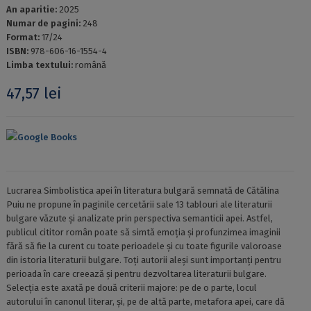
An aparitie:
2025
Numar de pagini:
248
Format:
17/24
ISBN:
978-606-16-1554-4
Limba textului:
română
47,57
lei
Google Books
Lucrarea Simbolistica apei în literatura bulgară semnată de Cătălina
Puiu ne propune în paginile cercetării sale 13 tablouri ale literaturii
bulgare văzute și analizate prin perspectiva semanticii apei. Astfel,
publicul cititor român poate să simtă emoția și profunzimea imaginii
fără să fie la curent cu toate perioadele și cu toate figurile valoroase
din istoria literaturii bulgare. Toți autorii aleși sunt importanți pentru
perioada în care creează și pentru dezvoltarea literaturii bulgare.
Selecția este axată pe două criterii majore: pe de o parte, locul
autorului în canonul literar, și, pe de altă parte, metafora apei, care dă