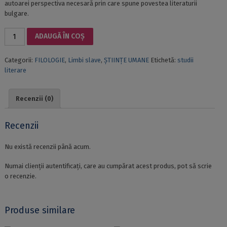
autoarei perspectiva necesară prin care spune povestea literaturii
bulgare.
Cantitate
ADAUGĂ ÎN COȘ
SIMBOLISTICA
APEI
Categorii:
FILOLOGIE
,
Limbi slave
,
ȘTIINȚE UMANE
Etichetă:
studii
ÎN
literare
LITERATURA
BULGARĂ
Recenzii (0)
Recenzii
Nu există recenzii până acum.
Numai clienții autentificați, care au cumpărat acest produs, pot să scrie
o recenzie.
Produse similare