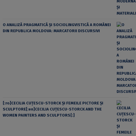
O ANALIZĂ PRAGMATICĂ ȘI SOCIOLINGVISTICĂ A ROMÂNEI
DIN REPUBLICA MOLDOVA: MARCATORII DISCURSIVI
[:ro]CECILIA CUŢESCU-STORCK ŞI FEMEILE PICTORE ŞI
SCULPTORE[:en]CECILIA CUŢESCU-STORCK AND THE
WOMEN PAINTERS AND SCULPTORS[:]