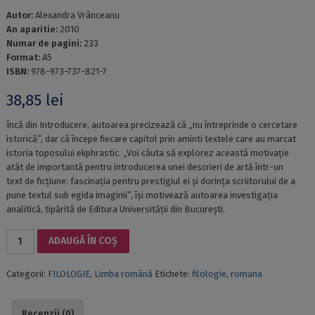
Autor:
Alexandra Vrânceanu
An aparitie:
2010
Numar de pagini:
233
Format:
A5
ISBN:
978-973-737-821-7
38,85
lei
Încă din Introducere, autoarea precizează că „nu întreprinde o cercetare
istorică”, dar că începe fiecare capitol prin aminti textele care au marcat
istoria toposului ekphrastic. „Voi căuta să explorez această motivație
atât de importantă pentru introducerea unei descrieri de artă într-un
text de ficțiune: fascinația pentru prestigiul ei și dorința scriitorului de a
pune textul sub egida imaginii”, își motivează autoarea investigația
analitică, tipărită de Editura Universității din București.
Cantitate
ADAUGĂ ÎN COȘ
TABLOUL
DIN
Categorii:
FILOLOGIE
,
Limba română
Etichete:
filologie
,
romana
CUVINTE
-
STUDII
Recenzii (0)