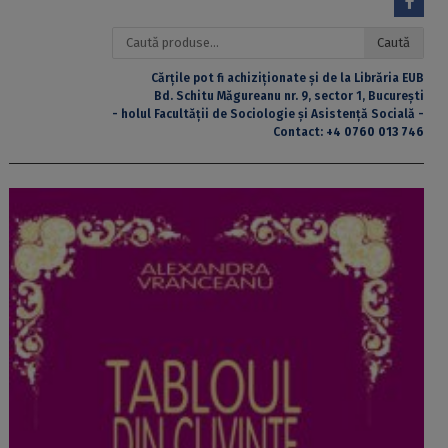
Caută
Caută
după:
Cărțile pot fi achiziționate și de la Librăria EUB
Bd. Schitu Măgureanu nr. 9, sector 1, București
- holul Facultății de Sociologie și Asistență Socială -
Contact:
+4 0760 013 746