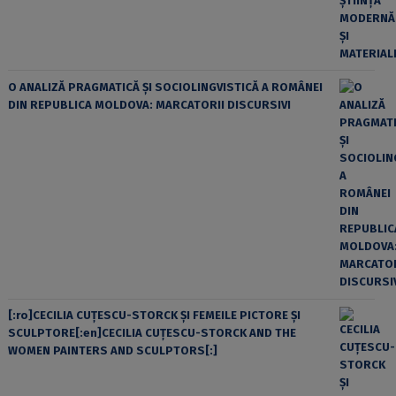
O ANALIZĂ PRAGMATICĂ ȘI SOCIOLINGVISTICĂ A ROMÂNEI
DIN REPUBLICA MOLDOVA: MARCATORII DISCURSIVI
[:ro]CECILIA CUŢESCU-STORCK ŞI FEMEILE PICTORE ŞI
SCULPTORE[:en]CECILIA CUŢESCU-STORCK AND THE
WOMEN PAINTERS AND SCULPTORS[:]