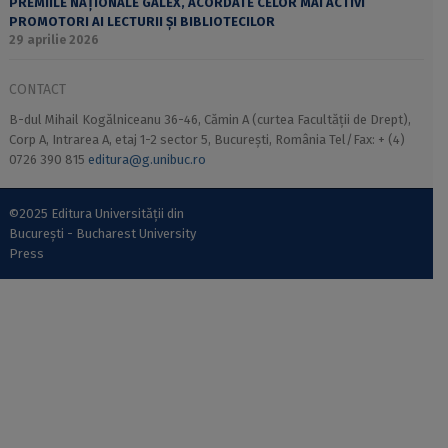
PREMIILE NAȚIONALE GALEX, ACORDATE CELOR MAI ACTIVI
PROMOTORI AI LECTURII ȘI BIBLIOTECILOR
29 aprilie 2026
CONTACT
B-dul Mihail Kogălniceanu 36-46, Cămin A (curtea Facultății de Drept),
Corp A, Intrarea A, etaj 1-2 sector 5, București, România Tel/Fax: + (4)
0726 390 815
editura@g.unibuc.ro
©2025 Editura Universității din
București - Bucharest University
Press