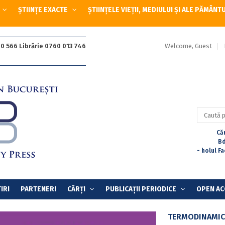
ȘTIINȚE EXACTE
ȘTIINȚELE VIEȚII, MEDIULUI ȘI ALE PĂMÂNT
Welcome, Guest
0 566 Librărie 0760 013 746
Caută
după:
Căr
Bd
- holul F
IRI
PARTENERI
CĂRȚI
PUBLICAȚII PERIODICE
OPEN AC
TERMODINAMICĂ 