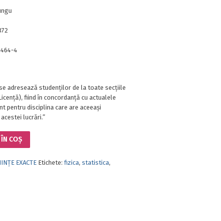
ungu
372
0464-4
e adresează studenţilor de la toate secţiile
– Licenţă), fiind în concordanţă cu actualele
t pentru disciplina care are aceeaşi
 acestei lucrări.”
ÎN COȘ
IINȚE EXACTE
Etichete:
fizica
,
statistica
,