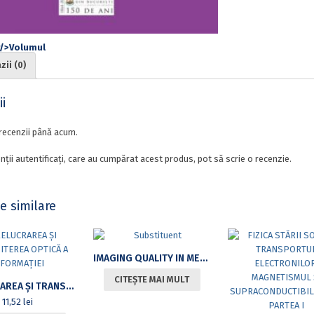
ii (0)
i
recenzii până acum.
nții autentificați, care au cumpărat acest produs, pot să scrie o recenzie.
e similare
IMAGING QUALITY IN MEDICAL PHYSICS
CITEȘTE MAI MULT
PRELUCRAREA ȘI TRANSMITEREA OPTICĂ A INFORMAȚIEI
11,52
lei