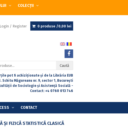
ULUI
COLECȚII
Login / Register
0 produse /
0,00
lei
Caută
țile pot fi achiziționate și de la Librăria EUB
. Schitu Măgureanu nr. 9, sector 1, București
acultății de Sociologie și Asistență Socială -
Contact:
+4 0760 013 746
CESS
CONTACT
ŞI FIZICĂ STATISTICĂ CLASICĂ