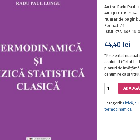
Autor:
Radu Paul L
An aparitie:
2014
Numar de pagini:
Format:
A4
ISBN:
978-606-16-
44,40
lei
“Prezentul manual s
anului III (Ciclul I 
planuri de învăţămân
denumire ca şi titlul
Cantitate
ADAUGĂ 
TERMODINAMICĂ
ŞI
Categorii:
Fizică
,
ȘT
FIZICĂ
termodinamica
STATISTICĂ
CLASICĂ