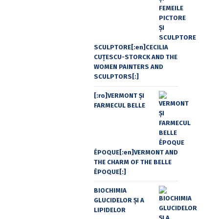
SCULPTORE[:en]CECILIA
CUŢESCU-STORCK AND THE
WOMEN PAINTERS AND
SCULPTORS[:]
[:ro]VERMONT ȘI
FARMECUL BELLE
ÉPOQUE[:en]VERMONT AND
THE CHARM OF THE BELLE
ÉPOQUE[:]
BIOCHIMIA
GLUCIDELOR ȘI A
LIPIDELOR