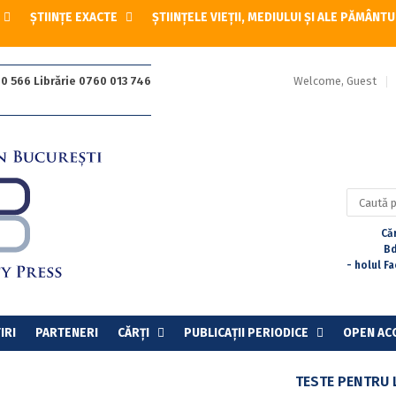
ȘTIINȚE EXACTE
ȘTIINȚELE VIEȚII, MEDIULUI ȘI ALE PĂMÂNTU
Welcome, Guest
0 566 Librărie 0760 013 746
Caută
după:
Căr
Bd
- holul F
IRI
PARTENERI
CĂRȚI
PUBLICAȚII PERIODICE
OPEN AC
TESTE PENTRU 