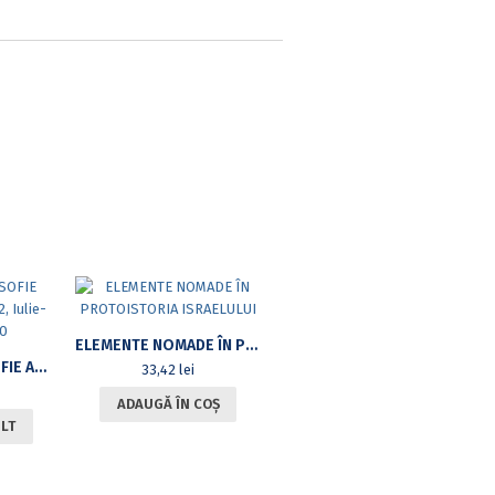
ELEMENTE NOMADE ÎN PROTOISTORIA ISRAELULUI
REVISTA DE FILOSOFIE ANALITICĂ, VOL. IV, NR 2, IULIE-DECEMBRIE 2010
33,42
lei
ADAUGĂ ÎN COȘ
ULT