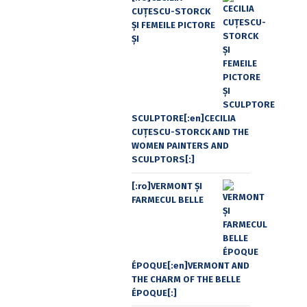
CUŢESCU-STORCK
ŞI FEMEILE PICTORE
ŞI
SCULPTORE[:en]CECILIA
CUŢESCU-STORCK AND THE
WOMEN PAINTERS AND
SCULPTORS[:]
[:ro]VERMONT ȘI
FARMECUL BELLE
ÉPOQUE[:en]VERMONT AND
THE CHARM OF THE BELLE
ÉPOQUE[:]