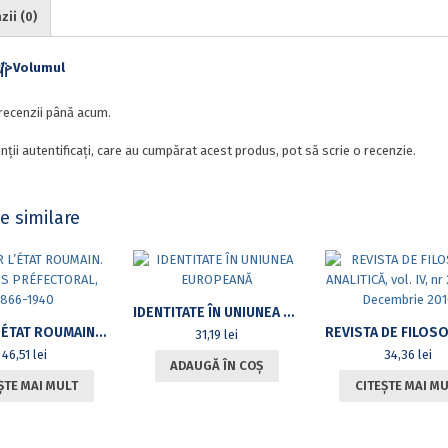
ii (0)
i
recenzii până acum.
nții autentificați, care au cumpărat acest produs, pot să scrie o recenzie.
e similare
IDENTITATE ÎN UNIUNEA EUROPEANĂ
SERVIR L’ÉTAT ROUMAIN. LE CORPS PRÉFECTORAL, 1866-1940
31,19
lei
46,51
lei
34,36
lei
ADAUGĂ ÎN COȘ
ȘTE MAI MULT
CITEȘTE MAI M