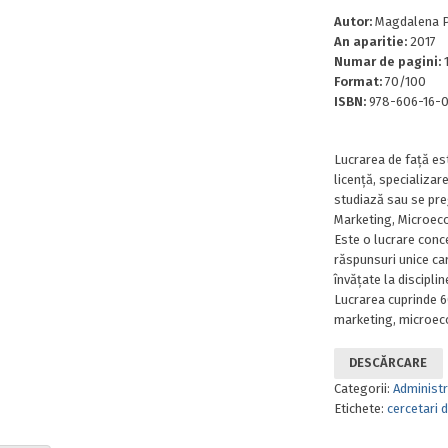
Autor:
Magdalena PL
An aparitie:
2017
Numar de pagini:
Format:
70/100
ISBN:
978-606-16-
Lucrarea de faţă es
licenţă, specializar
studiază sau se pre
Marketing, Microeco
Este o lucrare conce
răspunsuri unice c
învăţate la disciplin
Lucrarea cuprinde 6
marketing, microeco
DESCĂRCARE
Categorii:
Administra
Etichete:
cercetari 