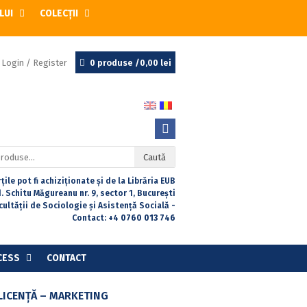
LUI
COLECȚII
Login / Register
0 produse /
0,00
lei
Caută
țile pot fi achiziționate și de la Librăria EUB
. Schitu Măgureanu nr. 9, sector 1, București
acultății de Sociologie și Asistență Socială -
Contact:
+4 0760 013 746
CESS
CONTACT
LICENŢĂ – MARKETING