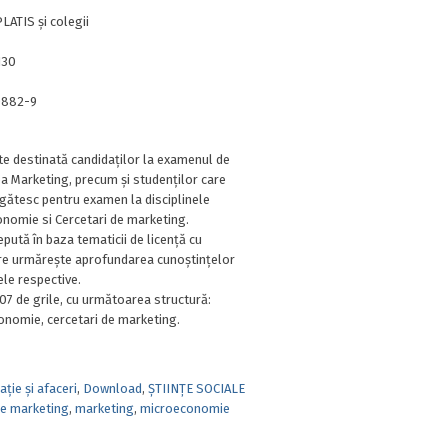
ATIS şi colegii
130
0882-9
te destinată candidaţilor la examenul de
ea Marketing, precum şi studenţilor care
gătesc pentru examen la disciplinele
nomie si Cercetari de marketing.
pută în baza tematicii de licenţă cu
are urmăreşte aprofundarea cunoştinţelor
ele respective.
07 de grile, cu următoarea structură:
nomie, cercetari de marketing.
ție și afaceri
,
Download
,
ȘTIINȚE SOCIALE
de marketing
,
marketing
,
microeconomie