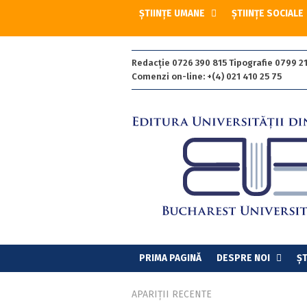
ȘTIINȚE UMANE
ȘTIINȚE SOCIALE
Redacție 0726 390 815 Tipografie 0799 21
Comenzi on-line: +(4) 021 410 25 75
PRIMA PAGINĂ
DESPRE NOI
ȘT
APARIȚII RECENTE