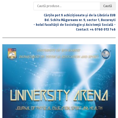
Caută
Caută
după:
Cărțile pot fi achiziționate și de la Librăria EUB
Bd. Schitu Măgureanu nr. 9, sector 1, București
- holul Facultății de Sociologie și Asistență Socială -
Contact:
+4 0760 013 746