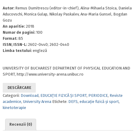
Autor:
Remus Dumitrescu (editor-in-chief), Alina-Mihaela Stoica, Daniela
Aducovschi, Monica Gulap, Nikolay Paskalev, Ana-Maria Gunsel, Bogdan
Gozu
An aparitie:
2018
Numar de pagini:
100
Format:
B5
ISSN; ISSN-L:
2602-0440; 2602-0440
Limba textului:
engleză
UNIVERSITY OF BUCHAREST DEPARTMENT OF PHYSICAL EDUCATION AND
SPORT, http://www.university-arena.unibuc.ro
DESCĂRCARE
Categorii:
Download
,
EDUCAȚIE FIZICĂ ȘI SPORT
,
PERIODICE
,
Reviste
academice
,
University Arena
Etichete:
DEFS
,
educaţie fizică şi sport
,
kinetoterapie
Recenzii (0)