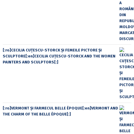
[:ro]CECILIA CUŢESCU-STORCK ŞI FEMEILE PICTORE ŞI
SCULPTORE[:en]CECILIA CUŢESCU-STORCK AND THE WOMEN
PAINTERS AND SCULPTORS[:]
[:ro]VERMONT ȘI FARMECUL BELLE ÉPOQUE[:en]VERMONT AND
THE CHARM OF THE BELLE ÉPOQUE[:]