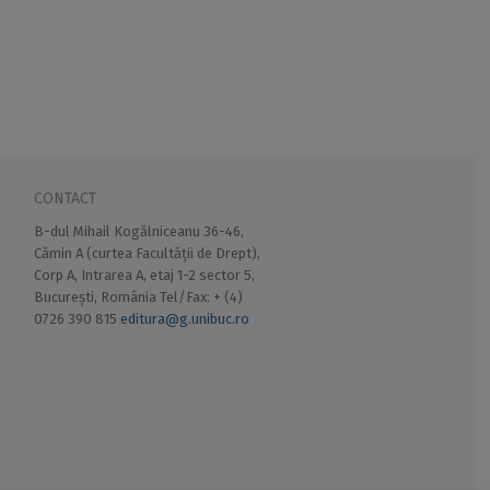
CONTACT
B-dul Mihail Kogălniceanu 36-46,
Cămin A (curtea Facultății de Drept),
Corp A, Intrarea A, etaj 1-2 sector 5,
București, România Tel/Fax: + (4)
0726 390 815
editura@g.unibuc.ro