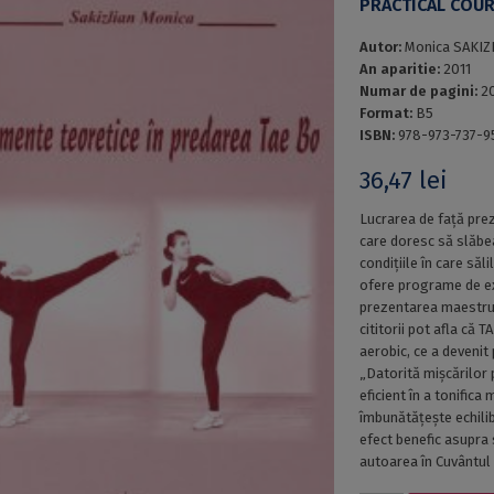
PRACTICAL COU
Autor:
Monica SAKIZ
An aparitie:
2011
Numar de pagini:
2
Format:
B5
ISBN:
978-973-737-9
36,47
lei
Lucrarea de față prez
care doresc să slăbe
condițiile în care să
ofere programe de exe
prezentarea maestrulu
cititorii pot afla că 
aerobic, ce a devenit 
„Datorită mișcărilor
eficient în a tonifi
îmbunătățește echilibr
efect benefic asupra
autoarea în Cuvântul 