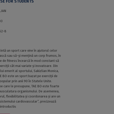
RSE FOR STUDENTS
LIAN
03
52-8
intă un sport care vine în ajutorul celor
ască sau să-și mențină un corp frumos, în
lile de fitness încearcă în mod constant să
rciții cât mai variate și inovatoare. Din
i emerit al sportului, Sakizlian Monica,
TAE BO este un sport bazat pe exerciții de
popular prin anii 90 în Statele Unite.
 pe care le presupune, TAE BO este foarte
ca musculatura organismului. De asemenea,
ul, flexibilitatea și coordonarea și are un
 sistemului cardiovascular”, precizează
introductiv.