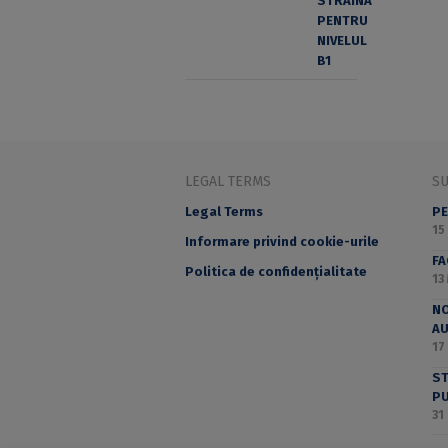
LEGAL TERMS
S
Legal Terms
PE
15
Informare privind cookie-urile
F
Politica de confidențialitate
13
NO
A
17
ST
PU
31