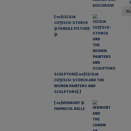
RE
[:ro]CECILIA
CUŢESCU-STORCK
ŞI FEMEILE PICTORE
ŞI
SCULPTORE[:en]CECILIA
CUŢESCU-STORCK AND THE
WOMEN PAINTERS AND
SCULPTORS[:]
[:ro]VERMONT ȘI
FARMECUL BELLE