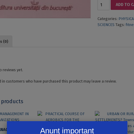
THEORETICAL
ADD TO 
BASES
IN
Categories:
PHYSICA
TEACHING
SCIENCES
Tags:
fitn
TAE
BO.
Practical
s (0)
course
for
students
quantity
o reviews yet.
 in customers who have purchased this product may leave a review.
 products
Anunț important
ETHICS MANAGEMENT IN ORGANIZATIONS