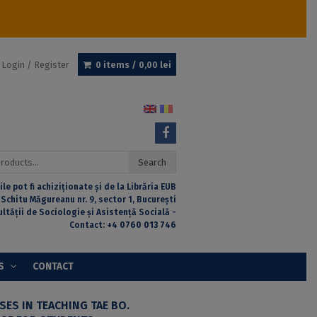
Login / Register
0 items /
0,00
lei
Search
ile pot fi achiziționate și de la Librăria EUB
 Schitu Măgureanu nr. 9, sector 1, București
ultății de Sociologie și Asistență Socială -
Contact:
+4 0760 013 746
S
CONTACT
SES IN TEACHING TAE BO.