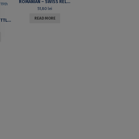
ROMANIAN – SWISS RELATIONS. GENERAL BIBLIOGRAPHY
51,80
lei
READ MORE
URBAN OR RURAL SETTLEMENTS? TOWNS IN THE ROMANIAN COUNTRIES AT THE END OF THE 17TH CENTURY AND THE BEGINNING OF THE 19TH CENTURY