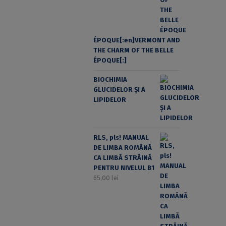
ÉPOQUE[:en]VERMONT AND
THE CHARM OF THE BELLE
ÉPOQUE[:]
BIOCHIMIA
GLUCIDELOR ȘI A
LIPIDELOR
RLS, pls! MANUAL
DE LIMBA ROMÂNĂ
CA LIMBĂ STRĂINĂ
PENTRU NIVELUL B1
65,00
lei