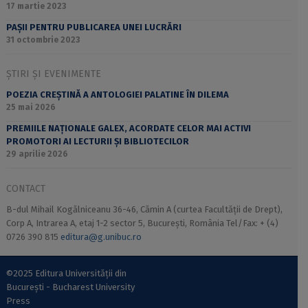
17 martie 2023
PAȘII PENTRU PUBLICAREA UNEI LUCRĂRI
31 octombrie 2023
ȘTIRI ȘI EVENIMENTE
POEZIA CREȘTINĂ A ANTOLOGIEI PALATINE ÎN DILEMA
25 mai 2026
PREMIILE NAȚIONALE GALEX, ACORDATE CELOR MAI ACTIVI
PROMOTORI AI LECTURII ȘI BIBLIOTECILOR
29 aprilie 2026
CONTACT
B-dul Mihail Kogălniceanu 36-46, Cămin A (curtea Facultății de Drept),
Corp A, Intrarea A, etaj 1-2 sector 5, București, România Tel/Fax: + (4)
0726 390 815
editura@g.unibuc.ro
©2025 Editura Universității din
București - Bucharest University
Press