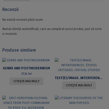
AND
ROMANIAN
Recenzii
–
TEMPORAL
Nu există recenzii până acum.
AND
ASPECTUAL
Numai clienții autentificați, care au cumpărat acest produs, pot să scrie
ADVERBS
o recenzie.
Produse similare
GENRE AND POSTMODERNISM
21,14
lei
TEXT(E)/IMAGE. INTERFERENCES. ÉTUDES CRITIQUES. CRITICAL STUDIES
CITEȘTE MAI MULT
CITEȘTE MAI MULT