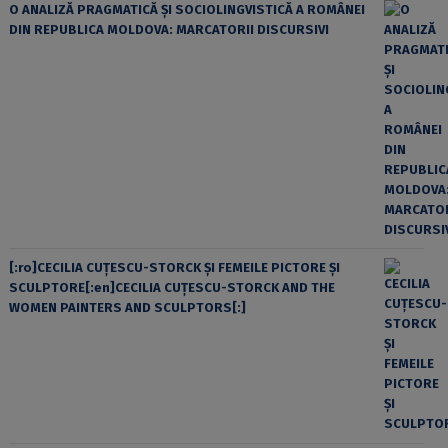
O ANALIZĂ PRAGMATICĂ ȘI SOCIOLINGVISTICĂ A ROMÂNEI
DIN REPUBLICA MOLDOVA: MARCATORII DISCURSIVI
[:ro]CECILIA CUŢESCU-STORCK ŞI FEMEILE PICTORE ŞI
SCULPTORE[:en]CECILIA CUŢESCU-STORCK AND THE
WOMEN PAINTERS AND SCULPTORS[:]