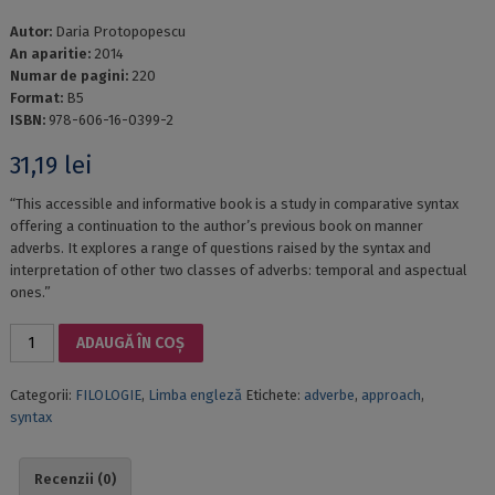
Autor:
Daria Protopopescu
An aparitie:
2014
Numar de pagini:
220
Format:
B5
ISBN:
978-606-16-0399-2
31,19
lei
“This accessible and informative book is a study in comparative syntax
offering a continuation to the author’s previous book on manner
adverbs. It explores a range of questions raised by the syntax and
interpretation of other two classes of adverbs: temporal and aspectual
ones.”
Cantitate
ADAUGĂ ÎN COȘ
A
SYNTACTIC
Categorii:
FILOLOGIE
,
Limba engleză
Etichete:
adverbe
,
approach
,
APPROACH
syntax
TO
ADVERBS
IN
Recenzii (0)
ENGLISH