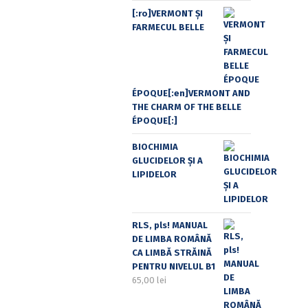
[:ro]VERMONT ȘI
FARMECUL BELLE
ÉPOQUE[:en]VERMONT AND
THE CHARM OF THE BELLE
ÉPOQUE[:]
BIOCHIMIA
GLUCIDELOR ȘI A
LIPIDELOR
RLS, pls! MANUAL
DE LIMBA ROMÂNĂ
CA LIMBĂ STRĂINĂ
PENTRU NIVELUL B1
65,00
lei