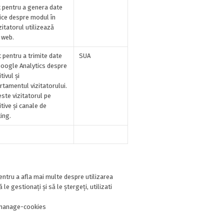
t pentru a genera date
tice despre modul în
zitatorul utilizează
 web.
 pentru a trimite date
SUA
Google Analytics despre
tivul și
tamentul vizitatorului.
ste vizitatorul pe
tive și canale de
ing.
entru a afla mai multe despre utilizarea
e gestionați și să le ștergeți, utilizati
-manage-cookies