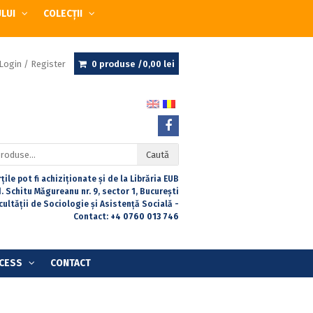
ULUI
COLECȚII
Login / Register
0 produse /
0,00
lei
Caută
țile pot fi achiziționate și de la Librăria EUB
. Schitu Măgureanu nr. 9, sector 1, București
acultății de Sociologie și Asistență Socială -
Contact:
+4 0760 013 746
CESS
CONTACT