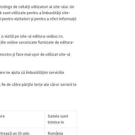
tinge de ceilalți utilizatori ai site-ului. Un
b sunt utilizate pentru a îmbunătăți site-
pentru vizitatori și pentru a oferi informații
o vizită pe site-ul editura-unibuc.ro.
ciile online securizate furnizate de editura-
ostru și face mai ușor de utilizat site-ul
care ne ajuta să îmbunătățim serviciile
fie de către părțile terțe ale căror servicii le
ere
Datele sunt
trimise in
strează un ID unic
România