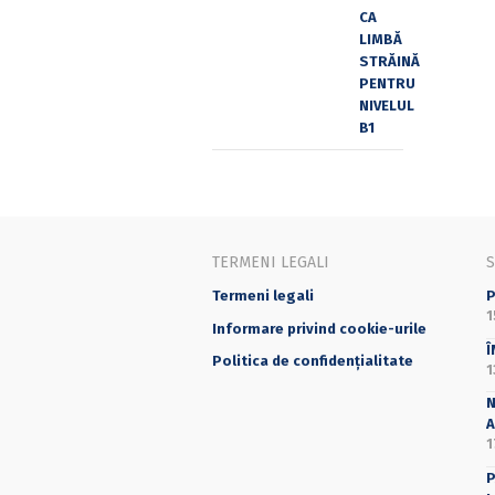
TERMENI LEGALI
Termeni legali
P
1
Informare privind cookie-urile
Î
Politica de confidențialitate
1
N
A
1
P