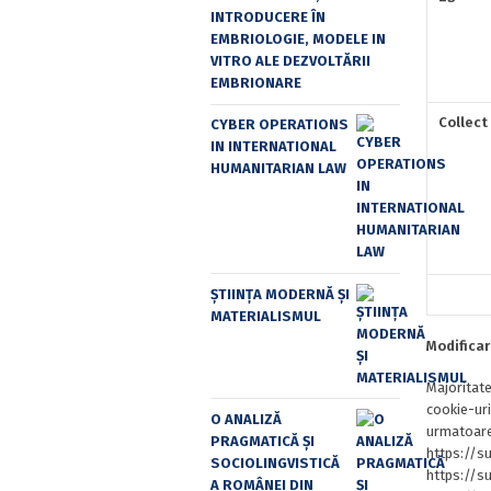
INTRODUCERE ÎN
EMBRIOLOGIE, MODELE IN
VITRO ALE DEZVOLTĂRII
EMBRIONARE
Collect
CYBER OPERATIONS
IN INTERNATIONAL
HUMANITARIAN LAW
ȘTIINȚA MODERNĂ ȘI
MATERIALISMUL
Modificar
Majoritate
cookie-uri
O ANALIZĂ
urmatoarel
PRAGMATICĂ ȘI
https://s
SOCIOLINGVISTICĂ
https://s
A ROMÂNEI DIN