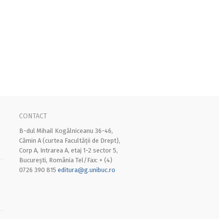
CONTACT
B-dul Mihail Kogălniceanu 36-46,
Cămin A (curtea Facultății de Drept),
Corp A, Intrarea A, etaj 1-2 sector 5,
București, România Tel/Fax: + (4)
0726 390 815
editura@g.unibuc.ro