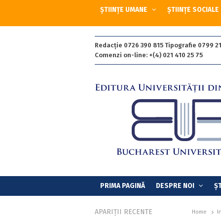
ȘTIINȚE UMANE
ȘTIINȚE SOCIALE
Redacție 0726 390 815 Tipografie 0799 21
Comenzi on-line: +(4) 021 410 25 75
PRIMA PAGINĂ
DESPRE NOI
ȘT
APARIȚII RECENTE
Home
I