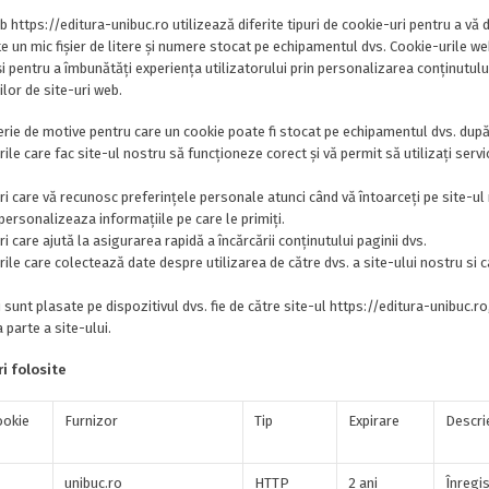
 https://editura-unibuc.ro utilizează diferite tipuri de cookie-uri pentru a vă dis
e un mic fișier de litere și numere stocat pe echipamentul dvs. Cookie-urile we
și pentru a îmbunătăți experiența utilizatorului prin personalizarea conținutului 
ilor de site-uri web.
erie de motive pentru care un cookie poate fi stocat pe echipamentul dvs. după 
rile care fac site-ul nostru să funcționeze corect și vă permit să utilizați servi
ri care vă recunosc preferințele personale atunci când vă întoarceți pe site-ul n
ersonalizeaza informațiile pe care le primiți.
ri care ajută la asigurarea rapidă a încărcării conținutului paginii dvs.
rile care colectează date despre utilizarea de către dvs. a site-ului nostru si 
 sunt plasate pe dispozitivul dvs. fie de către site-ul https://editura-unibuc.ro, 
 parte a site-ului.
i folosite
okie
Furnizor
Tip
Expirare
Descri
unibuc.ro
HTTP
2 ani
Înregi