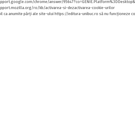
support.google.com/chrome/answer/95647?co=GENIE.Platform%3DDesktop&
upport.mozilla.org/ro/kb/activarea-si-dezactivarea-cookie-urilor
il ca anumite părți ale site-ului https://editura-unibuc.ro să nu funcționeze co