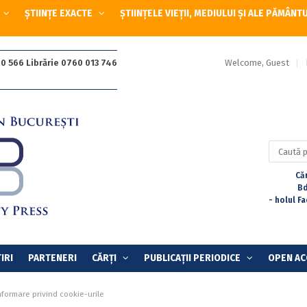
ȘTIINȚE EXACTE
ȘTIINȚELE VIEȚII, MEDIULUI ȘI ALE PĂMÂNT
Welcome, Guest
0 566 Librărie 0760 013 746
Caută
după:
Căr
Bd
- holul F
IRI
PARTENERI
CĂRȚI
PUBLICAȚII PERIODICE
OPEN AC
nformare privind cookie-urile