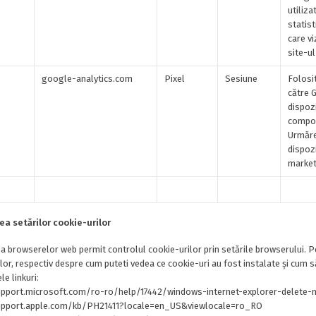
utiliza
statis
care vi
site-ul
google-analytics.com
Pixel
Sesiune
Folosit
către 
dispozi
compor
Urmăre
dispozi
market
ea setărilor cookie-urilor
a browserelor web permit controlul cookie-urilor prin setările browserului. P
lor, respectiv despre cum puteti vedea ce cookie-uri au fost instalate și cum să l
e linkuri:
upport.microsoft.com/ro-ro/help/17442/windows-internet-explorer-delete
upport.apple.com/kb/PH21411?locale=en_US&viewlocale=ro_RO