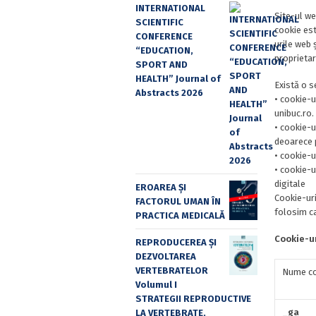
INTERNATIONAL
Site-ul web
SCIENTIFIC
cookie est
CONFERENCE
urile web 
“EDUCATION,
proprietar
SPORT AND
HEALTH” Journal of
Există o s
Abstracts 2026
• cookie-u
unibuc.ro.
• cookie-u
deoarece p
• cookie-u
• cookie-u
digitale
EROAREA ȘI
Cookie-uri
FACTORUL UMAN ÎN
folosim ca
PRACTICA MEDICALĂ
Cookie-ur
REPRODUCEREA ȘI
DEZVOLTAREA
VERTEBRATELOR
Nume co
Volumul I
STRATEGII REPRODUCTIVE
_ga
LA VERTEBRATE,