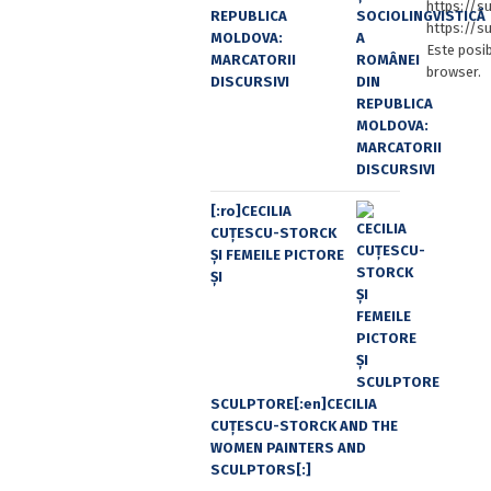
https://
REPUBLICA
https://s
MOLDOVA:
Este posib
MARCATORII
browser.
DISCURSIVI
[:ro]CECILIA
CUŢESCU-STORCK
ŞI FEMEILE PICTORE
ŞI
SCULPTORE[:en]CECILIA
CUŢESCU-STORCK AND THE
WOMEN PAINTERS AND
SCULPTORS[:]