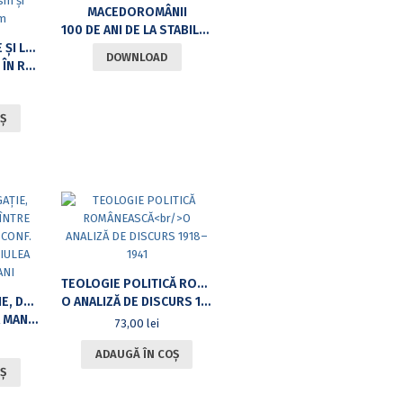
MACEDOROMÂNII
100 DE ANI DE LA STABILIREA ÎN DOBROGEA
POVESTEA CA LUME ȘI LUMEA CA POVESTE
DOWNLOAD
MODERNISM
Ș
TEOLOGIE POLITICĂ ROMÂNEASCĂ
PASIUNE, ABNEGAȚIE, DĂRUIRE – O VIAȚĂ ÎNTRE DOUĂ CULTURI
O ANALIZĂ DE DISCURS 1918–1941
 65 DE ANI
73,00
lei
ADAUGĂ ÎN COȘ
Ș