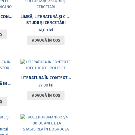
CONTINUIDAD Y DISCONTINUIDAD EN EL ESPACIO IBEROAMERICANO
LIMBĂ, LITERATURĂ ȘI CULTURĂ
STUDII ȘI CERCETĂRI
61,00
lei
Ș
ADAUGĂ ÎN COȘ
LITERATURA ÎN CONTEXTE IDEOLOGICO-POLITICE
ISTORIE ȘI POLITICĂ IN HONOREM VLAD NISTOR EMERITI
39,00
lei
ADAUGĂ ÎN COȘ
Ș