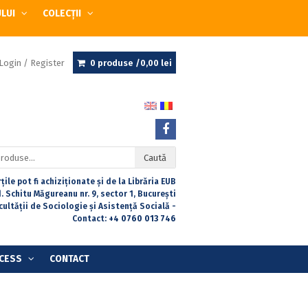
ULUI
COLECȚII
Login / Register
0 produse /
0,00
lei
Caută
țile pot fi achiziționate și de la Librăria EUB
. Schitu Măgureanu nr. 9, sector 1, București
acultății de Sociologie și Asistență Socială -
Contact:
+4 0760 013 746
CESS
CONTACT