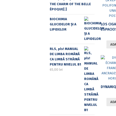
THE CHARM OF THE BELLE
ÉPOQUE[:]
BIOCHIMIA
GLUCIDELOR ȘI A
ESPACIOS DE LA REPRESENTACIÓN Y P
LIPIDELOR
ADA
RLS, pls! MANUAL
DE LIMBA ROMÂNĂ
CA LIMBĂ STRĂINĂ
PENTRU NIVELUL B1
65,00
lei
ADA