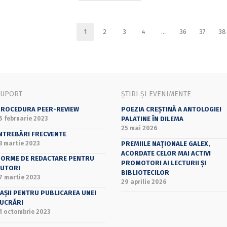
1
2
3
4
…
36
37
38
SUPORT
ȘTIRI ȘI EVENIMENTE
ROCEDURA PEER-REVIEW
POEZIA CREȘTINĂ A ANTOLOGIEI
5 februarie 2023
PALATINE ÎN DILEMA
25 mai 2026
NTREBĂRI FRECVENTE
3 martie 2023
PREMIILE NAȚIONALE GALEX,
ACORDATE CELOR MAI ACTIVI
ORME DE REDACTARE PENTRU
PROMOTORI AI LECTURII ȘI
UTORI
BIBLIOTECILOR
7 martie 2023
29 aprilie 2026
AȘII PENTRU PUBLICAREA UNEI
UCRĂRI
1 octombrie 2023