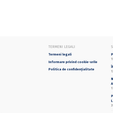
TERMENI LEGALI
Termeni legali
P
1
Informare privind cookie-urile
Î
Politica de confidențialitate
1
N
A
1
P
L
3