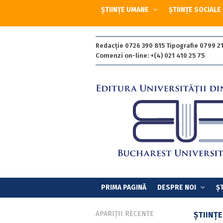
ȘTIINȚE UMANE
ȘTIINȚE SOCIALE
Redacție 0726 390 815 Tipografie 0799 21
Comenzi on-line: +(4) 021 410 25 75
PRIMA PAGINĂ
DESPRE NOI
ȘT
APARIȚII RECENTE
ȘTIINȚ