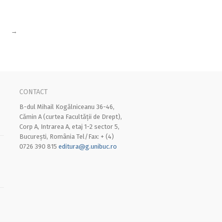
→
CONTACT
B-dul Mihail Kogălniceanu 36-46,
Cămin A (curtea Facultății de Drept),
Corp A, Intrarea A, etaj 1-2 sector 5,
București, România Tel/Fax: + (4)
0726 390 815
editura@g.unibuc.ro