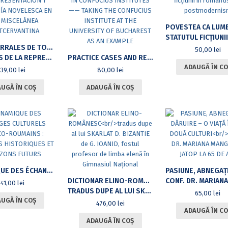
STATUTUL FICȚIUNII ÎN ROMANTISM ȘI POST
LOS CIGARRALES DE TOLEDO DE TIRSO DE MOLINA
50,00
lei
OLIFONÍA NOVELESCA EN UNA MISCELÁNEA POSTCERVANTINA
PRACTICE CASES AND RESEARCH ON CROSS-CULTURAL COMMUNICATION IN CONFUCIUS INSTITUTES —— TAKING THE CONFUCIUS INSTITUTE AT THE UNIVERSITY OF BUCHAREST AS AN EXAMPLE
ADAUGĂ ÎN CO
39,00
lei
80,00
lei
UGĂ ÎN COȘ
ADAUGĂ ÎN COȘ
DYNAMIQUE DES ÉCHANGES CULTURELS FRANCO-ROUMAINS : ANCRAGES HISTORIQUES ET HORIZONS FUTURS
DICTIONAR ELINO-ROMÂNESC
CONF. DR. MARIANA MANGIULEA JATOP LA
41,00
lei
TRADUS DUPE AL LUI SKARLAT D. BIZANTIE DE G. IOANID, FOSTUL PROFESOR DE LIMBA ELENĂ ÎN GIMNASIUL NAȚIONAL
65,00
lei
UGĂ ÎN COȘ
476,00
lei
ADAUGĂ ÎN CO
ADAUGĂ ÎN COȘ