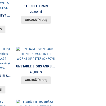
STUDII LITERARE
29,00
lei
JUSTICE OR MORALITY? A READER ON JOHN RAWLS’S CONCEPTION OF JUSTICE
ADAUGĂ ÎN COȘ
Ș
UNSTABLE SIGNS AND LIMINAL SPACES IN THE WORKS OF PETER ACKROYD
45,00
lei
ÎNTRE TĂCEREA CHILIEI ȘI GLASUL CETĂȚII. TRADIȚIE ȘI ÎNNOIRE DUHOVNICEASCĂ ÎN VREMEA SFINȚILOR NIL SORSKI ȘI IOSIF DE VOLOKOLAMSK
ADAUGĂ ÎN COȘ
Ș