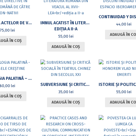
ACHIZIȚIA ACTELOR DE VORBIRE DIRECTIVE ÎN LIMBA ROMÂNĂ DE CĂTRE NON-NATIVI
IMNUL ACATIST ÎN LITERATURA ROMÂNĂ DIN VEACUL AL XVII-LEA
44,00
lei
EDIȚIA A II-A
75,00
lei
ADAUGĂ ÎN CO
55,00
lei
UGĂ ÎN COȘ
ADAUGĂ ÎN COȘ
ANTOLOGIA PALATINĂ – POEMELE CREȘTINE
SUBVERSIUNE ȘI CRITICĂ SOCIALĂ ÎN TEATRUL CHINEZ DIN SECOLUL XXI
60,00
lei
35,00
lei
55,00
lei
UGĂ ÎN COȘ
ADAUGĂ ÎN COȘ
ADAUGĂ ÎN CO