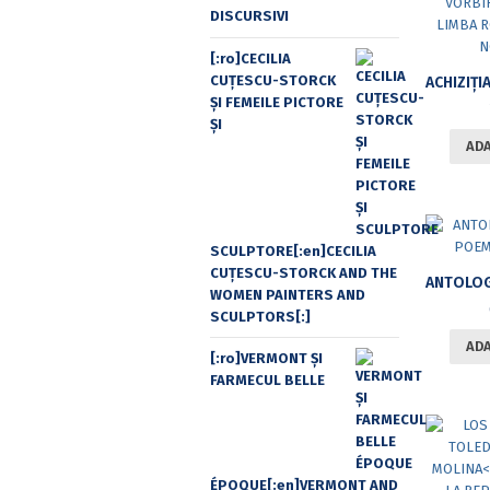
DISCURSIVI
[:ro]CECILIA
CUŢESCU-STORCK
ŞI FEMEILE PICTORE
ŞI
ADA
SCULPTORE[:en]CECILIA
CUŢESCU-STORCK AND THE
WOMEN PAINTERS AND
SCULPTORS[:]
ADA
[:ro]VERMONT ȘI
FARMECUL BELLE
ÉPOQUE[:en]VERMONT AND