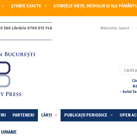
ȘTIINȚE EXACTE
ȘTIINȚELE VIEȚII, MEDIULUI ȘI ALE PĂMÂNT
Welcome, Guest
0 566 Librărie 0760 013 746
Caută
după:
Căr
Bd
- holul F
IRI
PARTENERI
CĂRȚI
PUBLICAȚII PERIODICE
OPEN AC
E UMANE