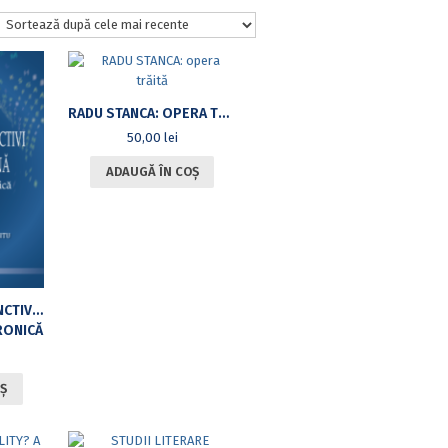
RADU STANCA: OPERA TRĂITĂ
50,00
lei
ADAUGĂ ÎN COȘ
CONECTORII DISJUNCTIVI ÎN LIMBA ROMÂNĂ
RONICĂ
Ș