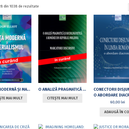
Sortat
 28 din 1038 de rezultate
după
cele
mai
recente
ȘTIINȚA MODERNĂ ȘI MATERIALISMUL
O ANALIZĂ PRAGMATICĂ ȘI SOCIOLINGVISTICĂ A ROMÂNEI DIN REPUBLICA MOLDOVA: MARCATORII DISCURSIVI
O ABORDARE DIAC
ȘTE MAI MULT
CITEȘTE MAI MULT
60,00
lei
ADAUGĂ ÎN CO