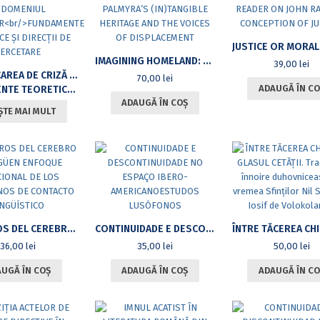
IMAGINING HOMELAND: PALMYRA’S (IN)TANGIBLE HERITAGE AND THE VOICES OF DISPLACEMENT
39,00
lei
COMUNICAREA DE CRIZĂ ÎN DOMENIUL ALIMENTAR
70,00
lei
ADAUGĂ ÎN CO
ICE ȘI DIRECȚII DE CERCETARE
ADAUGĂ ÎN COȘ
ȘTE MAI MULT
SENDEROS DEL CEREBRO BILINGÜEN ENFOQUE RELACIONAL DE LOS FENÓMENOS DE CONTACTO LINGÜÍSTICO
CONTINUIDADE E DESCONTINUIDADE NO ESPAÇO IBERO-AMERICANOESTUDOS LUSÓFONOS
36,00
lei
35,00
lei
50,00
lei
UGĂ ÎN COȘ
ADAUGĂ ÎN COȘ
ADAUGĂ ÎN CO