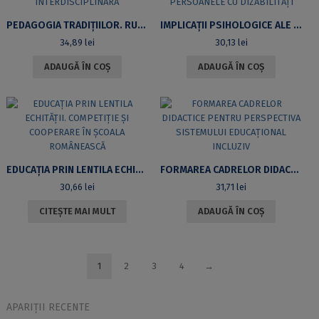
PEDAGOGIA TRADIȚIILOR. RUGA BĂNĂȚEANĂ – O ABORDARE INTERDISCIPLINARĂ
IMPLICAȚII PSIHOLOGICE ALE TERAPIEI OCUPAȚIONALE LA PERSOANELE CU DIZABILITĂȚI
34,89
lei
30,13
lei
ADAUGĂ ÎN COȘ
ADAUGĂ ÎN COȘ
EDUCAȚIA PRIN LENTILA ECHITĂȚII. COMPETIȚIE ȘI COOPERARE ÎN ȘCOALA ROMÂNEASCĂ
FORMAREA CADRELOR DIDACTICE PENTRU PERSPECTIVA SISTEMULUI EDUCAȚIONAL INCLUZIV
30,66
lei
31,71
lei
CITEȘTE MAI MULT
ADAUGĂ ÎN COȘ
1
2
3
4
→
APARIȚII RECENTE