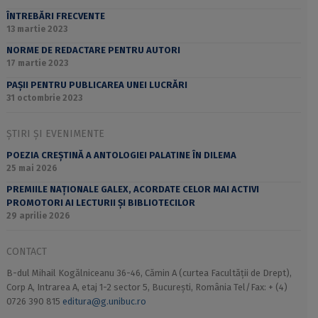
ÎNTREBĂRI FRECVENTE
13 martie 2023
NORME DE REDACTARE PENTRU AUTORI
17 martie 2023
PAȘII PENTRU PUBLICAREA UNEI LUCRĂRI
31 octombrie 2023
ȘTIRI ȘI EVENIMENTE
POEZIA CREȘTINĂ A ANTOLOGIEI PALATINE ÎN DILEMA
25 mai 2026
PREMIILE NAȚIONALE GALEX, ACORDATE CELOR MAI ACTIVI
PROMOTORI AI LECTURII ȘI BIBLIOTECILOR
29 aprilie 2026
CONTACT
B-dul Mihail Kogălniceanu 36-46, Cămin A (curtea Facultății de Drept),
Corp A, Intrarea A, etaj 1-2 sector 5, București, România Tel/Fax: + (4)
0726 390 815
editura@g.unibuc.ro