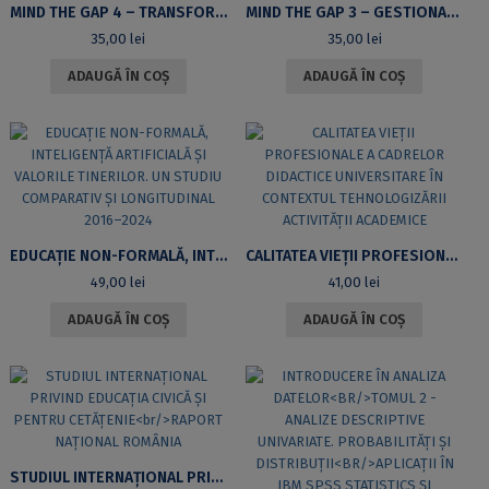
MIND THE GAP 4 – TRANSFORMAREA EXPERIENȚEI UNIVERSITARE: PROGRAME INTEGRATE DE FORMARE A COMPETENȚELOR TRANSVERSALE PENTRU STUDENȚI ȘI CADRE DIDACTICE
MIND THE GAP 3 – GESTIONAREA TRANZIȚIILOR EDUCAȚIONALE LA NIVELUL ÎNVĂȚĂMÂNTULUI SUPERIOR DIN PERSPECTIVA RELAȚIILOR CU ÎNVĂȚĂMÂNTUL PREUNIVERSITAR ȘI PIAȚA MUNCII
35,00
lei
35,00
lei
ADAUGĂ ÎN COȘ
ADAUGĂ ÎN COȘ
EDUCAȚIE NON-FORMALĂ, INTELIGENȚĂ ARTIFICIALĂ ȘI VALORILE TINERILOR. UN STUDIU COMPARATIV ȘI LONGITUDINAL 2016–2024
CALITATEA VIEȚII PROFESIONALE A CADRELOR DIDACTICE UNIVERSITARE ÎN CONTEXTUL TEHNOLOGIZĂRII ACTIVITĂȚII ACADEMICE
49,00
lei
41,00
lei
ADAUGĂ ÎN COȘ
ADAUGĂ ÎN COȘ
STUDIUL INTERNAȚIONAL PRIVIND EDUCAȚIA CIVICĂ ȘI PENTRU CETĂȚENIE