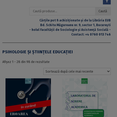
Caută
Caută
după:
Cărțile pot fi achiziționate și de la Librăria EUB
Bd. Schitu Măgureanu nr. 9, sector 1, București
- holul Facultății de Sociologie și Asistență Socială -
Contact:
+4 0760 013 746
PSIHOLOGIE ȘI ȘTIINȚELE EDUCAȚIEI
Sortat
Afișez 1 - 28 din 98 de rezultate
după
cele
mai
recente