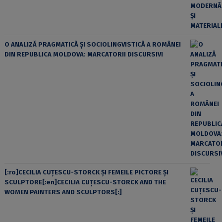
O ANALIZĂ PRAGMATICĂ ȘI SOCIOLINGVISTICĂ A ROMÂNEI
DIN REPUBLICA MOLDOVA: MARCATORII DISCURSIVI
[:ro]CECILIA CUŢESCU-STORCK ŞI FEMEILE PICTORE ŞI
SCULPTORE[:en]CECILIA CUŢESCU-STORCK AND THE
WOMEN PAINTERS AND SCULPTORS[:]