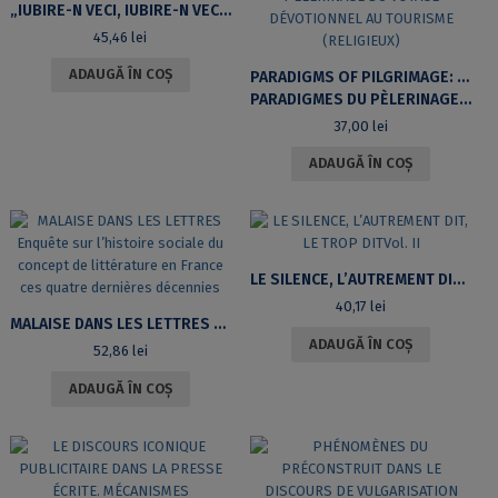
„IUBIRE-N VECI, IUBIRE-N VECI, IUBIRE-N VECI”. DECASILABUL ROMANIC RECEPTAT CA TRIMETRU IAMBIC
45,46
lei
ADAUGĂ ÎN COȘ
PARADIGMS OF PILGRIMAGE: FROM DEVOTIONAL JOURNEY TO (RELIGIOUS) TOURISM
PARADIGMES DU PÈLERINAGE DU VOYAGE DÉVOTIONNEL AU TOURISME (RELIGIEUX)
37,00
lei
ADAUGĂ ÎN COȘ
LE SILENCE, L’AUTREMENT DIT, LE TROP DITVOL. II
40,17
lei
MALAISE DANS LES LETTRES ENQUÊTE SUR L’HISTOIRE SOCIALE DU CONCEPT DE LITTÉRATURE EN FRANCE CES QUATRE DERNIÈRES DÉCENNIES
ADAUGĂ ÎN COȘ
52,86
lei
ADAUGĂ ÎN COȘ