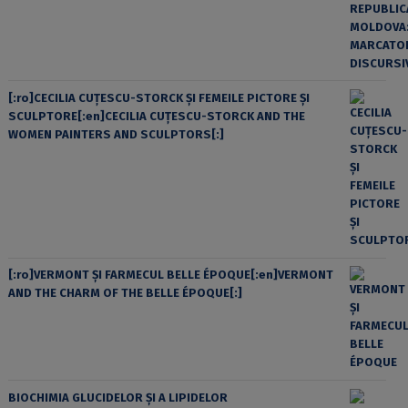
[:ro]CECILIA CUŢESCU-STORCK ŞI FEMEILE PICTORE ŞI
SCULPTORE[:en]CECILIA CUŢESCU-STORCK AND THE
WOMEN PAINTERS AND SCULPTORS[:]
[:ro]VERMONT ȘI FARMECUL BELLE ÉPOQUE[:en]VERMONT
AND THE CHARM OF THE BELLE ÉPOQUE[:]
BIOCHIMIA GLUCIDELOR ȘI A LIPIDELOR