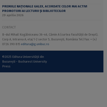
PREMIILE NAȚIONALE GALEX, ACORDATE CELOR MAI ACTIVI
PROMOTORI AI LECTURII ȘI BIBLIOTECILOR
29 aprilie 2026
CONTACT
B-dul Mihail Kogălniceanu 36-46, Cămin A (curtea Facultății de Drept),
Corp A, Intrarea A, etaj 1-2 sector 5, București, România Tel/Fax: + (4)
0726 390 815
editura@g.unibuc.ro
©2025 Editura Universității din
București - Bucharest University
Press