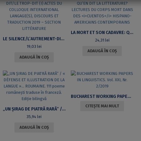
LA MORT ET SON CADAVRE: QU’EN DIT LA LITTERATURE? LECTURES DU CORPS MORT DANS DES
LE SILENCE/L’AUTREMENT-DIT/LE TROP-DIT (I) ACTES DU COLLOQUE INTERNATIONAL LANGAGE(S), DISCOURS ET TRADUCTION 2019 – SECTION LITTÉRATURE
24,31
lei
19,03
lei
ADAUGĂ ÎN COȘ
ADAUGĂ ÎN COȘ
BUCHAREST WORKING PAPERS IN LINGUISTICS. VOL. XXI, NR. 2/2019
CITEȘTE MAI MULT
„UN ȘIRAG DE PIATRĂ RARĂˮ / « DÉFENSE ET ILLUSTRATION DE LA LANGUE »… ROUMAINE. 111 POEME ROMÂNEȘTI TRADUSE ÎN FRANCEZĂ. EDIŢIE BILINGVĂ
35,94
lei
ADAUGĂ ÎN COȘ