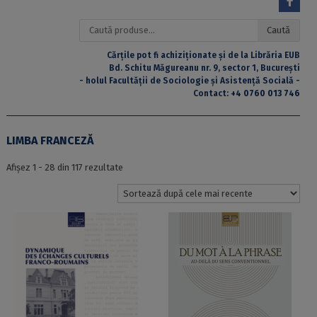
Caută
Caută
după:
Cărțile pot fi achiziționate și de la Librăria EUB
Bd. Schitu Măgureanu nr. 9, sector 1, București
- holul Facultății de Sociologie și Asistență Socială -
Contact:
+4 0760 013 746
LIMBA FRANCEZĂ
Sortat
Afișez 1 - 28 din 117 rezultate
după
cele
mai
recente