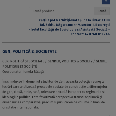
Caută
Caută
după:
Cărțile pot fi achiziționate și de la Librăria EUB
Bd. Schitu Măgureanu nr. 9, sector 1, București
- holul Facultății de Sociologie și Asistență Socială -
Contact:
+4 0760 013 746
GEN, POLITICĂ & SOCIETATE
GEN, POLITICĂ ŞI SOCIETATE / GENDER, POLITICS & SOCIETY / GENRE,
POLITIQUE ET SOCIÉTÉ
Coordonator: Ionela Băluță
Înscriindu-se în domeniul studiilor de gen, această colecţie reuneşte
lucrări care analizează procesele sociale de construcţie a diferenţelor
de gen, clasă, etnie, rasă, orientare sexuală în raport cu regimurile şi
ideologiile politice. Este favorizată perspectiva transdisciplinară şi
dimensiunea comparativă, precum şi publicarea de volume în limbi de
circulaţie internaţională.