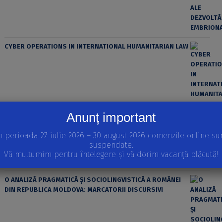
CYBER OPERATIONS IN INTERNATIONAL HUMANITARIAN LAW
Anunț important
ȘTIINȚA MODERNĂ ȘI MATERIALISMUL
n perioada 27 iulie 2026 – 30 august 2026 comenzile online su
suspendate.
Vă mulțumim pentru înțelegere și vă dorim vacanță plăcută!
O ANALIZĂ PRAGMATICĂ ȘI SOCIOLINGVISTICĂ A ROMÂNEI
DIN REPUBLICA MOLDOVA: MARCATORII DISCURSIVI