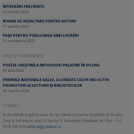
ÎNTREBĂRI FRECVENTE
13 martie 2023
NORME DE REDACTARE PENTRU AUTORI
17 martie 2023
PAȘII PENTRU PUBLICAREA UNEI LUCRĂRI
31 octombrie 2023
ȘTIRI ȘI EVENIMENTE
POEZIA CREȘTINĂ A ANTOLOGIEI PALATINE ÎN DILEMA
25 mai 2026
PREMIILE NAȚIONALE GALEX, ACORDATE CELOR MAI ACTIVI
PROMOTORI AI LECTURII ȘI BIBLIOTECILOR
29 aprilie 2026
CONTACT
B-dul Mihail Kogălniceanu 36-46, Cămin A (curtea Facultății de Drept),
Corp A, Intrarea A, etaj 1-2 sector 5, București, România Tel/Fax: + (4)
0726 390 815
editura@g.unibuc.ro