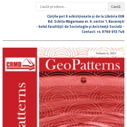
Caută
Caută
după:
Cărțile pot fi achiziționate și de la Librăria EUB
Bd. Schitu Măgureanu nr. 9, sector 1, București
- holul Facultății de Sociologie și Asistență Socială -
Contact:
+4 0760 013 746