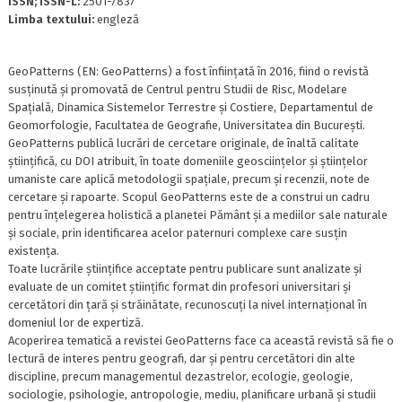
ISSN; ISSN-L:
2501-7837
Limba textului:
engleză
GeoPatterns (EN: GeoPatterns) a fost înființată în 2016, fiind o revistă
susținută și promovată de Centrul pentru Studii de Risc, Modelare
Spațială, Dinamica Sistemelor Terrestre și Costiere, Departamentul de
Geomorfologie, Facultatea de Geografie, Universitatea din București.
GeoPatterns publică lucrări de cercetare originale, de înaltă calitate
științifică, cu DOI atribuit, în toate domeniile geosciințelor și științelor
umaniste care aplică metodologii spațiale, precum și recenzii, note de
cercetare și rapoarte. Scopul GeoPatterns este de a construi un cadru
pentru înțelegerea holistică a planetei Pământ și a mediilor sale naturale
și sociale, prin identificarea acelor paternuri complexe care susțin
existența.
Toate lucrările științifice acceptate pentru publicare sunt analizate și
evaluate de un comitet științific format din profesori universitari și
cercetători din țară și străinătate, recunoscuți la nivel internațional în
domeniul lor de expertiză.
Acoperirea tematică a revistei GeoPatterns face ca această revistă să fie o
lectură de interes pentru geografi, dar și pentru cercetători din alte
discipline, precum managementul dezastrelor, ecologie, geologie,
sociologie, psihologie, antropologie, mediu, planificare urbană și studii