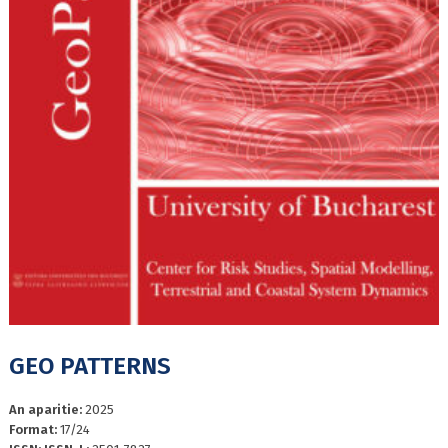
GEO PATTERNS
An aparitie:
2025
Format:
17/24