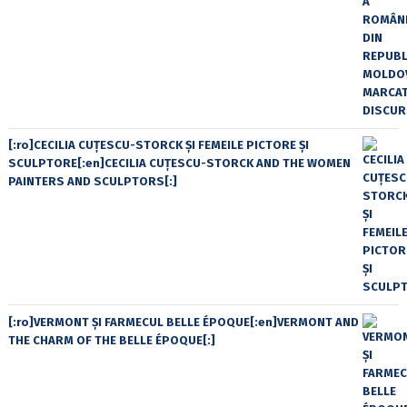
[:ro]CECILIA CUŢESCU-STORCK ŞI FEMEILE PICTORE ŞI
SCULPTORE[:en]CECILIA CUŢESCU-STORCK AND THE WOMEN
PAINTERS AND SCULPTORS[:]
[:ro]VERMONT ȘI FARMECUL BELLE ÉPOQUE[:en]VERMONT AND
THE CHARM OF THE BELLE ÉPOQUE[:]