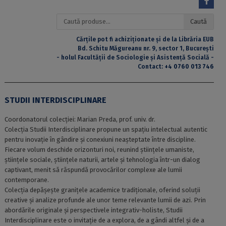
Caută
Caută
după:
Cărțile pot fi achiziționate și de la Librăria EUB
Bd. Schitu Măgureanu nr. 9, sector 1, București
- holul Facultății de Sociologie și Asistență Socială -
Contact:
+4 0760 013 746
STUDII INTERDISCIPLINARE
Coordonatorul colecției: Marian Preda, prof. univ. dr.
Colecția Studii Interdisciplinare propune un spațiu intelectual autentic
pentru inovație în gândire și conexiuni neașteptate între discipline.
Fiecare volum deschide orizonturi noi, reunind științele umaniste,
științele sociale, științele naturii, artele și tehnologia într-un dialog
captivant, menit să răspundă provocărilor complexe ale lumii
contemporane.
Colecția depășește granițele academice tradiționale, oferind soluții
creative și analize profunde ale unor teme relevante lumii de azi. Prin
abordările originale și perspectivele integrativ-holiste, Studii
Interdisciplinare este o invitație de a explora, de a gândi altfel și de a