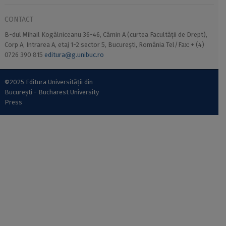
CONTACT
B-dul Mihail Kogălniceanu 36-46, Cămin A (curtea Facultății de Drept),
Corp A, Intrarea A, etaj 1-2 sector 5, București, România Tel/Fax: + (4)
0726 390 815
editura@g.unibuc.ro
©2025 Editura Universității din
București - Bucharest University
Press