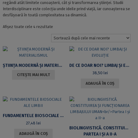
regândi atât limitele cunoașterii, cât și transformarea științei. Studii
Interdisciplinare este colecția unde ideile prind viață, iar cunoașterea se
desfășoară în toată complexitatea sa dinamică.
Sortat
Afișez toate cele 4 rezultate
după
cele
mai
recente
ȘTIINȚA MODERNĂ ȘI MATERIALISMUL
DE CE DOAR NOI? LIMBAJ ȘI EVOLUȚIE
38,50
lei
CITEȘTE MAI MULT
ADAUGĂ ÎN COȘ
FUNDAMENTELE BIOSOCIALE ALE LIMBII
27,48
lei
BIOLINGVISTICĂ. CONSTITUIREA ȘI FUNCȚIONAREA LIMBAJULUI UMAN
ADAUGĂ ÎN COȘ
PARTEA I ȘI A II-A