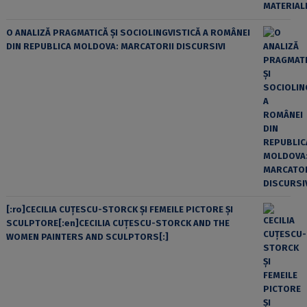
O ANALIZĂ PRAGMATICĂ ȘI SOCIOLINGVISTICĂ A ROMÂNEI
DIN REPUBLICA MOLDOVA: MARCATORII DISCURSIVI
[:ro]CECILIA CUŢESCU-STORCK ŞI FEMEILE PICTORE ŞI
SCULPTORE[:en]CECILIA CUŢESCU-STORCK AND THE
WOMEN PAINTERS AND SCULPTORS[:]