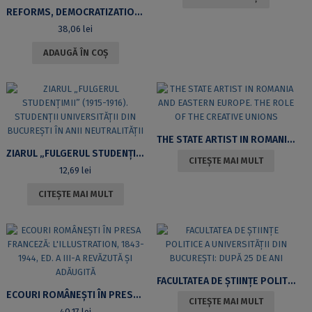
REFORMS, DEMOCRATIZATION AND ANTI-CORRUPTION IN ROMANIA AND BULGARIA: TEN YEARS OF EU MEMBERSHIP / RÉFORMES, DÉMOCRATISATION ET ANTI-CORRUPTION EN ROUMANIE ET BULGARIE : DIX ANS D’ADHÉSION À L’UNION EUROPÉENNE
38,06
lei
ADAUGĂ ÎN COȘ
THE STATE ARTIST IN ROMANIA AND EASTERN EUROPE. THE ROLE OF THE CREATIVE UNIONS
ZIARUL „FULGERUL STUDENŢIMII” (1915-1916). STUDENŢII UNIVERSITĂŢII DIN BUCUREŞTI ÎN ANII NEUTRALITĂŢII
CITEȘTE MAI MULT
12,69
lei
CITEȘTE MAI MULT
FACULTATEA DE ŞTIINŢE POLITICE A UNIVERSITĂŢII DIN BUCUREŞTI: DUPĂ 25 DE ANI
ECOURI ROMÂNEŞTI ÎN PRESA FRANCEZĂ: L’ILLUSTRATION, 1843-1944, ED. A III-A REVĂZUTĂ ŞI ADĂUGITĂ
CITEȘTE MAI MULT
40,17
lei