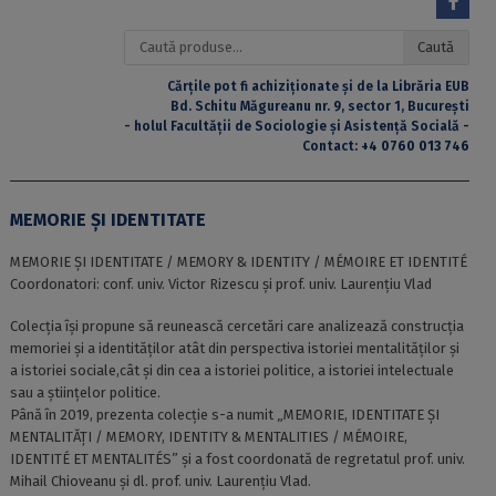
Caută
Caută
după:
Cărțile pot fi achiziționate și de la Librăria EUB
Bd. Schitu Măgureanu nr. 9, sector 1, București
- holul Facultății de Sociologie și Asistență Socială -
Contact:
+4 0760 013 746
MEMORIE ȘI IDENTITATE
MEMORIE ȘI IDENTITATE / MEMORY & IDENTITY / MÉMOIRE ET IDENTITÉ
Coordonatori: conf. univ. Victor Rizescu și prof. univ. Laurențiu Vlad
Colecţia îşi propune să reunească cercetări care analizează construcţia
memoriei şi a identităţilor atât din perspectiva istoriei mentalităţilor şi
a istoriei sociale,cât şi din cea a istoriei politice, a istoriei intelectuale
sau a ştiinţelor politice.
Până în 2019, prezenta colecție s-a numit „MEMORIE, IDENTITATE ŞI
MENTALITĂŢI / MEMORY, IDENTITY & MENTALITIES / MÉMOIRE,
IDENTITÉ ET MENTALITÉS” și a fost coordonată de regretatul prof. univ.
Mihail Chioveanu și dl. prof. univ. Laurențiu Vlad.