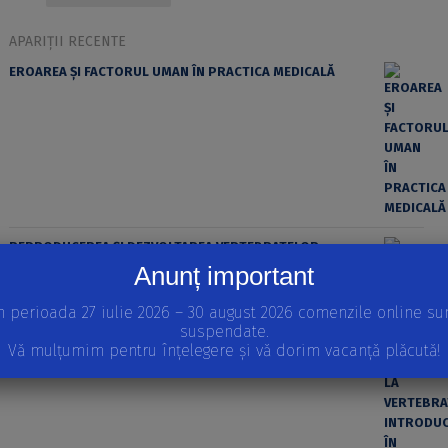
APARIȚII RECENTE
EROAREA ȘI FACTORUL UMAN ÎN PRACTICA MEDICALĂ
REPRODUCEREA ȘI DEZVOLTAREA VERTEBRATELOR
Volumul I
Anunț important
STRATEGII REPRODUCTIVE LA VERTEBRATE, INTRODUCERE
ÎN EMBRIOLOGIE, MODELE IN VITRO ALE DEZVOLTĂRII
n perioada 27 iulie 2026 – 30 august 2026 comenzile online su
EMBRIONARE
suspendate.
Vă mulțumim pentru înțelegere și vă dorim vacanță plăcută!