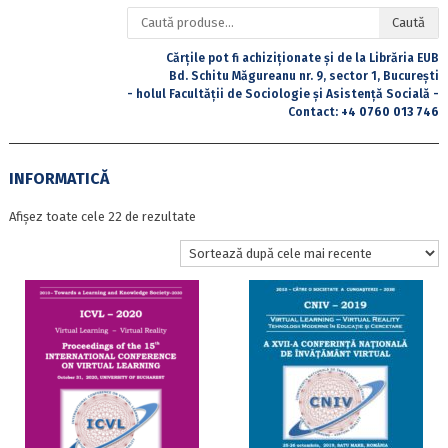
Caută
Caută
după:
Cărțile pot fi achiziționate și de la Librăria EUB
Bd. Schitu Măgureanu nr. 9, sector 1, București
- holul Facultății de Sociologie și Asistență Socială -
Contact:
+4 0760 013 746
INFORMATICĂ
Sortat
Afișez toate cele 22 de rezultate
după
cele
mai
recente