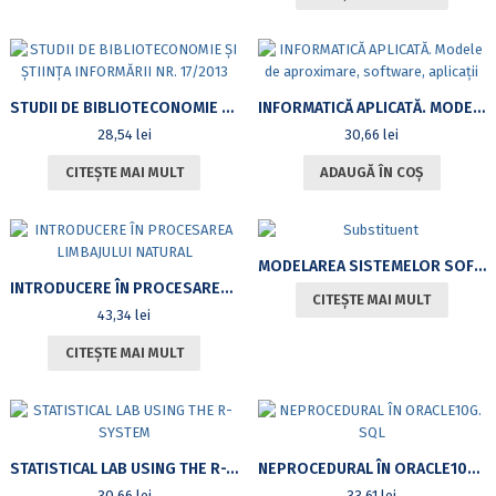
STUDII DE BIBLIOTECONOMIE ȘI ȘTIINȚA INFORMĂRII NR. 17/2013
INFORMATICĂ APLICATĂ. MODELE DE APROXIMARE, SOFTWARE, APLICAȚII
28,54
lei
30,66
lei
CITEȘTE MAI MULT
ADAUGĂ ÎN COȘ
MODELAREA SISTEMELOR SOFTWARE – VISIO, UML
INTRODUCERE ÎN PROCESAREA LIMBAJULUI NATURAL
CITEȘTE MAI MULT
43,34
lei
CITEȘTE MAI MULT
STATISTICAL LAB USING THE R-SYSTEM
NEPROCEDURAL ÎN ORACLE10G. SQL
30,66
lei
33,61
lei