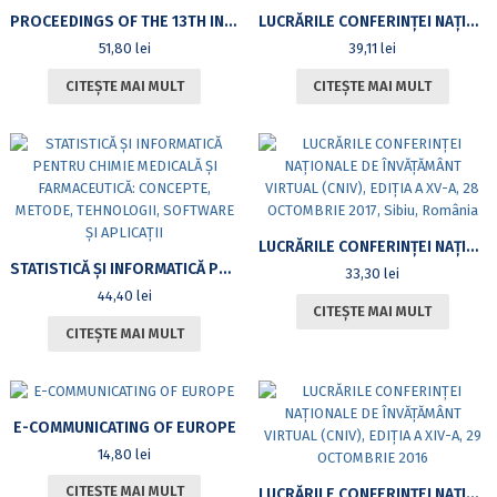
PROCEEDINGS OF THE 13TH INTERNATIONAL CONFERENCE ON VIRTUAL LEARNING- OCTOBER 26-27, 2018, ALBA IULIA
LUCRĂRILE CONFERINȚEI NAȚIONALE DE ÎNVĂȚĂMÂNT VIRTUAL, EDIȚIA A XVI-A, 26-27 OCTOMBRIE 2018
51,80
lei
39,11
lei
CITEȘTE MAI MULT
CITEȘTE MAI MULT
LUCRĂRILE CONFERINŢEI NAŢIONALE DE ÎNVĂŢĂMÂNT VIRTUAL (CNIV), EDIŢIA A XV-A, 28 OCTOMBRIE 2017, SIBIU, ROMÂNIA
STATISTICĂ ŞI INFORMATICĂ PENTRU CHIMIE MEDICALĂ ŞI FARMACEUTICĂ: CONCEPTE, METODE, TEHNOLOGII, SOFTWARE ŞI APLICAŢII
33,30
lei
44,40
lei
CITEȘTE MAI MULT
CITEȘTE MAI MULT
E-COMMUNICATING OF EUROPE
14,80
lei
CITEȘTE MAI MULT
LUCRĂRILE CONFERINŢEI NAŢIONALE DE ÎNVĂŢĂMÂNT VIRTUAL (CNIV), EDIŢIA A XIV-A, 29 OCTOMBRIE 2016