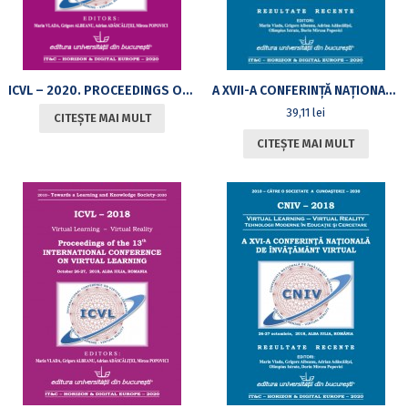
ICVL – 2020. PROCEEDINGS OF THE 15TH INTERNATIONAL CONFERENCE ON VIRTUAL LEARNING, OCTOBER 2020
A XVII-A CONFERINȚĂ NAȚIONALĂ DE ÎNVĂȚĂMÂNT VIRTUAL. 25-26 OCTOMBRIE 2019
39,11
lei
CITEȘTE MAI MULT
CITEȘTE MAI MULT