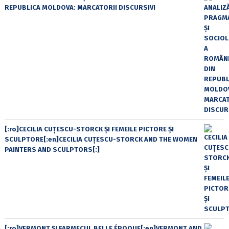
REPUBLICA MOLDOVA: MARCATORII DISCURSIVI
[:ro]CECILIA CUŢESCU-STORCK ŞI FEMEILE PICTORE ŞI
SCULPTORE[:en]CECILIA CUŢESCU-STORCK AND THE WOMEN
PAINTERS AND SCULPTORS[:]
[:ro]VERMONT ȘI FARMECUL BELLE ÉPOQUE[:en]VERMONT AND