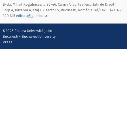
B-dul Mihail Kogălniceanu 36-46, Cămin A (curtea Facultății de Drept),
Corp A, Intrarea A, etaj 1-2 sector 5, București, România Tel/Fax: + (4) 0726
390 815
editura@g.unibuc.ro
©2025 Editura Universității din
București - Bucharest University
Press