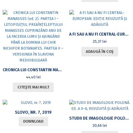
A FI SAU A NU FI CENTRAL-EUROPEAN. EDIȚIE REVIZUITĂ ȘI ADĂUGITĂ
25,37
lei
ADAUGĂ ÎN COȘ
CRONICA LUI CONSTANTIN MANASSES (ED. 2). PARTEA I – LETOPISEŢUL PREAÎNŢELEPTULUI MANASSES CUPRINZÂND ANII DE LA FACEREA LUMII ŞI AJUNGÂND PÂNĂ LA DOMNIA LUI CHIR NICHIFOR BOTANIATES. PARTEA II – VERSIUNEA ÎN SLAVONA MEDIOBULGARĂ
44,40
lei
CITEȘTE MAI MULT
SLOVO, NR. 7, 2019
STUDII DE IMAGOLOGIE POLONĂ. ED. A II-A, REVIZUITĂ ȘI ADĂUGITĂ
DOWNLOAD
30,66
lei