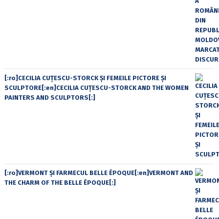
[:ro]CECILIA CUŢESCU-STORCK ŞI FEMEILE PICTORE ŞI
SCULPTORE[:en]CECILIA CUŢESCU-STORCK AND THE WOMEN
PAINTERS AND SCULPTORS[:]
[:ro]VERMONT ȘI FARMECUL BELLE ÉPOQUE[:en]VERMONT AND
THE CHARM OF THE BELLE ÉPOQUE[:]