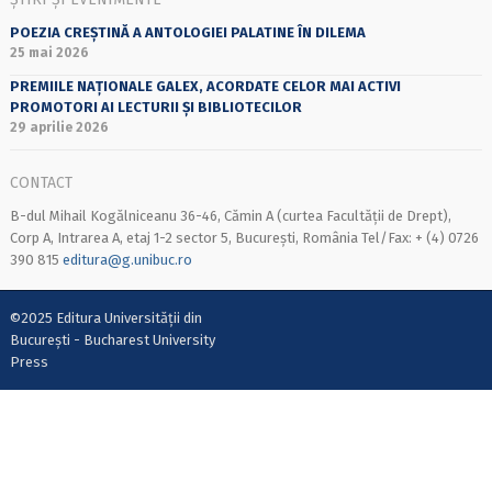
POEZIA CREȘTINĂ A ANTOLOGIEI PALATINE ÎN DILEMA
25 mai 2026
PREMIILE NAȚIONALE GALEX, ACORDATE CELOR MAI ACTIVI
PROMOTORI AI LECTURII ȘI BIBLIOTECILOR
29 aprilie 2026
CONTACT
B-dul Mihail Kogălniceanu 36-46, Cămin A (curtea Facultății de Drept),
Corp A, Intrarea A, etaj 1-2 sector 5, București, România Tel/Fax: + (4) 0726
390 815
editura@g.unibuc.ro
©2025 Editura Universității din
București - Bucharest University
Press