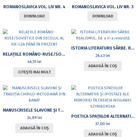
ROMANOSLAVICA VOL. LIV NR. 4
ROMANOSLAVICA VOL. LIV NR. 3
DOWNLOAD
DOWNLOAD
ISTORIA LITERATURII SÂRBE. REALISMUL. ED. A II-A REVIZUITĂ
RELAȚIILE ROMÂNO-RUSE/SOVIETICE DIN SECOLUL AL XIX-LEA PÂNĂ ÎN PREZENT
26,43
lei
46,51
lei
ADAUGĂ ÎN COȘ
CITEȘTE MAI MULT
MANUSCRISELE SLAVONE ȘI TRADIȚIA CHIRILO-METODIANĂ DIN BANAT
POETICA SPAŢIILOR ALTERNATIVE ŞI IPOSTAZE ALE MEMORIEI ÎN CREAŢIA WISŁAWEI SZYMBORSKA
34,89
lei
37,00
lei
ADAUGĂ ÎN COȘ
ADAUGĂ ÎN COȘ