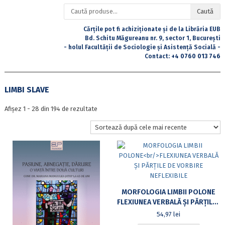
Caută
Caută
după:
Cărțile pot fi achiziționate și de la Librăria EUB
Bd. Schitu Măgureanu nr. 9, sector 1, București
- holul Facultății de Sociologie și Asistență Socială -
Contact:
+4 0760 013 746
LIMBI SLAVE
Sortat
Afișez 1 - 28 din 194 de rezultate
după
cele
mai
recente
MORFOLOGIA LIMBII POLONE
FLEXIUNEA VERBALĂ ȘI PĂRȚILE DE VORBIRE NEFLEXIBILE
54,97
lei