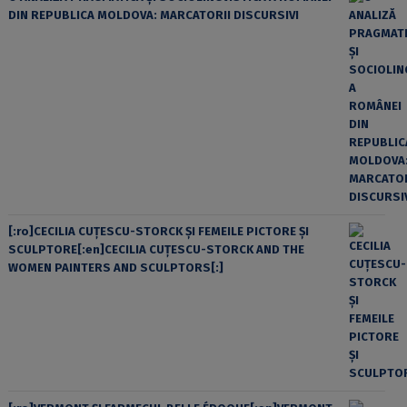
DIN REPUBLICA MOLDOVA: MARCATORII DISCURSIVI
[:ro]CECILIA CUŢESCU-STORCK ŞI FEMEILE PICTORE ŞI
SCULPTORE[:en]CECILIA CUŢESCU-STORCK AND THE
WOMEN PAINTERS AND SCULPTORS[:]