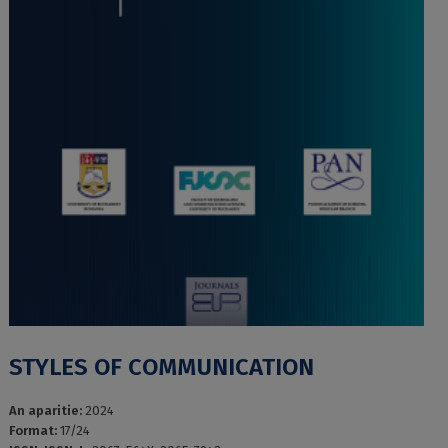
STYLES OF COMMUNICATION
An aparitie:
2024
Format:
17/24