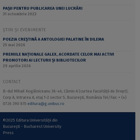
PAȘII PENTRU PUBLICAREA UNEI LUCRĂRI
31 octombrie 2023
ȘTIRI ȘI EVENIMENTE
POEZIA CREȘTINĂ A ANTOLOGIEI PALATINE ÎN DILEMA
25 mai 2026
PREMIILE NAȚIONALE GALEX, ACORDATE CELOR MAI ACTIVI
PROMOTORI AI LECTURII ȘI BIBLIOTECILOR
29 aprilie 2026
CONTACT
B-dul Mihail Kogălniceanu 36-46, Cămin A (curtea Facultății de Drept),
Corp A, Intrarea A, etaj 1-2 sector 5, București, România Tel/Fax: + (4)
0726 390 815
editura@g.unibuc.ro
©2025 Editura Universității din
București - Bucharest University
Press