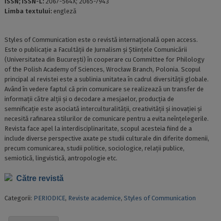
ISSN; ISSN-L:
2067-564X; 2065-7943
Limba textului:
engleză
Styles of Communication este o revistă internațională open access.
Este o publicație a Facultății de Jurnalism și Științele Comunicării
(Universitatea din București) în cooperare cu Committee for Philology
of the Polish Academy of Sciences, Wrocław Branch, Polonia. Scopul
principal al revistei este a sublinia unitatea în cadrul diversității globale.
Având în vedere faptul că prin comunicare se realizează un transfer de
informații către alții și o decodare a mesjaelor, producția de
semnificație este asociată interculturalității, creativității și inovației și
necesită rafinarea stilurilor de comunicare pentru a evita neînțelegerile.
Revista face apel la interdisciplinaritate, scopul acesteia fiind de a
include diverse perspective axate pe studii culturale din diferite domenii,
precum comunicarea, studii politice, sociologice, relații publice,
semiotică, lingvistică, antropologie etc.
Către revistă
Categorii:
PERIODICE
,
Reviste academice
,
Styles of Communication