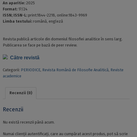
An aparitie:
2025
Format:
17/24
ISSN; ISSN-L:
print:1844-2218, online:1843-9969
Limba textului:
română, engleză
Revista publică articole din domeniul filosofiei analitice în sens larg.
Publicarea se face pe bază de peer review.
Către revistă
Categorii:
PERIODICE
,
Revista Română de Filosofie Analitică
,
Reviste
academice
Recenzii (0)
Recenzii
Nu există recenzii până acum.
Numai clienții autentificați, care au cumpărat acest produs, pot să scrie