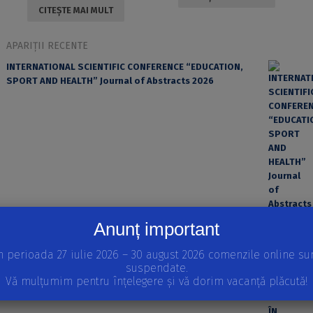
CITEȘTE MAI MULT
APARIȚII RECENTE
INTERNATIONAL SCIENTIFIC CONFERENCE “EDUCATION,
SPORT AND HEALTH” Journal of Abstracts 2026
Anunț important
EROAREA ȘI FACTORUL UMAN ÎN PRACTICA MEDICALĂ
n perioada 27 iulie 2026 – 30 august 2026 comenzile online su
suspendate.
Vă mulțumim pentru înțelegere și vă dorim vacanță plăcută!