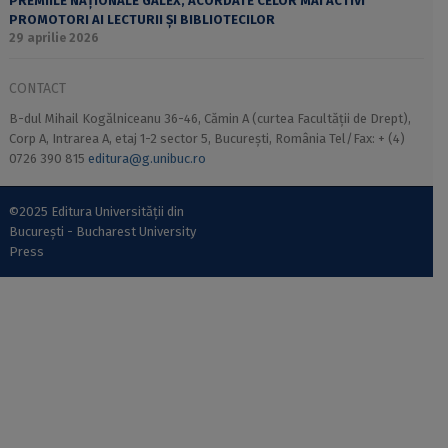
PREMIILE NAȚIONALE GALEX, ACORDATE CELOR MAI ACTIVI
PROMOTORI AI LECTURII ȘI BIBLIOTECILOR
29 aprilie 2026
CONTACT
B-dul Mihail Kogălniceanu 36-46, Cămin A (curtea Facultății de Drept),
Corp A, Intrarea A, etaj 1-2 sector 5, București, România Tel/Fax: + (4)
0726 390 815
editura@g.unibuc.ro
©2025 Editura Universității din
București - Bucharest University
Press