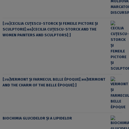
[:ro]CECILIA CUŢESCU-STORCK ŞI FEMEILE PICTORE ŞI
SCULPTORE[:en]CECILIA CUŢESCU-STORCK AND THE
WOMEN PAINTERS AND SCULPTORS[:]
[:ro]VERMONT ȘI FARMECUL BELLE ÉPOQUE[:en]VERMONT
AND THE CHARM OF THE BELLE ÉPOQUE[:]
BIOCHIMIA GLUCIDELOR ȘI A LIPIDELOR