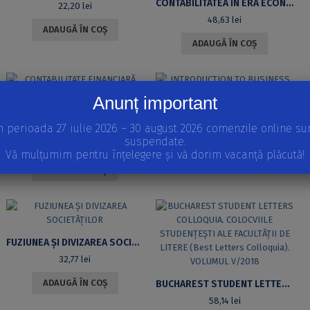
CONTABILITATEA ÎN ERA ECONOMIEI DIGITALE. POLITICI ȘI PROCEDURI CONTABILE
22,20
lei
48,63
lei
ADAUGĂ ÎN COȘ
ADAUGĂ ÎN COȘ
Anunț important
INTRODUCTION TO BUSINESS
10,57
lei
n perioada 27 iulie 2026 – 30 august 2026 comenzile online su
CONTABILITATE FINANCIARĂ PENTRU ENTITĂȚILE ECONOMICE NECOTATE LA BURSĂ
suspendate.
CITEȘTE MAI MULT
47,57
lei
Vă mulțumim pentru înțelegere și vă dorim vacanță plăcută!
ADAUGĂ ÎN COȘ
FUZIUNEA ŞI DIVIZAREA SOCIETĂȚILOR
32,77
lei
ADAUGĂ ÎN COȘ
BUCHAREST STUDENT LETTERS COLLOQUIA. COLOCVIILE STUDENŢEŞTI ALE FACULTĂŢII DE LITERE (BEST LETTERS COLLOQUIA). VOLUMUL V/2018
58,14
lei