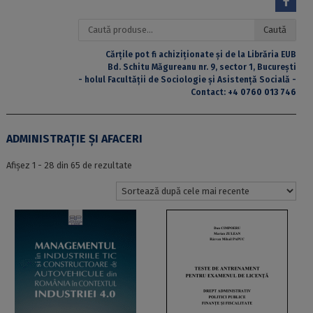
Caută
Caută
după:
Cărțile pot fi achiziționate și de la Librăria EUB
Bd. Schitu Măgureanu nr. 9, sector 1, București
- holul Facultății de Sociologie și Asistență Socială -
Contact:
+4 0760 013 746
ADMINISTRAȚIE ȘI AFACERI
Sortat
Afișez 1 - 28 din 65 de rezultate
după
cele
mai
recente