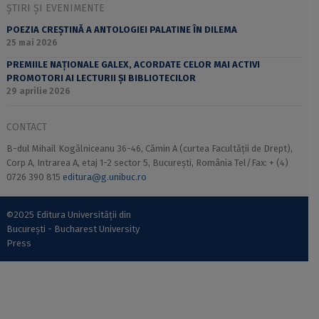
ȘTIRI ȘI EVENIMENTE
POEZIA CREȘTINĂ A ANTOLOGIEI PALATINE ÎN DILEMA
25 mai 2026
PREMIILE NAȚIONALE GALEX, ACORDATE CELOR MAI ACTIVI
PROMOTORI AI LECTURII ȘI BIBLIOTECILOR
29 aprilie 2026
CONTACT
B-dul Mihail Kogălniceanu 36-46, Cămin A (curtea Facultății de Drept),
Corp A, Intrarea A, etaj 1-2 sector 5, București, România Tel/Fax: + (4)
0726 390 815
editura@g.unibuc.ro
©2025 Editura Universității din
București - Bucharest University
Press