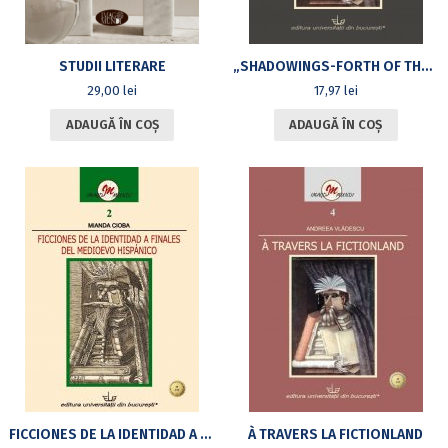
STUDII LITERARE
„SHADOWINGS-FORTH OF THE INVISIBLE”: ESOTERICISM IN HERMAN MELVILLE’S FICTION: MOBY DICK AND THE TALES
29,00
lei
17,97
lei
ADAUGĂ ÎN COȘ
ADAUGĂ ÎN COȘ
FICCIONES DE LA IDENTIDAD A FINALES DEL MEDIOEVO HISPÁNICO
À TRAVERS LA FICTIONLAND