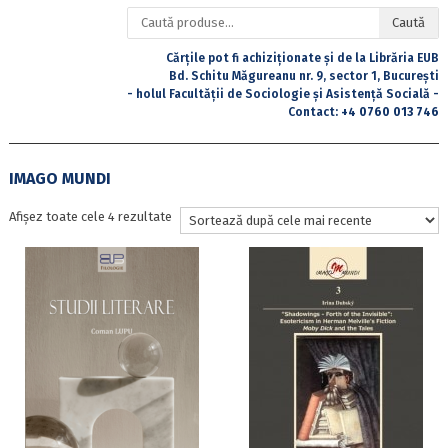
Caută
Caută
după:
Cărțile pot fi achiziționate și de la Librăria EUB
Bd. Schitu Măgureanu nr. 9, sector 1, București
- holul Facultății de Sociologie și Asistență Socială -
Contact:
+4 0760 013 746
IMAGO MUNDI
Sortat
Afișez toate cele 4 rezultate
după
cele
mai
recente