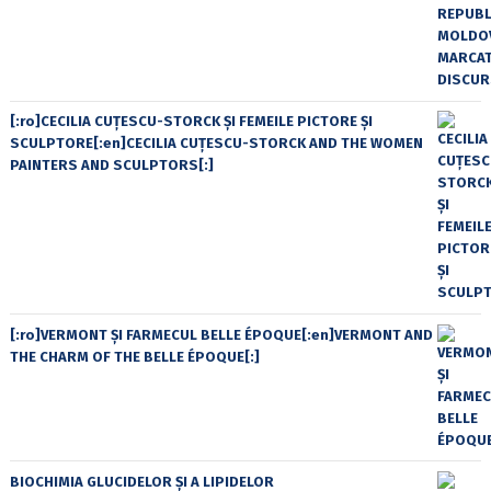
[:ro]CECILIA CUŢESCU-STORCK ŞI FEMEILE PICTORE ŞI
SCULPTORE[:en]CECILIA CUŢESCU-STORCK AND THE WOMEN
PAINTERS AND SCULPTORS[:]
[:ro]VERMONT ȘI FARMECUL BELLE ÉPOQUE[:en]VERMONT AND
THE CHARM OF THE BELLE ÉPOQUE[:]
BIOCHIMIA GLUCIDELOR ȘI A LIPIDELOR