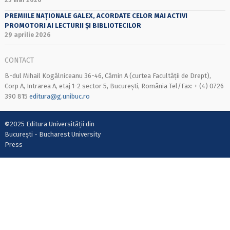
PREMIILE NAȚIONALE GALEX, ACORDATE CELOR MAI ACTIVI
PROMOTORI AI LECTURII ȘI BIBLIOTECILOR
29 aprilie 2026
CONTACT
B-dul Mihail Kogălniceanu 36-46, Cămin A (curtea Facultății de Drept),
Corp A, Intrarea A, etaj 1-2 sector 5, București, România Tel/Fax: + (4) 0726
390 815
editura@g.unibuc.ro
©2025 Editura Universității din
București - Bucharest University
Press