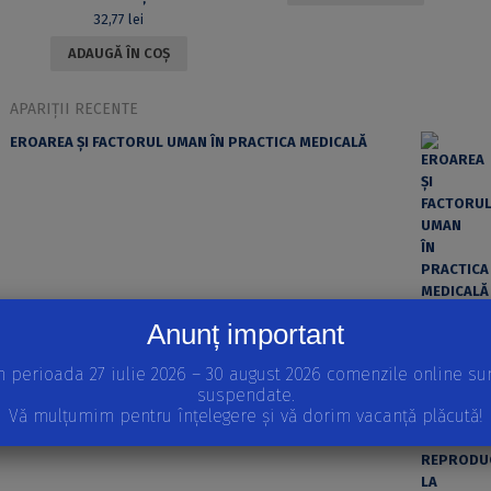
32,77
lei
ADAUGĂ ÎN COȘ
APARIȚII RECENTE
EROAREA ȘI FACTORUL UMAN ÎN PRACTICA MEDICALĂ
Anunț important
REPRODUCEREA ȘI DEZVOLTAREA VERTEBRATELOR
Volumul I
n perioada 27 iulie 2026 – 30 august 2026 comenzile online su
STRATEGII REPRODUCTIVE LA VERTEBRATE, INTRODUCERE
suspendate.
ÎN EMBRIOLOGIE, MODELE IN VITRO ALE DEZVOLTĂRII
Vă mulțumim pentru înțelegere și vă dorim vacanță plăcută!
EMBRIONARE