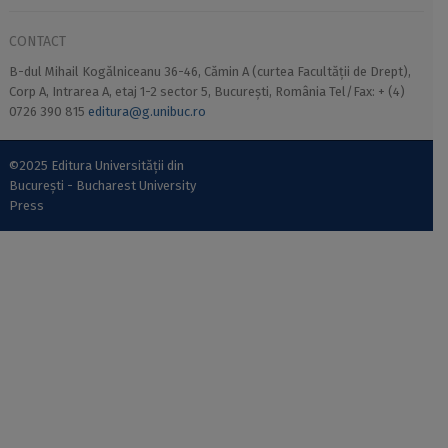
CONTACT
B-dul Mihail Kogălniceanu 36-46, Cămin A (curtea Facultății de Drept),
Corp A, Intrarea A, etaj 1-2 sector 5, București, România Tel/Fax: + (4)
0726 390 815
editura@g.unibuc.ro
©2025 Editura Universității din
București - Bucharest University
Press