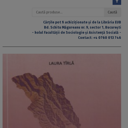
Caută
Caută
după:
Cărțile pot fi achiziționate și de la Librăria EUB
Bd. Schitu Măgureanu nr. 9, sector 1, București
- holul Facultății de Sociologie și Asistență Socială -
Contact:
+4 0760 013 746