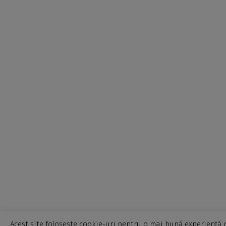
Acest site folosește cookie-uri pentru o mai bună experiență d