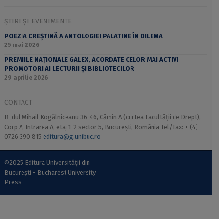
ȘTIRI ȘI EVENIMENTE
POEZIA CREȘTINĂ A ANTOLOGIEI PALATINE ÎN DILEMA
25 mai 2026
PREMIILE NAȚIONALE GALEX, ACORDATE CELOR MAI ACTIVI
PROMOTORI AI LECTURII ȘI BIBLIOTECILOR
29 aprilie 2026
CONTACT
B-dul Mihail Kogălniceanu 36-46, Cămin A (curtea Facultății de Drept),
Corp A, Intrarea A, etaj 1-2 sector 5, București, România Tel/Fax: + (4)
0726 390 815
editura@g.unibuc.ro
©2025 Editura Universității din
București - Bucharest University
Press