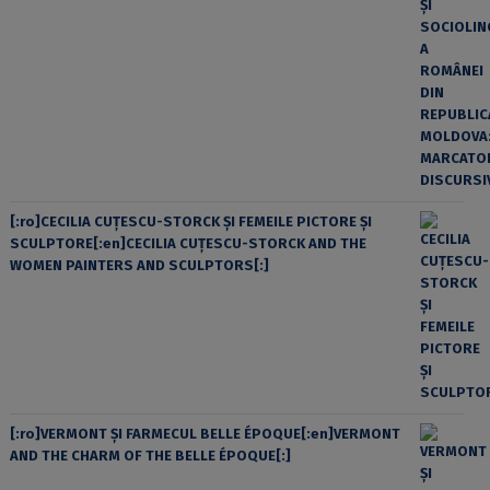
[:ro]CECILIA CUŢESCU-STORCK ŞI FEMEILE PICTORE ŞI
SCULPTORE[:en]CECILIA CUŢESCU-STORCK AND THE
WOMEN PAINTERS AND SCULPTORS[:]
[:ro]VERMONT ȘI FARMECUL BELLE ÉPOQUE[:en]VERMONT
AND THE CHARM OF THE BELLE ÉPOQUE[:]