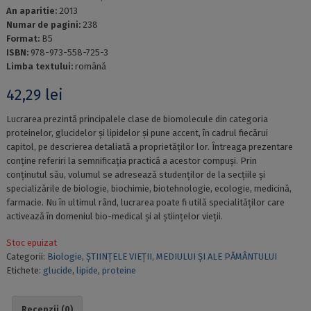
An aparitie:
2013
Numar de pagini:
238
Format:
B5
ISBN:
978-973-558-725-3
Limba textului:
română
42,29
lei
Lucrarea prezintă principalele clase de biomolecule din categoria
proteinelor, glucidelor și lipidelor și pune accent, în cadrul fiecărui
capitol, pe descrierea detaliată a proprietăților lor. Întreaga prezentare
conține referiri la semnificația practică a acestor compuși. Prin
conținutul său, volumul se adresează studenților de la secțiile și
specializările de biologie, biochimie, biotehnologie, ecologie, medicină,
farmacie. Nu în ultimul rând, lucrarea poate fi utilă specialităților care
activează în domeniul bio-medical și al științelor vieții.
Stoc epuizat
Categorii:
Biologie
,
ȘTIINȚELE VIEȚII, MEDIULUI ȘI ALE PĂMÂNTULUI
Etichete:
glucide
,
lipide
,
proteine
Recenzii (0)