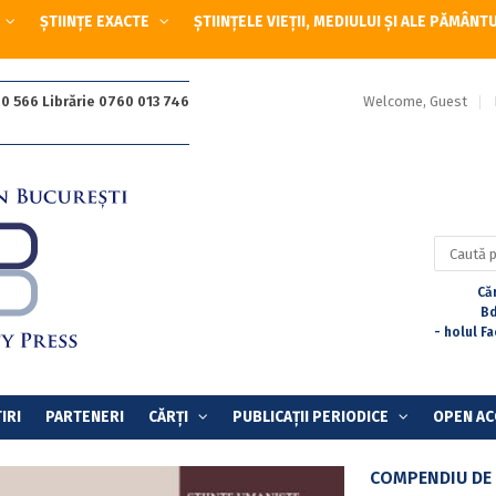
ȘTIINȚE EXACTE
ȘTIINȚELE VIEȚII, MEDIULUI ȘI ALE PĂMÂNT
Welcome, Guest
0 566 Librărie 0760 013 746
Caută
după:
Căr
Bd
- holul F
IRI
PARTENERI
CĂRȚI
PUBLICAȚII PERIODICE
OPEN AC
COMPENDIU DE 