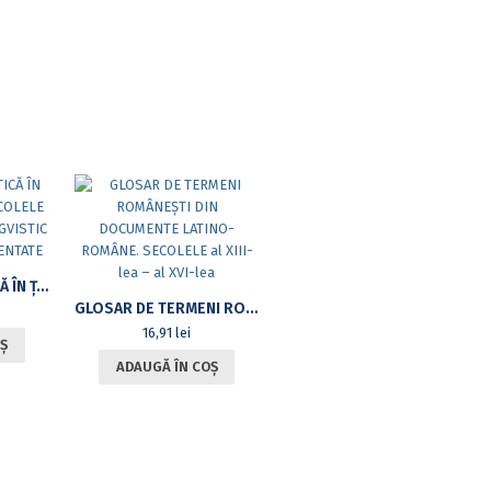
LATINA DIPLOMATICĂ ÎN ŢĂRILE ROMÂNE (SECOLELE XIII-XVI): STUDIU LINGVISTIC ŞI DOCUMENTE COMENTATE
GLOSAR DE TERMENI ROMÂNEȘTI DIN DOCUMENTE LATINO-ROMÂNE. SECOLELE AL XIII-LEA – AL XVI-LEA
16,91
lei
Ș
ADAUGĂ ÎN COȘ