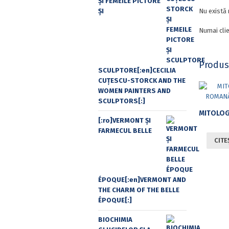
ŞI FEMEILE PICTORE
ŞI
Nu există 
Numai clie
Produs
SCULPTORE[:en]CECILIA
CUŢESCU-STORCK AND THE
WOMEN PAINTERS AND
SCULPTORS[:]
[:ro]VERMONT ȘI
FARMECUL BELLE
CITE
ÉPOQUE[:en]VERMONT AND
THE CHARM OF THE BELLE
ÉPOQUE[:]
BIOCHIMIA