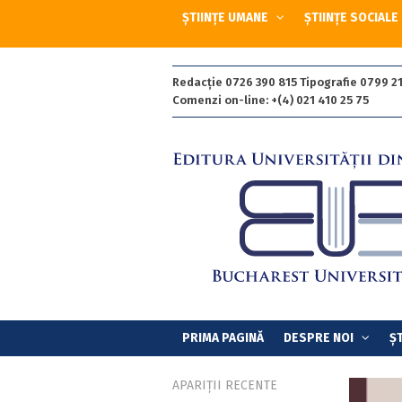
ȘTIINȚE UMANE
ȘTIINȚE SOCIALE
Redacție 0726 390 815 Tipografie 0799 21
Comenzi on-line: +(4) 021 410 25 75
PRIMA PAGINĂ
DESPRE NOI
ȘT
APARIȚII RECENTE