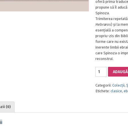
oferă prima traduce
propune să îl aducă 
Spinoza.
Trimiterea repetată 
Hebræos
) și la me
esențială a compend
propriu-zis din Bibl
forme care nu există
inerente limbii ebr
care Spinoza o impri
reconstrui.
Cantitate
ADAUGĂ 
COMPENDIU
DE
Categorii:
Colecții
,
GRAMATICĂ
Etichete:
clasice
,
eb
A
LIMBII
EBRAICE
ii (0)
i