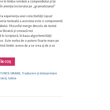
re în limba română a compendiului și își
în atenția lectorului pe „gramaticianul”
la experiența unei colectivități (
apud
moria textuală a acesteia este o componentă
iului. Filosoful merge dincolo de textul
ia Ebraică și creează noi
 în Scriptură, în baza algoritmicității
aice. Este vorba de o putere foarte mare pe
mă limbii: aceea de a se crea și de a se
ÎN COȘ
ȘTIINȚE UMANE
,
Traducere și interpretare
raică
,
latina