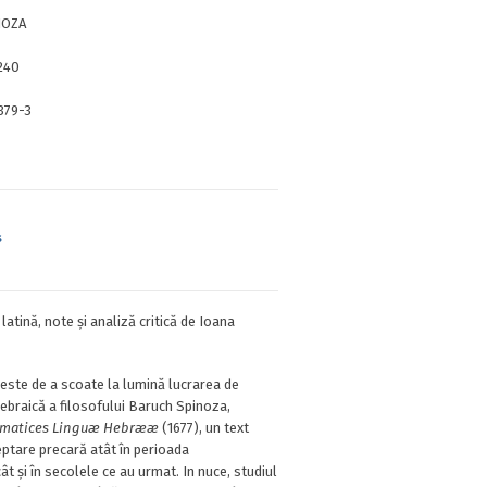
NOZA
240
379-3
s
latină, note și analiză critică de Ioana
 este de a scoate la lumină lucrarea de
ebraică a filosofului Baruch Spinoza,
matices Linguæ Hebrææ
(1677), un text
eptare precară atât în perioada
t și în secolele ce au urmat. In nuce, studiul