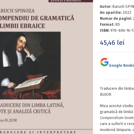
Autor:
Baruch SPI
An aparitie:
2022
Numar de pagini:
Format:
B5
ISBN:
978-606-16-1
45,46
lei
Google Book
Traducere din limba 
BUJOR
Miza acestui studiu
gramatică de limbă 
Compendium Gram
care a suferit o rec
modernă timpurie, câ