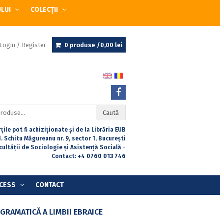
ULUI
COLECȚII
Login / Register
0 produse /
0,00
lei
Caută
țile pot fi achiziționate și de la Librăria EUB
. Schitu Măgureanu nr. 9, sector 1, București
acultății de Sociologie și Asistență Socială -
Contact:
+4 0760 013 746
CESS
CONTACT
GRAMATICĂ A LIMBII EBRAICE