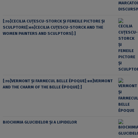
[:ro]CECILIA CUŢESCU-STORCK ŞI FEMEILE PICTORE ŞI
SCULPTORE[:en]CECILIA CUŢESCU-STORCK AND THE
WOMEN PAINTERS AND SCULPTORS[:]
[:ro]VERMONT ȘI FARMECUL BELLE ÉPOQUE[:en]VERMONT
AND THE CHARM OF THE BELLE ÉPOQUE[:]
BIOCHIMIA GLUCIDELOR ȘI A LIPIDELOR