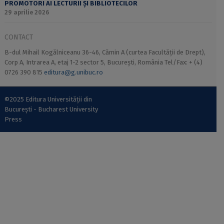
PROMOTORI AI LECTURII ȘI BIBLIOTECILOR
29 aprilie 2026
CONTACT
B-dul Mihail Kogălniceanu 36-46, Cămin A (curtea Facultății de Drept),
Corp A, Intrarea A, etaj 1-2 sector 5, București, România Tel/Fax: + (4)
0726 390 815
editura@g.unibuc.ro
©2025 Editura Universității din
București - Bucharest University
Press