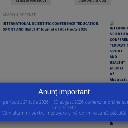
CITEȘTE MAI MULT
ADAUGĂ ÎN COȘ
APARIȚII RECENTE
INTERNATIONAL SCIENTIFIC CONFERENCE “EDUCATION,
SPORT AND HEALTH” Journal of Abstracts 2026
Anunț important
EROAREA ȘI FACTORUL UMAN ÎN PRACTICA MEDICALĂ
n perioada 27 iulie 2026 – 30 august 2026 comenzile online su
suspendate.
Vă mulțumim pentru înțelegere și vă dorim vacanță plăcută!