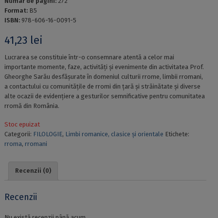
Numar de pagini:
272
Format:
B5
ISBN:
978-606-16-0091-5
41,23
lei
Lucrarea se constituie într-o consemnare atentă a celor mai
importante momente, faze, activități și evenimente din activitatea Prof.
Gheorghe Sarău desfășurate în domeniul culturii rrome, limbii rromani,
a contactului cu comunitățile de rromi din țară și străinătate și diverse
alte ocazii de evidențiere a gesturilor semnificative pentru comunitatea
rromă din România.
Stoc epuizat
Categorii:
FILOLOGIE
,
Limbi romanice, clasice și orientale
Etichete:
rroma
,
rromani
Recenzii (0)
Recenzii
Nu există recenzii până acum.